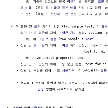
        . 例) 기존에 알고있던 전국 
평균
이 올바른지를, 
표본
 
     - 
모 비율
  (특정 
모 비율
과 
표본 비율
 간의 비교 검정, one 
     - 
모 분산
  (특정 
모 분산
과 
표본 분산
 간의 비교 검정, one 
  ㅇ 두 집단 간 
모수
 차이의 검정 (two sample test, 이 
표본
     - 집단 간 
모 평균
의 차이  (
평균 차이 검정
, testing fo
        . 例) 이 
표본
t 검정
 (two sample 
t Test
)

     - 집단 간 
모 비율
의 차이  (
비율
 차이 검정, proportion 
                                        test for diff
        . 例) (two sample proportion test)

     - 집단 간 
모 분산
의 차이  (등 분산 검정, test for equa
     - 집단 간 무상관 검정  (모 
상관계수
 `0`(무상관)과 
표본
     * 유의점 : 
분산
의 동일성 여부, 
표본
의 크기,성격에 따라서도
검정
 방법이 세부적으로 달라짐

4. 
검정
의 유형 (
통계량
 종류에 따른 구분)