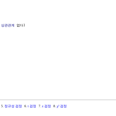
 
상관관계
 없다)



5.
정규성 검정
6.
t 검정
7.
z 검정
8.
χ² 검정