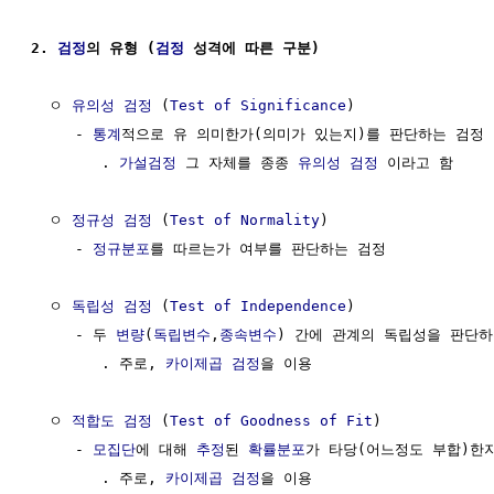
2. 
검정
의 유형 (
검정
 성격에 따른 구분)
  ㅇ 
유의성 검정
 (
Test of Significance
)

     - 
통계
적으로 유 의미한가(의미가 있는지)를 판단하는 검정 

        . 
가설검정
 그 자체를 종종 
유의성 검정
 이라고 함

  ㅇ 
정규성 검정
 (
Test of Normality
)

     - 
정규분포
를 따르는가 여부를 판단하는 검정

  ㅇ 
독립성 검정
 (
Test of Independence
)

     - 두 
변량
(
독립변수
,
종속변수
) 간에 관계의 독립성을 판단하
        . 주로, 
카이제곱 검정
을 이용

  ㅇ 
적합도 검정
 (
Test of Goodness of Fit
)

     - 
모집단
에 대해 
추정
된 
확률분포
가 타당(어느정도 부합)한지
        . 주로, 
카이제곱 검정
을 이용
