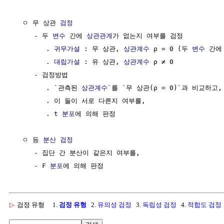
  ㅇ 무 상관 
검정
     - 두 
변수
 간에 
상관관계
가 없는지 여부를 검정

        . 
귀무가설
 : 무 상관, 
상관계수
 ρ = 0 (두 
변수
 간에
        . 
대립가설
 : 유 상관, 
상관계수
 ρ ≠ 0

     - 검정방법

        . `관측된 
상관계수
`를 `무 상관(ρ = 0)`과 비교하고, 
        . 이 둘이 서로 다른지 여부를,

        . 
t 분포
에 의해 판정

  ㅇ 등 
분산
검정
     - 집단 간 분산이 같은지 여부를, 

     - 
F 분포
▷
검정 유형
1.
검정 유형
2.
유의성 검정
3.
독립성 검정
4.
적합도 검정