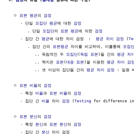
  ㅇ 
표본 평균
의 
검정
     - 단일 
모집단
평균
에 대한 
검정
        . 단일 
모집단
의 
표본 평균
에 의한 
검정
     - 집단 간 
평균
에 대한 차이 검정  :  
평균 차이 검정
 (
Te
        . 집단 간의 
표본평균
 차이를 비교하여, 이를통해 
모집
           .. 독립적인 두 
모집단
(
독립 표본
)들 간의 
평균 차
           .. 짝지은 
표본
(
대응 표본
)을 이용한 
평균 차이 검
           .. 셋 이상의 집단들 간의 
평균 차이 검정
 : 일원 
  ㅇ 
표본 비율
의 
검정
     - 특정 
비율
과 
표본 비율
의 
검정
     - 집단 간 
비율
 차이 
검정
 (
Testing
 for difference in
  ㅇ 
표본 분산
의 
검정
     - 특정 
분산
과 
표본 분산
의 
검정
     - 집단 간 
분산
 차이 검정
