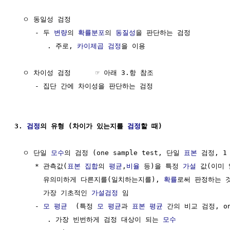
  ㅇ 동일성 검정

     - 두 
변량
의 
확률분포
의 
동질성
을 판단하는 검정

        . 주로, 
카이제곱 검정
을 이용

  ㅇ 차이성 검정      ☞ 아래 3.항 참조

     - 집단 간에 차이성을 판단하는 검정

3. 
검정
의 유형 (차이가 있는지를 
검정
할 때)
  ㅇ 단일 
모수
의 검정 (one sample test, 단일 
표본
 검정, 1
     * 관측값(
표본
집합
의 
평균
,
비율
 등)을 특정 
가설
 값(이미 
       유의미하게 다른지를(일치하는지를), 
확률
로써 판정하는 것
       가장 기초적인 
가설검정
 임

     - 
모 평균
  (특정 
모 평균
과 
표본 평균
 간의 비교 검정, one 
        . 가장 빈번하게 검정 대상이 되는 
모수