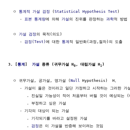
  ㅇ 
통계적 가설 검정
 (
Statistical Hypothesis Test
)

     - 
표본 통계량
에 의해 
가설
의 진위를 판정하는 
과학
적 방법

  ㅇ 
가설 검정
의 목적(의도)

     - 
검정(Test)
에 대한 
통계
적 일반화(과정,절차)의 도출

3. [
통계
]  
가설
 종류 (귀무가설 H
, 대립가설 H
)
0
1
  ㅇ 귀무가설, 공가설, 영가설 (
Null
 Hypothesis)  H。

     - 가설이 옳은 것이라고 일단 가정하고 시작하는 그러한 가설
        . 진실일 가능성이 적어 처음부터 버릴 것이 예상되는 (
        . 부정하고 싶은 가설

     - 기각의 대상이 되는 가설

        . 기각되기를 바라고 설정된 가설

        . 
검정
은 이 가설을 반증해 보이려는 것임
