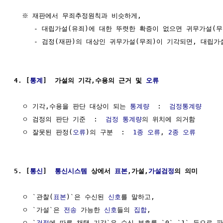
  ※ 재판에서 무죄추정원칙과 비슷하게,

     - 대립가설(유죄)에 대한 뚜렷한 확증이 없으면 귀무가설(무
     - 검정(재판)의 대상인 귀무가설(무죄)이 기각되면, 대립가
4. [
통계
]  가설의 기각,수용의 근거 및 
오류
  ㅇ 기각,수용을 판단 대상이 되는 
통계량
  :  
검정통계량
  ㅇ 검정의 판단 기준  :  
검정 통계량
의 위치에 의거함       
  ㅇ 잘못된 판정(
오류
)의 구분  :  
1종 오류
, 
2종 오류
5. [
통신
]  
통신시스템
 상에서 
표본
,가설,
가설검정
의 의미
  ㅇ `관찰(
표본
)`은 수신된 
신호
를 말하고,

  ㅇ `가설`은 
전송
 가능한 
신호
들의 
집합
,

  ㅇ `
검정