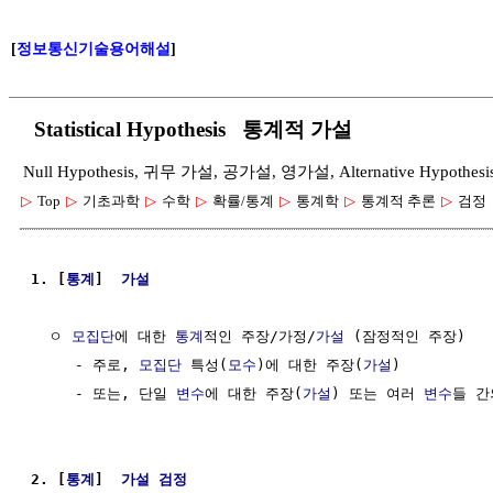
[
정보통신기술용어해설
]
Statistical Hypothesis 통계적 가설
Null Hypothesis, 귀무 가설, 공가설, 영가설, Alternative Hypot
▷
Top
▷
기초과학
▷
수학
▷
확률/통계
▷
통계학
▷
통계적 추론
▷
검정
1. [
통계
]  
가설
  ㅇ 
모집단
에 대한 
통계
적인 주장/가정/
가설
 (잠정적인 주장)

     - 주로, 
모집단
 특성(
모수
)에 대한 주장(
가설
)

     - 또는, 단일 
변수
에 대한 주장(
가설
) 또는 여러 
변수
들 간
2. [
통계
]  
가설 검정