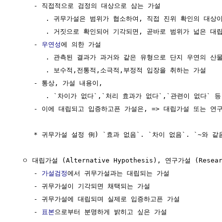
     - 직접적으로 검정의 대상으로 삼는 가설

        . 귀무가설은 범위가 협소하여, 직접 진위 확인의 대상이
        . 거짓으로 확인되어 기각되면, 곧바로 범위가 넓은 대
     - 
우연성
에 의한 가설

        . 관측된 결과가 과거와 같은 유형으로 단지 우연의 산
        . 보수적,전통적,소극적,부정적 입장을 취하는 가설

     - 통상, 가설 내용이,

        . `차이가 없다`,`처리 효과가 없다`,`관련이 없다` 등 
     - 이에 대립되고 입증하고픈 가설은, => 대립가설 또는 연구
     * 귀무가설 설정 例) `효과 없음`. `차이 없음`. `~와 같
  ㅇ 대립가설 (Alternative Hypothesis), 연구가설 (Research
     - 
가설검정
에서 귀무가설과는 대립되는 가설

     - 귀무가설이 기각되면 채택되는 가설

     - 귀무가설에 대립되며 실제로 입증하고픈 가설

     - 
표본
으로부터 분명하게 밝히고 싶은 가설
