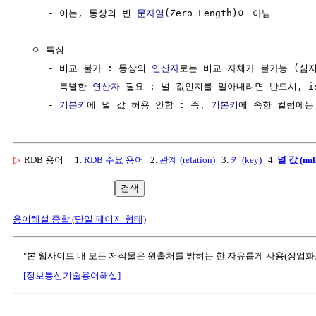
     - 이는, 통상의 빈 
문자열
(Zero Length)이 아님

  ㅇ 특징

     - 비교 불가 : 통상의 
연산자
로는 비교 자체가 불가능 (심지
     - 특별한 
연산자
 필요 : 널 값인지를 알아내려면 반드시, is
     - 
기본키
에 널 값 허용 안함 : 즉, 
기본키
▷
RDB 용어
1.
RDB 주요 용어
2.
관계 (relation)
3.
키 (key)
4.
널 값 (nul
검색
용어해설 종합 (단일 페이지 형태)
"본 웹사이트 내 모든 저작물은 원출처를 밝히는 한 자유롭게 사용(상업화
[정보통신기술용어해설]