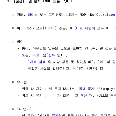
2. [전산]  널 문자 (NUL 또는 '\0') 
  ㅇ 원래, 
터미널
 또는 프린터로 보내지는 NOP (No 
Operation
  ㅇ 이의 
아스키코드
(
ASCII
) 값은, 0 (
비트
패턴
이 모두 0 : '0
  ㅇ 의미

     - 통상, 아무것도 없음을 값으로 표현한 것 (즉, 빈 값을 표
     - 또는, 
프로그램
(
함수
 등)이,

        . `
자료 검색
 후 해당 값을 못 찾았을 때`, `메모리 할
        . 이같은 사실을 알려주려고, 넘겨주는(반환) 값

  ㅇ 유의점

     - 취급 상 차이 : 널 문자(NUL)는, 
공백 문자
 ""(empty)
     - 비교 시 유의 : `==`과 같은 
비교 연산
 때, NULL을 공
  ㅇ [
C 언어
]

     - 널 문자('\0')를 
문자열
의 끝을 나타내는 특수 문자로 쓰임