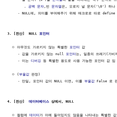
        . 
공백 문자
,빈 
문자열
은, 오로지 널 문자('\0') 하나 
     - NULL에, 의미를 부여해주기 위해 매크로로 따로 define 함 
3. [전산]  NULL 
포인터
  ㅇ 아무것도 가르키지 않는 특별한 
포인터
 값

     - 값을 가르키지 않는 null 
포인터
는, 일종의 쓰레기(가비지
     - 이는 
디버깅
 등 특별한 용도로 사용 가능한 포인터 값 임

  ㅇ (
부울값
 판정)

     - 만일, 포인터 값이 NULL 이면, 이를 
부울값
 False 로 
4. [전산]  
데이터베이스
 상에서, NULL
  ㅇ 컬럼에 
데이터
가 아예 들어있지도 않음을 나타내는 특별한 값
