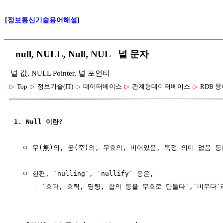
[
정보통신기술용어해설
]
null, NULL, Null, NUL 널 문자
널 값, NULL Pointer, 널 포인터
▷
Top
▷
정보기술(IT)
▷
데이터베이스
▷
관계형데이터베이스
▷
RDB 
1. Null 이란?
  ㅇ 무(無)의, 공(空)의, 무효의, 비어있음, 특정 의미 없음 등
  ㅇ 한편, `nulling`, `nullify` 등은,

     - `효과, 효력, 명령, 합의 등을 무효로 만들다`,`비우다`