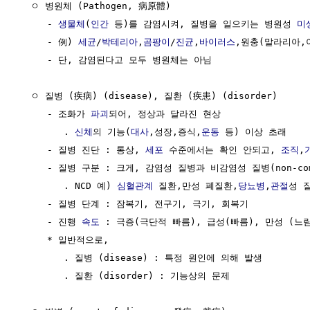
  ㅇ 병원체 (Pathogen, 病原體)

     - 
생물체
(
인간
 등)를 감염시켜, 질병을 일으키는 병원성 
미
     - 例) 
세균
/
박테리아
,
곰팡이
/
진균
,
바이러스
,원충(말라리아,
     - 단, 감염된다고 모두 병원체는 아님

  ㅇ 질병 (疾病) (disease), 질환 (疾患) (disorder)

     - 조화가 
파괴
되어, 정상과 달라진 현상

        . 
신체
의 기능(
대사
,성장,증식,
운동
 등) 이상 초래

     - 질병 진단 : 통상, 
세포
 수준에서는 확인 안되고, 
조직
,
     - 질병 구분 : 크게, 감염성 질병과 비감염성 질병(non-commu
        . NCD 예) 
심혈관계
 질환,만성 폐질환,
당뇨병
,
관절
성 
     - 질병 단계 : 잠복기, 전구기, 극기, 회복기

     - 진행 
속도
 : 극증(극단적 빠름), 급성(빠름), 만성 (느림
     * 일반적으로,

        . 질병 (disease) : 특정 원인에 의해 발생

        . 질환 (disorder) : 기능상의 문제
