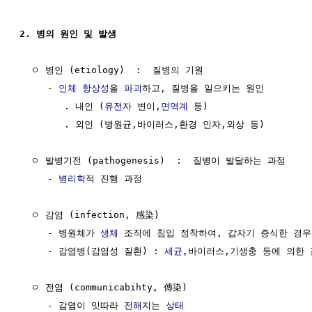
2. 병의 원인 및 발생
  ㅇ 병인 (etiology)  :  질병의 기원

     - 
인체
항상성
을 
파괴
하고, 질병을 일으키는 원인

        . 내인 (
유전자
 변이,
면역계
 등)

        . 외인 (병원균,바이러스,환경 인자,외상 등)

  ㅇ 발병기전 (pathogenesis)  :  질병이 발달하는 과정

     - 
병리학
적 진행 과정

  ㅇ 감염 (infection, 感染)

     - 병원체가 
생체
 조직에 침입 정착하여, 갑자기 증식한 경우

     - 감염병(감염성 질환) : 
세균
,바이러스,기생충 등에 의한 
  ㅇ 전염 (communicabihty, 傳染)

     - 감염이 잇따라 
전해
지는 
상태