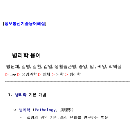
[
정보통신기술용어해설
]
병리학 용어
병원체, 질병, 질환, 감염, 생활습관병, 종양, 암 , 궤양, 악액질
▷
Top
▷
생명과학
▷
인체
▷
의학
▷
병리학
1. 
병리학
 기본 개념
  ㅇ 
병리학
 (
Pathology
, 病理學)

     -  질병의 원인,기전,조직 변화를 연구하는 학문
