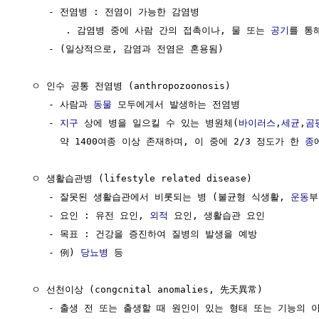
     - 전염병 : 전염이 가능한 감염병

        . 감염병 중에 사람 간의 접촉이나, 물 또는 
공기
를 통
     - (일상적으로, 감염과 전염은 혼용됨)

  ㅇ 인수 공통 전염병 (anthropozoonosis)

     - 사람과 
동물
 모두에게서 발생하는 전염병

     - 
지구
 상에 병을 일으킬 수 있는 병원체(
바이러스
,
세균
,
곰
       약 1400여종 이상 존재하며, 이 중에 2/3 정도가 한 
종
  ㅇ 생활습관병 (lifestyle related disease)

     - 잘못된 생활습관에서 비롯되는 병 (불균형 식생활, 
운동
부
     - 요인 : 유전 요인, 
외적
 요인, 생활습관 요인

     - 목표 : 건강을 증진하여 질병의 발생을 예방

     - 例) 
당뇨병
 등

  ㅇ 선천이상 (congcnital anomalies, 先天異常) 

     - 출생 전 또는 출생할 때 원인이 있는 형태 또는 기능의 이