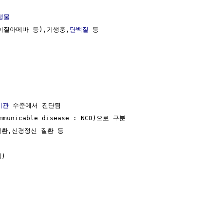
생물
이질아메바 등),기생충,
단백질
 등

기관
 수준에서 진단됨

nicable disease : NCD)으로 구분

질환,신경정신 질환 등

)
