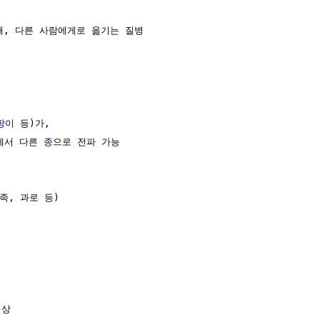
해, 다른 사람에게로 옮기는 질병

팡이
 등)가, 

에서 다른 
종
으로 전파 가능

족, 과로 등)

상
