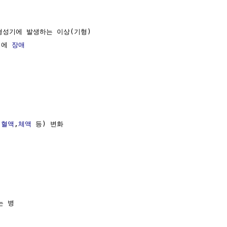
형성기에 발생하는 이상(기형)

정에 
장애
(
혈액
,
체액
 등) 변화

 병
