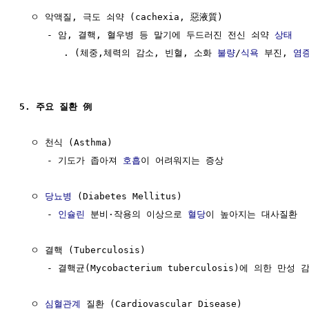
  ㅇ 악액질, 극도 쇠약 (cachexia, 惡液質)

     - 암, 결핵, 혈우병 등 말기에 두드러진 전신 쇠약 
상태
        . (체중,체력의 감소, 빈혈, 소화 
불량
/
식욕
 부진, 
염
5. 주요 질환 例
  ㅇ 천식 (Asthma)

     - 기도가 좁아져 
호흡
이 어려워지는 증상

  ㅇ 
당뇨병
 (Diabetes Mellitus)

     - 
인슐린
 분비·작용의 이상으로 
혈당
이 높아지는 대사질환

  ㅇ 결핵 (Tuberculosis)

     - 결핵균(Mycobacterium tuberculosis)에 의한 만성 
  ㅇ 
심혈관계
 질환 (Cardiovascular Disease)
