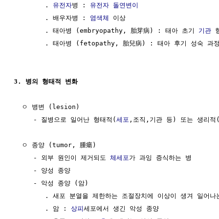
        . 
유전자
병 : 
유전자
돌연변이
        . 배우자병 : 
염색체
 이상

        . 태아병 (embryopathy, 胎芽病) : 태아 초기 
기관
 
        . 태아병 (fetopathy, 胎兒病) : 태아 후기 성숙 과
3. 병의 형태적 변화
  ㅇ 병변 (lesion)

     - 질병으로 일어난 형태적(
세포
,조직,기관 등) 또는 생리적
  ㅇ 종양 (tumor, 腫瘍)

     - 외부 원인이 제거되도 
체세포
가 과잉 증식하는 병

     - 양성 종양

     - 악성 종양 (암)

        . 새포 분열을 제한하는 조절장치에 이상이 생겨 일어나는
        . 암 : 
상피
세포에서 생긴 악성 종양
