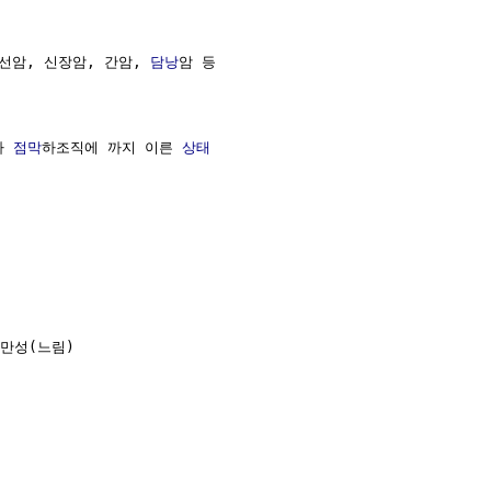
선암, 신장암, 간암, 
담낭
암 등

나 
점막
하조직에 까지 이른 
상태
만성(느림)
