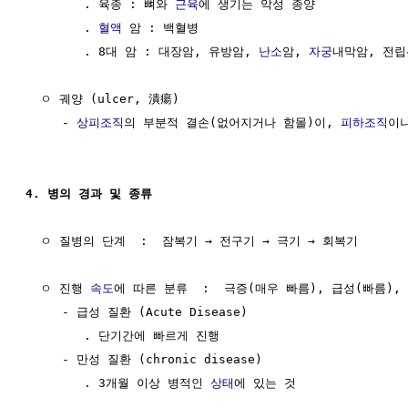
        . 육종 : 뼈와 
근육
에 생기는 악성 종양

        . 
혈액
 암 : 백혈병

        . 8대 암 : 대장암, 유방암, 
난소
암, 
자궁
내막암, 전립
  ㅇ 궤양 (ulcer, 潰瘍)

     - 
상피조직
의 부분적 결손(없어지거나 함몰)이, 
피하조직
이
4. 병의 경과 및 종류
  ㅇ 질병의 단계  :  잠복기 → 전구기 → 극기 → 회복기

  ㅇ 진행 
속도
에 따른 분류  :  극증(매우 빠름), 급성(빠름), 
     - 급성 질환 (Acute Disease)

        . 단기간에 빠르게 진행

     - 만성 질환 (chronic disease)

        . 3개월 이상 병적인 
상태
에 있는 것
