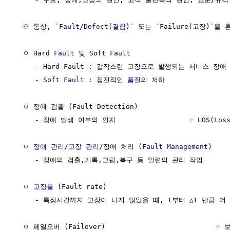
  ※ 통상, `
Fault
/
Defect
(
결함
)` 또는 `Failure(고장)`을
  ㅇ Hard 
Fault
 및 Soft 
Fault
     - Hard 
Fault
 : 갑작스런 고장으로 발생되는 서비스 장애

     - Soft 
Fault
 : 점진적인 
품질
의 저하

  ㅇ 장애 검출 (
Fault
 Detection)

     - 장애 발생 여부의 
인지
                  ☞ LOS(
Los
  ㅇ 
장애 관리
/
고장 관리
/장애 처리 (
Fault Management
)    
     - 장애의 검출,기록,고립,복구 등 일련의 관리 작업

  ㅇ 
고장률
 (
Fault
 rate)                              
     - 특정시간까지 고장이 나지 않았을 때, t부터 △t 만큼 더
  ㅇ 페일오버 (Failover)                           ☞ 