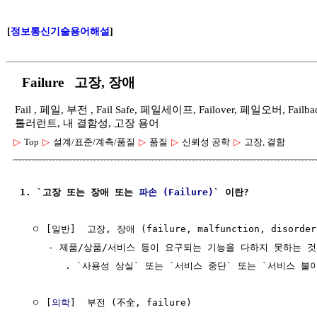
[
정보통신기술용어해설
]
Failure 고장, 장애
Fail , 페일, 부전 , Fail Safe, 페일세이프, Failover, 페일오버, Fa
톨러런트, 내 결함성, 고장 용어
▷
Top
▷
설계/표준/계측/품질
▷
품질
▷
신뢰성 공학
▷
고장, 결함
1. `고장 또는 장애 또는 
파손 (Failure)
` 이란?
  ㅇ [일반]  고장, 장애 (failure, malfunction, disorder)
     - 제품/상품/서비스 등이 요구되는 기능을 다하지 못하는 것 
        . `사용성 상실` 또는 `서비스 중단` 또는 `서비스 불이
  ㅇ [
의학
]  부전 (不全, failure)
