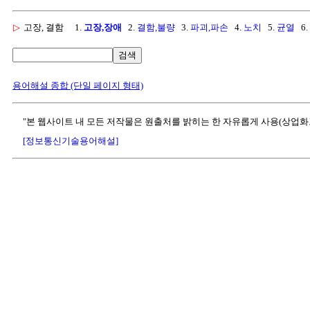
▷
고장, 결함
1.
고장,장애
2.
결함,불량
3.
파괴,파손
4.
노치
5.
균열
6.
검색
용어해설 종합 (단일 페이지 형태)
"본 웹사이트 내 모든 저작물은 원출처를 밝히는 한 자유롭게 사용(상업화
[정보통신기술용어해설]