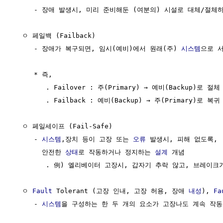
     - 장애 발생시, 미리 준비해둔 (여분의) 시설로 대체/절체하
  ㅇ 페일백 (Failback)

     - 장애가 복구되면, 임시(예비)에서 원래(주) 
시스템
으로 
     * 즉,

        . Failover : 주(Primary) → 예비(Backup)로 절체

        . Failback : 예비(Backup) → 주(Primary)로 복귀

  ㅇ 페일세이프 (Fail-Safe)

     - 
시스템
,장치 등이 고장 또는 
오류
 발생시, 피해 없도록, 

       안전한 
상태
로 작동하거나 정지하는 
설계
 개념 

        . 例) 엘리베이터 고장시, 갑자기 추락 않고, 브레이크
  ㅇ 
Fault
 Tolerant (고장 인내, 고장 허용, 장애 
내성
), 
Fa
     - 
시스템
을 구성하는 한 두 개의 요소가 고장나도 계속 작동