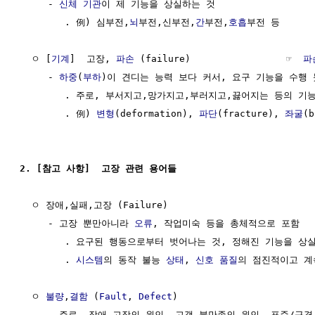
     - 
신체
기관
이 제 기능을 상실하는 것

        . 例) 심부전,
뇌
부전,신부전,
간
부전,
호흡
부전 등

  ㅇ [
기계
]  고장, 
파손
 (failure)                 ☞  
파
     - 
하중
(
부하
)이 견디는 능력 보다 커서, 요구 기능을 수행 
        . 주로, 부서지고,망가지고,부러지고,끓어지는 등의 기능
        . 例) 
변형
(deformation), 
파단
(fracture), 
좌굴
(b
2. [참고 사항]  고장 관련 용어들
  ㅇ 장애,실패,고장 (Failure)

     - 고장 뿐만아니라 
오류
, 작업미숙 등을 총체적으로 포함

        . 요구된 행동으로부터 벗어나는 것, 정해진 기능을 상실
        . 
시스템
의 동작 불능 
상태
, 
신호
품질
의 점진적이고 계
  ㅇ 
불량
,
결함
 (
Fault
, 
Defect
)

     - 주로, 장애,고장의 원인, 고객 불만족의 원인, 표준/규격