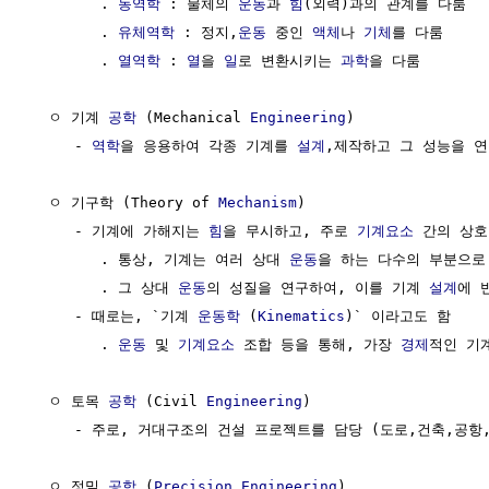
        . 
동역학
 : 물체의 
운동
과 
힘
(외력)과의 관계를 다룸

        . 
유체역학
 : 정지,
운동
 중인 
액체
나 
기체
를 다룸

        . 
열역학
 : 
열
을 
일
로 변환시키는 
과학
을 다룸

  ㅇ 기계 
공학
 (Mechanical 
Engineering
)

     - 
역학
을 응용하여 각종 기계를 
설계
,제작하고 그 성능을 연
  ㅇ 기구학 (Theory of 
Mechanism
)

     - 기계에 가해지는 
힘
을 무시하고, 주로 
기계요소
 간의 상호
        . 통상, 기계는 여러 상대 
운동
을 하는 다수의 부분으로 
        . 그 상대 
운동
의 성질을 연구하여, 이를 기계 
설계
에 
     - 때로는, `기계 
운동학
 (
Kinematics
)` 이라고도 함

        . 
운동
 및 
기계요소
 조합 등을 통해, 가장 
경제
적인 기
  ㅇ 토목 
공학
 (Civil 
Engineering
)

     - 주로, 거대구조의 건설 프로젝트를 담당 (도로,건축,공항,
  ㅇ 정밀 
공학
 (
Precision
Engineering
)
