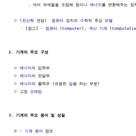
        . 여러 부재들을 조립해 
힘
이나 
에너지
를 변환해주는 장치
  ㅇ (
전산학
 관점)  
컴퓨터
 장치의 
수학
적 추상 
모델
     - [참고] ☞ 
컴퓨터
 (
Computer
), 
계산 기계
 (
Computati
2. 기계의 주요 구성
  ㅇ 
에너지
의 입력부

  ㅇ 
에너지
의 전달부

  ㅇ 
에너지
의 출력부 (유용한 
일
을 하는 부분)

  ㅇ 고정 
프레임
3. 기계의 주요 용어 및 성질
  ※ ☞ 
기계 용어
 참조
