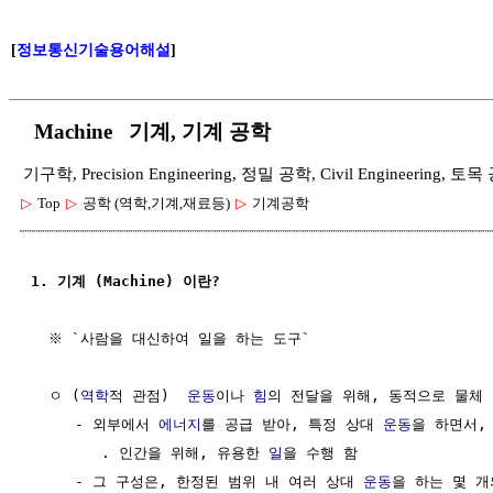
[
정보통신기술용어해설
]
Machine 기계, 기계 공학
기구학, Precision Engineering, 정밀 공학, Civil Engineering, 토
▷
Top
▷
공학 (역학,기계,재료등)
▷
기계공학
1. 기계 (Machine) 이란?
  ※ `사람을 대신하여 일을 하는 도구`

  ㅇ (
역학
적 관점)  
운동
이나 
힘
의 전달을 위해, 동적으로 물체 
     - 외부에서 
에너지
를 공급 받아, 특정 상대 
운동
을 하면서,

        . 인간을 위해, 유용한 
일
을 수행 함

     - 그 구성은, 한정된 범위 내 여러 상대 
운동
을 하는 몇 개