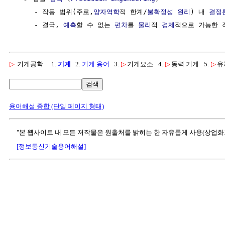
     - 작동 범위(주로,
양자역학
적 한계/
불확정성 원리
) 내 
결정
     - 결국, 
예측
할 수 없는 
편차
를 
물리
적 
경제
▷
기계공학
1.
기계
2.
기계 용어
3.
▷
기계요소
4.
▷
동력 기계
5.
▷
유
검색
용어해설 종합 (단일 페이지 형태)
"본 웹사이트 내 모든 저작물은 원출처를 밝히는 한 자유롭게 사용(상업화
[정보통신기술용어해설]