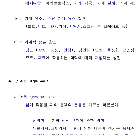
     - 
메커니즘
, 메카트로닉스, 
기계 가공
, 기계 
설계
, 기계 제
  ※ ☞ 
기계 요소
, 
주요 기계 요소
 참조

     - (볼트,
너트
,
나사
,
기어
,
베어링
,
스프링
,
축
,브레이크 등)

  ※ ☞ 
기계적 성질
 참조

     - 
강도
 (
강성
, 
경성
, 
인성
), 
강인성
 (
인성
, 
취성
), 
전연성
     - 주로, 
재료
에 작용하는 외력에 대해 
저항
하는 성질

4. 기계의 학문 분야
  ㅇ 
역학
 (
Mechanics
)

     - 
힘
이 작용할 때의 물체의 
운동
을 다루는 학문분야

        . 
정역학
 : 
힘
의 
정적 평형
에 관한 
역학
        . 
재료역학
,
고체역학
 : 
힘
에 의해 내부에 생기는 
응력
과