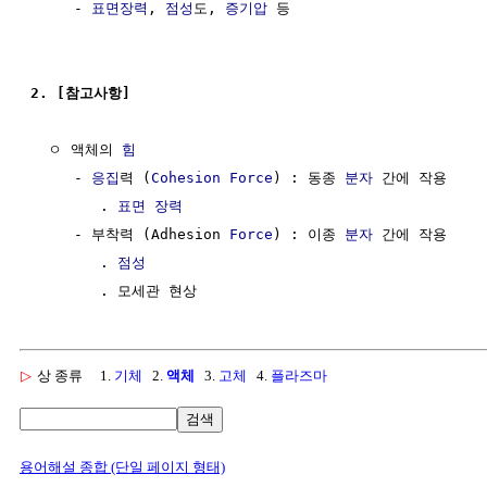
     - 
표면장력
, 
점성
도, 
증기압
 등

2. [참고사항]
  ㅇ 액체의 
힘
     - 
응집
력 (
Cohesion
Force
) : 동종 
분자
 간에 작용

        . 
표면 장력
     - 부착력 (Adhesion 
Force
) : 이종 
분자
 간에 작용

        . 
점성
▷
상 종류
1.
기체
2.
액체
3.
고체
4.
플라즈마
검색
용어해설 종합 (단일 페이지 형태)