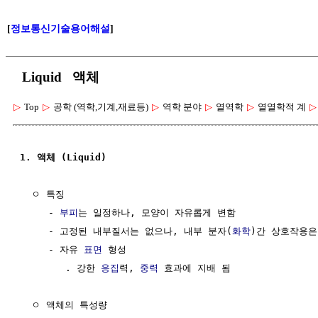
[
정보통신기술용어해설
]
Liquid 액체
▷
Top
▷
공학 (역학,기계,재료등)
▷
역학 분야
▷
열역학
▷
열열학적 계
▷
1. 액체 (Liquid)
  ㅇ 특징

     - 
부피
는 일정하나, 모양이 자유롭게 변함

     - 고정된 내부질서는 없으나, 내부 분자(
화학
)간 상호작용은
     - 자유 
표면
 형성 

        . 강한 
응집
력, 
중력
 효과에 지배 됨 

  ㅇ 액체의 특성량
