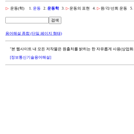
▷
운동(학)
1.
운동
2.
운동학
3.
▷
운동의 표현
4.
▷
원/각/선회 운동
5.
검색
용어해설 종합 (단일 페이지 형태)
"본 웹사이트 내 모든 저작물은 원출처를 밝히는 한 자유롭게 사용(상업화
[정보통신기술용어해설]