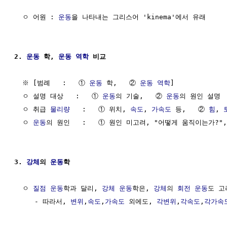
  ㅇ 어원 : 
운동
을 나타내는 그리스어 'kinema'에서 유래

2. 
운동
 학, 
운동 역학
 비교
  ※ [범례   :   ① 
운동
 학,   ② 
운동 역학
]

  ㅇ 설명 대상   :   ① 
운동
의 기술,   ② 
운동
의 원인 설명

  ㅇ 취급 
물리량
   :   ① 위치, 
속도
, 
가속도
 등,   ② 
힘
, 
  ㅇ 
운동
의 원인   :   ① 원인 미고려, "어떻게 움직이는가?",
3. 
강체
의 
운동
학
  ㅇ 
질점
운동
학과 달리, 
강체 운동
학은, 
강체
의 
회전 운동
도 고
     - 따라서, 
변위
,
속도
,
가속도
 외에도, 
각변위
,
각속도
,
각가속