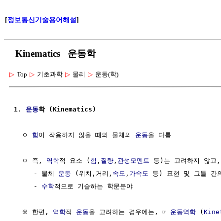
[
정보통신기술용어해설
]
Kinematics 운동학
▷
Top
▷
기초과학
▷
물리
▷
운동(학)
1. 
운동
학 (Kinematics)
  ㅇ 
힘
이 작용하지 않을 때의 물체의 
운동
을 다룸            
  ㅇ 즉, 
역학
적 요소 (
힘
,
질량
,
관성모멘트
 등)는 고려하지 않고,

     - 물체 
운동
 (위치,거리,
속도
,
가속도
 등) 표현 및 그들 간의
     - 
수학
적으로 기술하는 학문분야

  ※ 한편, 
역학
적 
운동
을 고려하는 경우에는, ☞ 
운동역학
 (
Kine