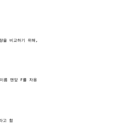
량을 비교하기 위해,

)의 이름 맨앞 F를 차용

라고 함
