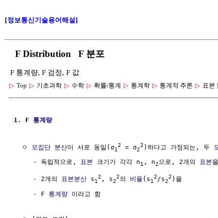
[
정보통신기술용어해설
]
F Distribution F 분포
F 통계량, F 검정, F 값
▷
Top
▷
기초과학
▷
수학
▷
확률/통계
▷
통계학
▷
통계적 추론
▷
표본 
1. F 
통계량
2
2
  ㅇ 
모집단
분산
이 서로 동일(σ
 = σ
)하다고 가정되는, 두 
1
2
     - 독립적으로, 
표본
 크기가 각각 n
, n
으로, 2개의 
표본
을
1
2
2
2
2
2
     - 2개의 
표본분산
 s
, s
의 
비율
(s
/s
)을

1
2
1
2
     - F 
통계량
 이라고 함
