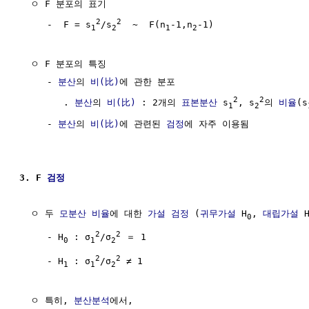
  ㅇ F 분포의 표기

2
2
     -  F = s
/s
  ~  F(n
-1,n
-1)

1
2
1
2
  ㅇ F 분포의 특징

     - 
분산
의 
비(比)
에 관한 분포

2
2
        . 
분산
의 
비(比)
 : 2개의 
표본분산
 s
, s
의 
비율
(s
1
2
     - 
분산
의 
비(比)
에 관련된 
검정
에 자주 이용됨

3. F 
검정
  ㅇ 두 
모분산
비율
에 대한 
가설 검정
 (
귀무가설
 H
, 
대립가설
 
0
2
2
     - H
 : σ
/σ
 ＝ 1

0
1
2
2
2
     - H
 : σ
/σ
 ≠ 1

1
1
2
  ㅇ 특히, 
분산분석
에서, 
