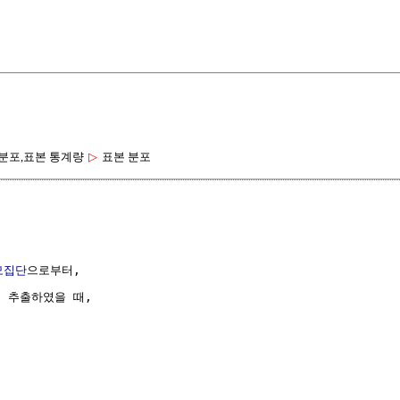
분포,표본 통계량
▷
표본 분포
모집단
으로부터,

 추출하였을 때,
