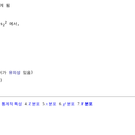
게 됨

2
 s
 에서,

2
이가 
유의성
 있음)

 통계적 특성
4.
Z 분포
5.
t 분포
6.
χ² 분포
7.
F 분포