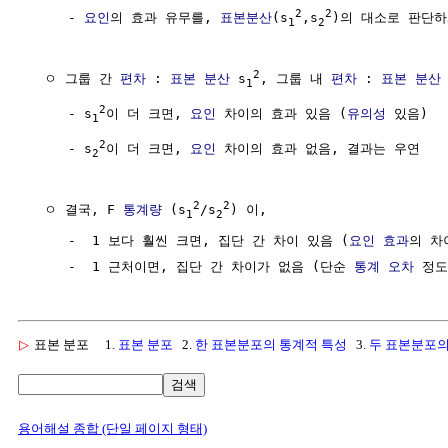
2
2
     - 
요인
의 효과 유무를, 
표본분산
(s
,s
)의 대소로 판단하
1
2
2
  ㅇ 그룹 간 
편차
 : 
표본 분산
 s
, 그룹 내 
편차
 : 
표본 분산
1
2
     - s
이 더 크면, 
요인
 차이의 효과 있음 (
유의성
 있음)

1
2
     - s
이 더 크면, 
요인
 차이의 효과 없음, 결과는 우연

2
2
2
  ㅇ 결국, F 
통계량
 (s
/s
) 이,

1
2
     -  1 보다 훨씬 크면, 집단 간 차이 있음 (
요인 효과
의 차
     -  1 근처이면, 집단 간 차이가 없음 (단순 
통계 오차
▷
표본 분포
1.
표본 분포
2.
한 표본분포의 통계적 특성
3.
두 표본분포의
검색
용어해설 종합 (단일 페이지 형태)