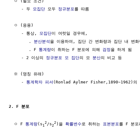
  ㅇ (필요 조건)

     - 두 
모집단
 모두 
정규분포
를 따름 

  ㅇ (응용)

     - 통상, 
모집단
이 여럿일 경우에,

        . 
분산분석
을 이용하여, 집단 간 변화량과 집단 내 변화
        . F 
통계량
이 취하는 F 분포에 의해 
검정
을 하게 됨

     - 2 이상의 
정규분포
모 집단
의 모 
분산
의 비교 등

  ※ (명칭 유래)

     - 
통계학자 피셔
(Ronlad Aylmer Fisher,1890~1962
2. F 분포
2
2
  ㅇ F 
통계량
(s
/s
)을 
확률변수
로 취하는 
표본분포
를 F 분포
1
2