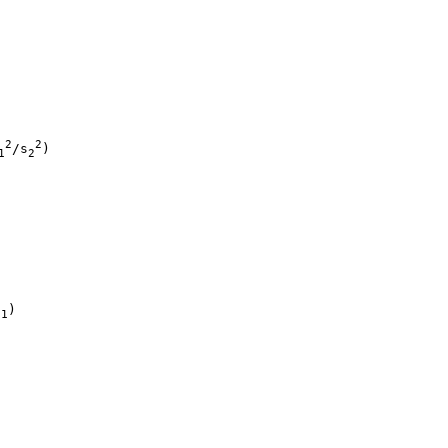
2
2
/s
)

1
2
H
)

1