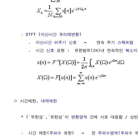
     - 
DTFT
 (
이산시간 푸리에변환
)

        .  
이산시간 비주기 신호
   ↔    연속 주기 
스펙트럼
        .  시간 
신호
 표현 :  유한범위(2π)내 연속적인 
복소지
  ㅇ 시간제한, 
대역제한
     * (`무한성`,`유한성`이 
변환영역
 간에 서로 대응함 / 상반
     -  시간 제한(
주파수
 유한)   ↔   전 
주파수영역
(
주파수
 무