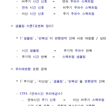
     -  비주기 
시간
신호
   ↔    연속 
주파수
스펙트럼
     -  
연속 시간 신호
     ↔    비주기 
주파수
스펙트럼
     -  이산 
시간
신호
     ↔    주기 
주파수
스펙트럼
  ㅇ 
샘플링 이론
(
표본화 정리
)

     * (`
샘플링
`,`
반복성
`이 
변환영역
 간에 서로 대응함 / 상반
     -  
시간
샘플링
        ↔    주기적 
주파수
 반복

     -  주기적 
시간
 반복   ↔    
스펙트럼
샘플링
  ㅇ 
푸리에변환 표
현 관계

     * (`주기성`,`이산성`,`
샘플링
`,`
반복성
`을 
변환영역
 간에
     - 
CTFS
 (
연속시간 푸리에급수
)

        .  연속시간 
주기 신호
    ↔    이산 비주기 
스펙트럼
        .  시간 
신호
 표현 :  무한개 
복소지수
의 가중합
