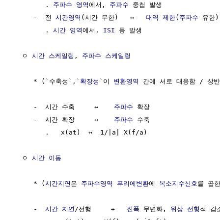
        . 
주파수 영역
에서, 
주파수
 중첩 발생

     -  전 
시간영역
(시간 무한)   ↔   
대역 제한
(
주파수
 유한)

        . 
시간 영역
에서, 
ISI
 등 발생

  ㅇ 
시간 스케일링
, 
주파수 스케일링
     * (`수축성`,`
확장성
`이 
변환영역
 간에 서로 대응함 / 상반
     -  시간 수축     ↔    
주파수
 확장

     -  시간 확장     ↔    
주파수
 수축

        .   x(at)  ↔  1/|a| X(f/a)

  ㅇ 
시간 이동
     * (
시간지연
은 
주파수영역
푸리에변환
에 
복소지수신호
를 곱한
     -  
시간 지연
/선행     ↔   
진폭
 무변화, 
위상
선형
적 감소