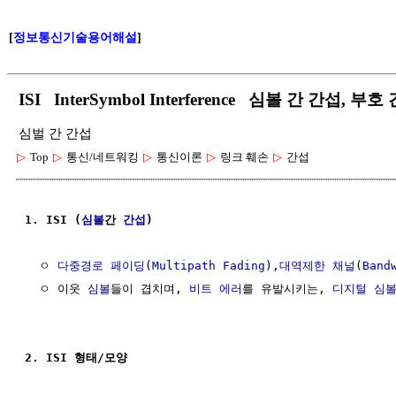
[
정보통신기술용어해설
]
ISI InterSymbol Interference 심볼 간 간섭, 부호
심벌 간 간섭
▷
Top
▷
통신/네트워킹
▷
통신이론
▷
링크 훼손
▷
간섭
1. ISI (
심볼
간 
간섭
)
  ㅇ 
다중경로 페이딩
(
Multipath Fading
),
대역제한 채널
(
Band
  ㅇ 이웃 
심볼
들이 겹치며, 
비트 에러
를 유발시키는, 
디지털 심
2. ISI 형태/모양