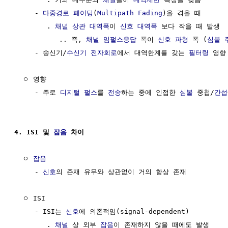
     - 
다중경로 페이딩
(
Multipath Fading
)을 겪을 때

        . 
채널
상관 대역폭
이 
신호
대역폭
 보다 작을 때 발생  
           .. 즉, 
채널 임펄스응답
 폭이 
신호 파형
 폭 (
심볼 
     - 송신기/
수신기
전자회로
에서 대역한계를 갖는 
필터링
 영향 
  ㅇ 영향

     - 주로 
디지털
펄스
를 
전송
하는 중에 인접한 
심볼
 중첩/
간섭
4. ISI 및 
잡음
 차이
  ㅇ 
잡음
     - 
신호
의 존재 유무와 상관없이 거의 항상 존재

  ㅇ ISI

     - ISI는 
신호
에 의존적임(signal-dependent)

        . 
채널
 상 외부 
잡음
이 존재하지 않을 때에도 발생
