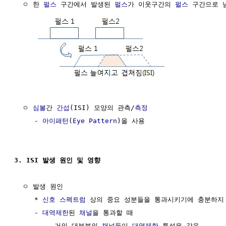
  ㅇ 한 
펄스
 구간에서 발생된 
펄스
가 이웃구간의 
펄스
 구간으로 
  ㅇ 
심볼
간 
간섭
(ISI) 모양의 관측/
측정
     - 
아이패턴
(
Eye Pattern
)을 사용

3. ISI 발생 원인 및 영향
  ㅇ 발생 원인

     * 
신호
스펙트럼
 상의 중요 성분들을 통과시키기에 충분하지
     - 
대역제한
된 
채널
을 통과할 때

        . 거의 대부분의 
채널
들이 
대역제한
 특성을 갖음
