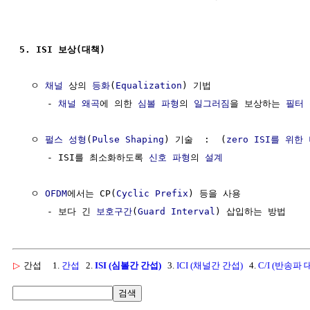
5. ISI 보상(대책)
  ㅇ 
채널
 상의 
등화
(
Equalization
) 기법

     - 
채널
왜곡
에 의한 
심볼
파형
의 
일그러짐
을 보상하는 
필터
  ㅇ 
펄스 성형
(
Pulse Shaping
) 기술  :  (
zero ISI를 위
     - ISI를 최소화하도록 
신호 파형
의 
설계
  ㅇ 
OFDM
에서는 CP(
Cyclic Prefix
) 등을 사용

     - 보다 긴 
보호구간
(
Guard Interval
▷
간섭
1.
간섭
2.
ISI (심볼간 간섭)
3.
ICI (채널간 간섭)
4.
C/I (반송파 
검색