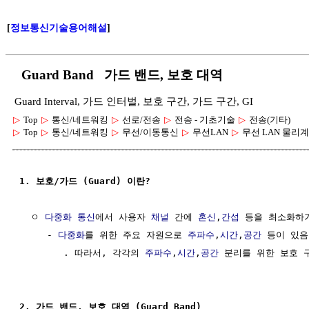
[
정보통신기술용어해설
]
Guard Band 가드 밴드, 보호 대역
Guard Interval, 가드 인터벌, 보호 구간, 가드 구간, GI
▷
Top
▷
통신/네트워킹
▷
선로/전송
▷
전송 - 기초기술
▷
전송(기타)
▷
Top
▷
통신/네트워킹
▷
무선/이동통신
▷
무선LAN
▷
무선 LAN 물리
1. 보호/가드 (Guard) 이란?
  ㅇ 
다중화
통신
에서 사용자 
채널
 간에 
혼신
,
간섭
 등을 최소화하기
     - 
다중화
를 위한 주요 자원으로 
주파수
,
시간
,
공간
 등이 있음

        . 따라서, 각각의 
주파수
,
시간
,
공간
 분리를 위한 보호 
2. 가드 밴드, 보호 대역 (Guard Band)