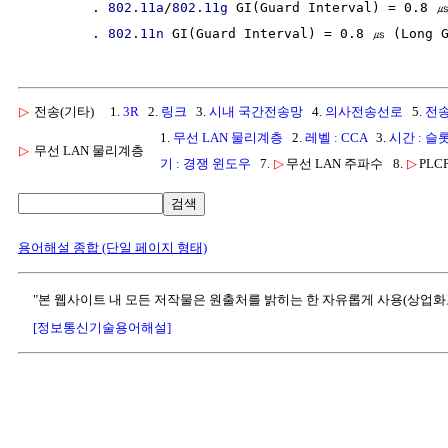
        . 
802.11a
/
802.11g
 GI(Guard Interval) = 0.8 ㎲
        . 
802.11n
▷
전송(기타)
1.
3R
2.
링크
3.
시내 국간전송망
4.
의사전송선로
5.
전송
1.
무선 LAN 물리계층
2.
레벨 : CCA
3.
시간 : 슬롯 
▷
무선 LAN 물리계층
기 : 경쟁 윈도우
7.
▷
무선 LAN 주파수
8.
▷
PLC
검색
용어해설 종합 (단일 페이지 형태)
"본 웹사이트 내 모든 저작물은 원출처를 밝히는 한 자유롭게 사용(상업화
[정보통신기술용어해설]