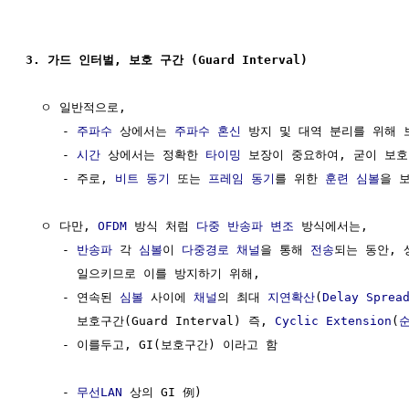
3. 가드 인터벌, 보호 구간 (Guard Interval)
  ㅇ 일반적으로, 

     - 
주파수
 상에서는 
주파수
혼신
 방지 및 대역 분리를 위해 
     - 
시간
 상에서는 정확한 
타이밍
 보장이 중요하여, 굳이 보호
     - 주로, 
비트 동기
 또는 
프레임 동기
를 위한 
훈련 심볼
을 
  ㅇ 다만, 
OFDM
 방식 처럼 
다중 반송파 변조
 방식에서는,

     - 
반송파
 각 
심볼
이 
다중경로
채널
을 통해 
전송
되는 동안, 
       일으키므로 이를 방지하기 위해,

     - 연속된 
심볼
 사이에 
채널
의 최대 
지연확산
(
Delay Sprea
       보호구간(Guard Interval) 즉, 
Cyclic Extension
(
     - 이를두고, GI(보호구간) 이라고 함

     - 
무선LAN
 상의 GI 例)
