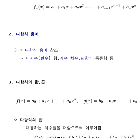
2
−
1
n
n
(
)
=
+
+
+
⋯
+
+
f
x
a
a
x
a
x
a
x
a
x
0
1
2
−
1
n
n
n
2. 
다항식 용어
  ※ ☞ 
다항식 용어
 참조

     - 
미지수
(
변수
),항,
계수
,
차수
,
단항식
,동류항 등

3. 다항식의 합,곱
n
(
)
=
+
+
⋯
+
,
(
)
=
+
+
⋯
+
f
x
a
a
x
a
x
g
x
b
b
x
b
0
1
0
1
n
n
  ㅇ 다항식의 합

     - 대응하는 계수들을 더함으로써 이루어짐
