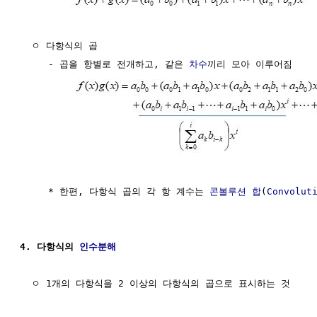
  ㅇ 다항식의 곱

     - 곱을 항별로 전개하고, 같은 
차수
끼리 모아 이루어짐

     * 한편, 다항식 곱의 각 항 계수는 
콘볼루션 합
(
Convolut
4. 다항식의 
인수분해
  ㅇ 1개의 다항식을 2 이상의 다항식의 곱으로 표시하는 것
