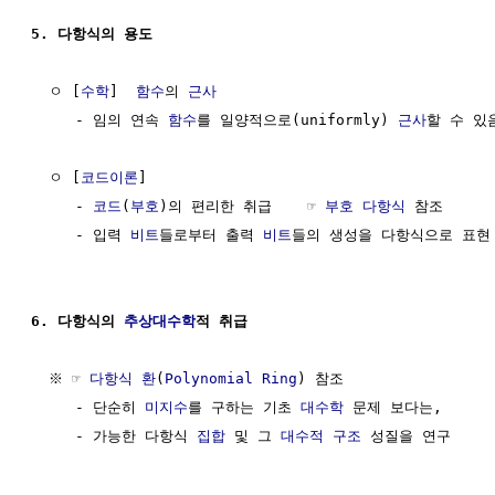
5. 다항식의 용도
  ㅇ [
수학
]  
함수
의 
근사
     - 임의 연속 
함수
를 일양적으로(uniformly) 
근사
할 수 있음
  ㅇ [
코드이론
] 

     - 
코드
(
부호
)의 편리한 취급    ☞ 
부호 다항식
 참조

     - 입력 
비트
들로부터 출력 
비트
들의 생성을 다항식으로 표현 
6. 다항식의 
추상대수학
적 취급
  ※ ☞ 
다항식 환
(
Polynomial Ring
) 참조

     - 단순히 
미지수
를 구하는 기초 
대수학
 문제 보다는, 

     - 가능한 다항식 
집합
 및 그 
대수적 구조