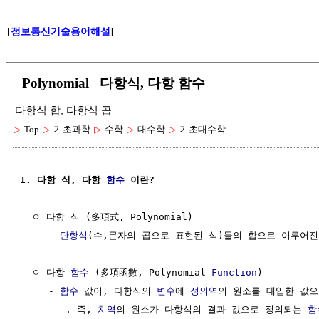
[
정보통신기술용어해설
]
Polynomial 다항식, 다항 함수
다항식 합, 다항식 곱
▷
Top
▷
기초과학
▷
수학
▷
대수학
▷
기초대수학
1. 다항 식, 다항 
함수
 이란?
  ㅇ 다항 식 (多項式, Polynomial)

     - 
단항식
(수,문자의 곱으로 표현된 식)들의 합으로 이루어진
  ㅇ 다항 
함수
 (多項函數, Polynomial 
Function
)

     - 
함수
 값이, 다항식의 
변수
에 
정의역
의 원소를 대입한 값으
        . 즉, 
치역
의 원소가 다항식의 결과 값으로 정의되는 
함