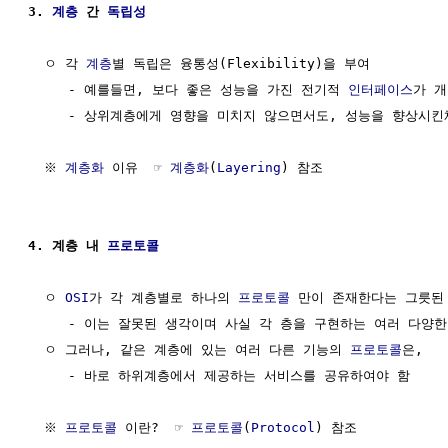
3. 
계층
 간 
독립성
  ㅇ 각 
계층
별 독립은 융통성(Flexibility)을 부여

     - 예를들면, 보다 좋은 성능을 가진 전기적 
인터페이스
가 개
     - 상위계층에게 영향을 미치지 않으면서도, 성능을 향상시킨
  ※ 
계층화
 이유  ☞ 
계층화
(
Layering
) 참조

4. 계층 내 
프로토콜
  ㅇ 
OSI
가 각 계층별로 하나의 
프로토콜
 만이 존재한다는 그릇된 
     - 이는 잘못된 생각이며 사실 각 층을 구현하는 여러 다양한
  ㅇ 그러나, 같은 계층에 있는 여러 다른 기능의 
프로토콜
은,

     - 바로 하위계층에서 제공하는 서비스를 공유하여야 함

  ※ 
프로토콜
 이란?  ☞ 
프로토콜
(
Protocol
) 참조
