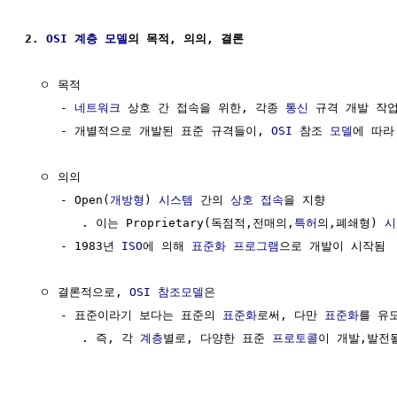
2. 
OSI
계층
모델
의 목적, 의의, 결론
  ㅇ 목적

     - 
네트워크
 상호 간 접속을 위한, 각종 
통신
 규격 개발 작
     - 개별적으로 개발된 표준 규격들이, 
OSI
 참조 
모델
에 따라
  ㅇ 의의

     - Open(
개방형
) 
시스템
 간의 
상호 접속
을 지향

        . 이는 Proprietary(독점적,전매의,
특허
의,폐쇄형) 
시
     - 1983년 
ISO
에 의해 
표준화
프로그램
으로 개발이 시작됨

  ㅇ 결론적으로, 
OSI
참조모델
은

     - 표준이라기 보다는 표준의 
표준화
로써, 다만 
표준화
를 유
        . 즉, 각 
계층
별로, 다양한 표준 
프로토콜
이 개발,발전