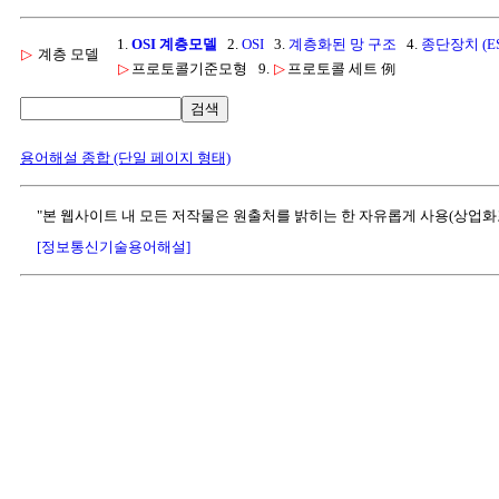
1.
OSI 계층모델
2.
OSI
3.
계층화된 망 구조
4.
종단장치 (ES
▷
계층 모델
▷
프로토콜기준모형
9.
▷
프로토콜 세트 例
검색
용어해설 종합 (단일 페이지 형태)
"본 웹사이트 내 모든 저작물은 원출처를 밝히는 한 자유롭게 사용(상업화
[정보통신기술용어해설]