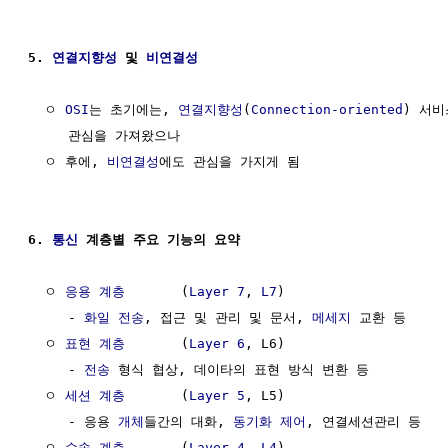
5. 
연결지향성
 및 
비연결성
  ㅇ 
OSI
는 초기에는, 
연결지향성
(
Connection-oriented
) 서비
     관심을 가져왔으나

  ㅇ 후에, 
비연결성
에도 관심을 가지게 됨

6. 
통신
 계층별 주요 기능의 요약
  ㅇ 
응용 계층
       (
Layer 7
, 
L7
)

     - 
화일
전송
, 접근 및 관리 및 문서, 
메세지
 교환 등

  ㅇ 
표현 계층
       (
Layer 6
, L6)

     - 
전송
 형식 협상, 데이타의 표현 방식 변환 등

  ㅇ 
세션 계층
       (
Layer 5
, L5)

     - 응용 
개체
들간의 대화, 
동기화
제어
, 연결세션관리 등

  ㅇ 
수송 계층
       (
Layer 4
, 
L4
) 
