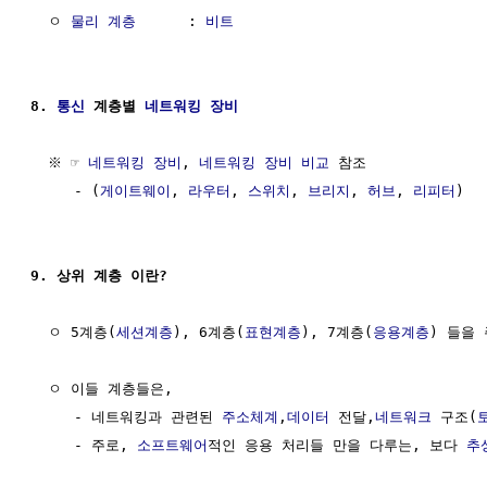
  ㅇ 
물리 계층
      : 
비트
8. 
통신
 계층별 
네트워킹 장비
  ※ ☞ 
네트워킹 장비
, 
네트워킹 장비 비교
 참조

     - (
게이트웨이
, 
라우터
, 
스위치
, 
브리지
, 
허브
, 
리피터
)

9. 상위 계층 이란?
  ㅇ 5계층(
세션계층
), 6계층(
표현계층
), 7계층(
응용계층
) 들을 
  ㅇ 이들 계층들은,

     - 네트워킹과 관련된 
주소체계
,
데이터
 전달,
네트워크
 구조(
     - 주로, 
소프트웨어
적인 응용 처리들 만을 다루는, 보다 
추