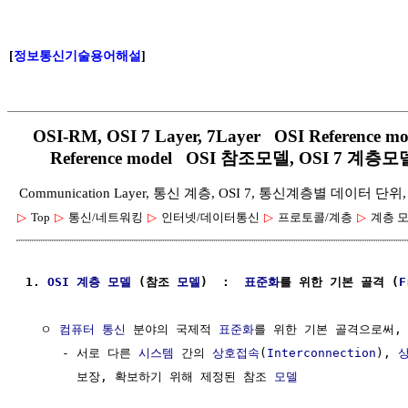
[
정보통신기술용어해설
]
OSI-RM, OSI 7 Layer, 7Layer OSI Reference mod
Reference model OSI 참조모델, OSI 7 계
Communication Layer, 통신 계층, OSI 7, 통신계층별 데이터 단위,
▷
Top
▷
통신/네트워킹
▷
인터넷/데이터통신
▷
프로토콜/계층
▷
계층 
1. 
OSI
계층
모델
 (참조 
모델
)  :  
표준화
를 위한 기본 골격 (
F
  ㅇ 
컴퓨터 통신
 분야의 국제적 
표준화
를 위한 기본 골격으로써,

     - 서로 다른 
시스템
 간의 
상호접속
(
Interconnection
), 
       보장, 확보하기 위해 제정된 참조 
모델