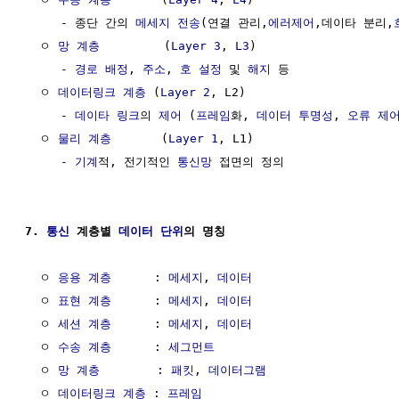
     - 종단 간의 
메세지
전송
(연결 관리,
에러제어
,데이타 분리,
  ㅇ 
망 계층
         (
Layer 3
, 
L3
)

     - 
경로 배정
, 
주소
, 
호 설정
 및 
해지
 등

  ㅇ 
데이터링크 계층
 (
Layer 2
, L2)

     - 
데이타 링크
의 
제어
 (
프레임
화, 
데이터
투명성
, 
오류 제
  ㅇ 
물리 계층
       (
Layer 1
, L1)

     - 
기계
적, 전기적인 
통신망
 접면의 정의

7. 
통신
 계층별 
데이터
단위
의 명칭
  ㅇ 
응용 계층
      : 
메세지
, 
데이터
  ㅇ 
표현 계층
      : 
메세지
, 
데이터
  ㅇ 
세션 계층
      : 
메세지
, 
데이터
  ㅇ 
수송 계층
      : 
세그먼트
  ㅇ 
망 계층
        : 
패킷
, 
데이터그램
  ㅇ 
데이터링크 계층
 : 
프레임