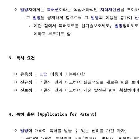
  ㅇ 
발명
자에게는 
특허권
이라는 독점배타적인 
지적재산권
을 부여하
     - 그 
발명
을 공개하게 함으로써 그 
발명
의 이용을 통하여 
산
        . 이런 점에서 특허제도를 신기술보호제도, 
발명
장려제도
          이라고 부르기도 함

3. 특허 요건
  ㅇ 유용성 : 
산업
 이용이 가능해야함

  ㅇ 신규성 : 기존의 것과 비교하여 실질적으로 새로운 면을 보여
  ㅇ 진보성 : 기존의 것과 비교하여 개선 발전된 면이 확실하여야 
4. 특허 출원 (Application for Patent)
  ㅇ 
발명
에 대하여 특허를 받을 수 있는 권리를 가진 자가,

     - 국가에 대하여 특허출원 서류(출원서, 명세서, 필요한 도