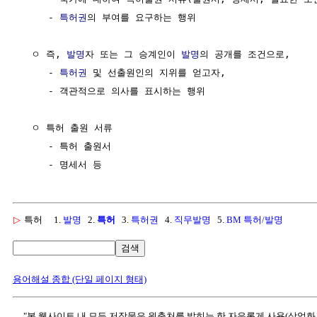
     - 
특허권
의 부여를 요구하는 행위

  ㅇ 즉, 
발명
자 또는 그 승계인이 
발명
의 공개를 조건으로, 

     - 
특허권
 및 선출원인의 지위를 얻고자,

     - 객관적으로 의사를 표시하는 행위

  ㅇ 특허 출원 서류

     - 특허 출원서

▷
특허
1.
발명
2.
특허
3.
특허권
4.
직무발명
5.
BM 특허/발명
검색
용어해설 종합 (단일 페이지 형태)
"본 웹사이트 내 모든 저작물은 원출처를 밝히는 한 자유롭게 사용(상업화