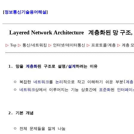
[
정보통신기술용어해설
]
Layered Network Architecture 계층화된 망 구
▷
Top
▷
통신/네트워킹
▷
인터넷/데이터통신
▷
프로토콜/계층
▷
계층 
1. 망을 
계층화
된 구조로 설명/
설계
하려는 이유                
  ㅇ 복잡한 
네트워크
를 
논리
적으로 작고 이해하기 쉬운 부분(
계층
  ㅇ 
네트워크
상에서 이루어지는 기능 상호간에 
표준화
된 
인터페이
2. 기본 개념
  ㅇ 전체 문제들을 잘게 나눔                               