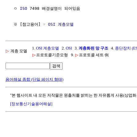
  ㅇ 
ISO
 7498 배경설명이 되어있음

  ※ [참고용어] ☞ 
OSI 계층모델
1.
OSI 계층모델
2.
OSI
3.
계층화된 망 구조
4.
종단장치 (ES
▷
계층 모델
▷
프로토콜기준모형
9.
▷
프로토콜 세트 例
검색
용어해설 종합 (단일 페이지 형태)
"본 웹사이트 내 모든 저작물은 원출처를 밝히는 한 자유롭게 사용(상업화
[정보통신기술용어해설]