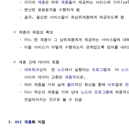
     - 각각의 
계층
은 하위 
계층
들이 제공하는 서비스에 가치(val
     - 분산된 응용동작을 수행하게 됨

     - 결국, 필요한 서비스들이 최상위계층에게 제공되도록 함 

  ㅇ 계층의 독립성 확보                                  
     - 어느 한 계층이 그 상위계층에게 제공하는 서비스들에 대해
     - 이들 서비스가 어떻게 수행되는지 관계없도록 정의를 내리
  ㅇ 계층 간에 데이타 흐름                                
     - 
네트워크
상의  한 
노드
에서 실행되는 
프로그램
과  타 
노드
       사이의 데이타 교환은 
계층적
으로, 

     - 여러 계층을 거쳐 실제 
물리
적인 회선을 통해 
비트
열로 
전
     - 다시 역순의 계층을 거쳐 상대 
노드
의 
프로그램
에 최종적으
       전달되어지는 것으로 볼 수 있음

3. 
OSI 계층
화 지침