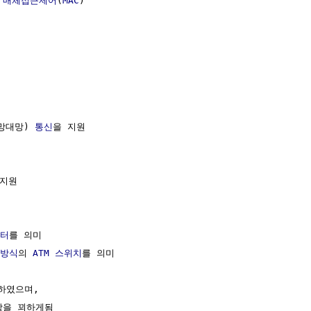
 
매체접근제어
(
MAC
)

(망대망) 
통신
을 지원

지원

터
를 의미

 방식
의 
ATM
스위치
를 의미

하였으며,

을 꾀하게됨
