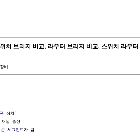
위치 브리지 비교, 라우터 브리지 비교, 스위치 라우터
 장비
폭
 장치`

 재생 송신

 큰 
세그먼트
가 됨
