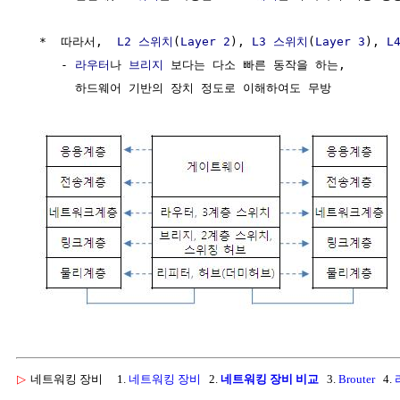
  *  따라서,  
L2 스위치
(
Layer 2
), 
L3 스위치
(
Layer 3
), 
L
     - 
라우터
나 
브리지
 보다는 다소 빠른 동작을 하는,

       하드웨어 기반의 장치 정도로 이해하여도 무방

▷
네트워킹 장비
1.
네트워킹 장비
2.
네트워킹 장비 비교
3.
Brouter
4.