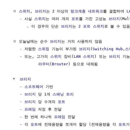
  ㅇ 
스위치
, 
브리지
는 2 이상의 
링크계층
네트워크
를 결합하여 
L
     - 사실 
스위치
는 여러 개의 
포트
를 가진 고성능 
브리지
(Mul
        . 이 경우의 단순 
브리지
는 
2 포트
스위치
로 볼 수 있음

  ㅇ 오늘날에는 순수 
브리지
는 거의 사용하지 않음 

     - 저렴한 
스위칭
 기능이 부가된 
브리지
(
Switching Hub
,
스
     - 또는, 고가의 
스위치
 장비(
LAN 스위치
) 또는 
브리지
 기능
라우터
(
Brouter
) 등으로 대체됨

  *  
브리지
     - 
소프트웨어
 기반

     - 
브리지
 당 1개 
스패닝 트리
     - 
브리지
 당 수개의 
포트
     - 
프레임
 저장 후 전달

     - 한 번에 하나씩 
프레임
 전달

     - 각 
포트
에 전체용량을 쪼개어 할당 (전체용량을 각 
포트
가