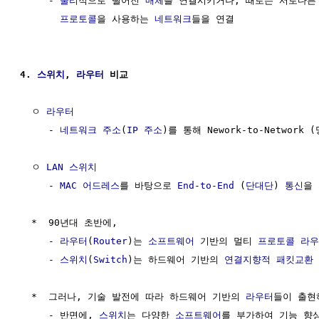
     - 
물리
적으로 떨어진 
매체
를 연결시키거나, 때로는 서로다른
프로토콜
을 사용하는 
네트워크
들을 연결

4. 
스위치
, 
라우터
 비교
  ㅇ 
라우터
     - 
네트워크
주소
(
IP 주소
)를 통해 Nework-to-Network 
  ㅇ 
LAN 스위치
     - 
MAC 어드레스
를 바탕으로 
End-to-End
 (
단대단
) 
통신
을 
  *  90년대 초반에,

     - 
라우터
(
Router
)는 
소프트웨어
 기반의 멀티 
프로토콜
라우
     - 
스위치
(
Switch
)는 하드웨어 기반의 
연결지향적
패킷교환
  *  그러나, 기술 발전에 따라 하드웨어 기반의 
라우터
들이 출현
     - 반면에, 
스위치
는 다양한 
소프트웨어
를 부가하여 기능 향상