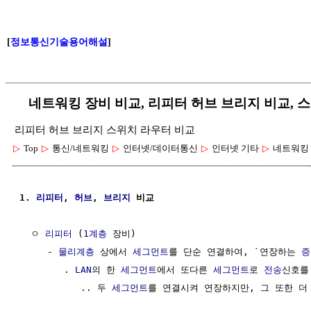
[
정보통신기술용어해설
]
네트워킹 장비 비교, 리피터 허브 브리지 비교, 스
리피터 허브 브리지 스위치 라우터 비교
▷
Top
▷
통신/네트워킹
▷
인터넷/데이터통신
▷
인터넷 기타
▷
네트워킹
1. 
리피터
, 
허브
, 
브리지
 비교
  ㅇ 
리피터
 (
1계층
 장비) 

     - 
물리계층
 상에서 
세그먼트
를 단순 연결하여, `연장하는 
증
        . 
LAN
의 한 
세그먼트
에서 또다른 
세그먼트
로 
전송
신호를
           .. 두 
세그먼트
를 연결시켜 연장하지만, 그 또한 더