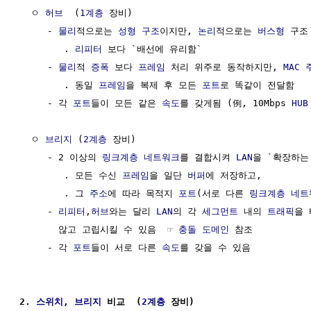
  ㅇ 
허브
  (
1계층
 장비)

     - 
물리
적으로는 
성형 구조
이지만, 
논리
적으로는 
버스형
 구조

        . 
리피터
 보다 `배선에 유리함`

     - 
물리
적 
증폭
 보다 
프레임
 처리 위주로 동작하지만, 
MAC 
        . 동일 
프레임
을 복제 후 모든 
포트
로 똑같이 전달함

     - 각 
포트
들이 모든 같은 
속도
를 갖게됨 (例, 10Mbps 
HUB
  ㅇ 
브리지
 (
2계층
 장비)

     - 2 이상의 
링크계층
네트워크
를 결합시켜 
LAN
을 `확장하는 
        . 모든 수신 
프레임
을 일단 
버퍼
에 저장하고, 

        . 그 
주소
에 따라 목적지 
포트
(서로 다른 
링크계층
네트
     - 
리피터
,
허브
와는 달리 
LAN
의 각 
세그먼트
 내의 
트래픽
을 
       않고 고립시킬 수 있음  ☞ 
충돌 도메인
 참조

     - 각 
포트
들이 서로 다른 
속도
를 갖을 수 있음

2. 
스위치
, 
브리지
 비교  (
2계층
 장비)