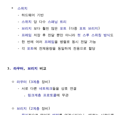
  *  
스위치
     - 하드웨어 기반

     - 
스위치
 당 다수 
스패닝 트리
     - 
브리지
 보다 훨씬 많은 
포트
 (다중 
포트
브리지
)

     - 
프레임
 저장 후 전달 뿐만 아니라 
컷 스루 스위칭 방식
도 
     - 한 번에 여러 
프레임
을 병렬로 동시 전달 가능 

     - 각 
포트
에 전체용량을 동일하게 전용으로 할당

3. 
라우터
, 
브리지
 비교
  ㅇ 
라우터
 (
3계층
 장비)

     - 서로 다른 
네트워크
들을 상호 연결

        . 
링크계층
프로토콜
에 무관

  ㅇ 
브리지
 (
2계층
 장비)
