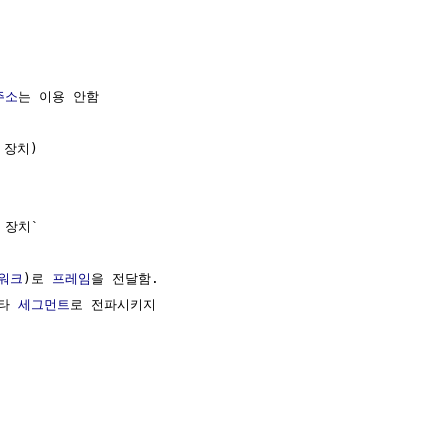
주소
는 이용 안함

 장치)

장치`

워크
)로 
프레임
을 전달함.

타 
세그먼트
로 전파시키지
