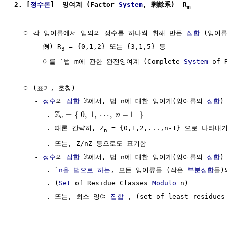
2. [
정수론
]  잉여계 (Factor 
System
, 剩餘系)  R
m
  ㅇ 각 잉여류에서 임의의 정수를 하나씩 취해 만든 
집합
 (잉여
     - 例) R
 = {0,1,2} 또는 {3,1,5} 등

3
     - 이를 `법 m에 관한 완전잉여계 (Complete 
System
 of 
  ㅇ (표기, 호칭)

Z
     - 
정수
의 
집합
에서, 법 n에 대한 잉여계(잉여류의 
집합
)
¯
¯¯¯¯¯¯¯¯¯¯¯
¯
¯
¯
Z
=
{
0
,
1
,
⋯
,
−
1
}
        . 
n
n
        . 때론 간략히, Z
 = {0,1,2,...,n-1} 으로 나타내기
n
        . 또는, Z/nZ 등으로도 표기함 

Z
     - 
정수
의 
집합
에서, 법 n에 대한 잉여계(잉여류의 
집합
)
        . `
n을 법으로 하는
, 모든 잉여류들 (작은 
부분집합
들)
        . (
Set
 of Residue Classes 
Modulo
 n)

        . 또는, 최소 잉여 
집합
 , (set of least residue