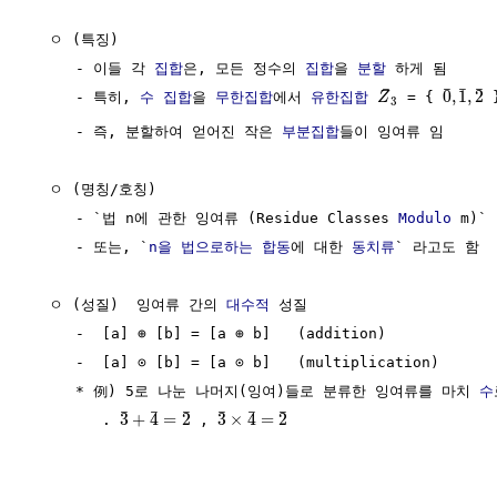
  ㅇ (특징)

     - 이들 각 
집합
은, 모든 정수의 
집합
을 
분할
 하게 됨

¯
¯
¯
¯
0
,
1
,
2
     - 특히, 
수 집합
을 
무한집합
에서 
유한집합
 = { 
 
Z
3
     - 즉, 분할하여 얻어진 작은 
부분집합
들이 잉여류 임

  ㅇ (명칭/호칭)

     - `법 n에 관한 잉여류 (Residue Classes 
Modulo
 m)` 

     - 또는, `
n을 법으로하는
합동
에 대한 
동치류
` 라고도 함

  ㅇ (성질)  잉여류 간의 
대수적
 성질

     -  [a] ⊕ [b] = [a ⊕ b]   (addition)

     -  [a] ⊙ [b] = [a ⊙ b]   (multiplication) 

     * 例) 5로 나눈 나머지(잉여)들로 분류한 잉여류를 마치 
수
¯
¯
¯
¯
¯
¯
3
+
4
=
2
3
×
4
=
2
        . 
 , 