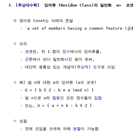
3. [
추상대수학
]  잉여류 (Residue Class)의 일반화  =>  코셋
  ※ 영어로 Coset는 아래의 준말 

     - `a set of members having a common featur
  ㅇ 의의

     - 코셋은, 위 1.항의 
정수
에서의 잉여류를, 

     - 
군론
에서 보다 일반화시킨 용어 로써,

     - 대단히 융통성 있는 개념적(
추상적
) 도구로 쓰임

  ㅇ 例) 법 n에 대한 a의 잉여류 (a의 코셋) 

¯
     - 
 = { b ∈ Z : b ≡ a (mod n) }

a
     - 법 n으로 a와 
합동
인 모든 정수들의 
집합
¯
     - 또는, 
 = { a + n k : k ∈ Z }

a
  ㅇ 성질

     - 전체 모임을 코셋에 의해 
분할
이 가능함
