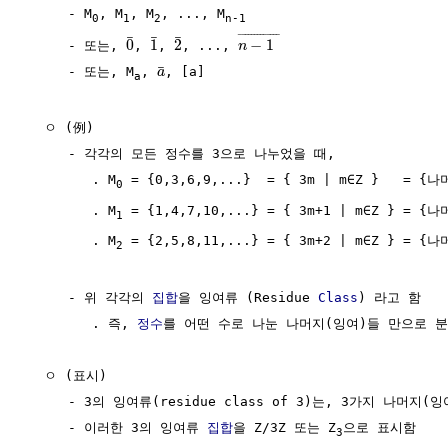
     - M
, M
, M
, ..., M
0
1
2
n-1
¯
¯¯¯¯¯¯¯¯¯¯¯
¯
¯
¯
¯
0
1
2
−
1
     - 또는, 
, 
, 
, ..., 
n
¯
     - 또는, M
, 
, [a]

a
a
  ㅇ (例) 

     - 각각의 모든 정수를 3으로 나누었을 때,

        . M
 = {0,3,6,9,...}  = { 3m | m∈Z }   = 
0
        . M
 = {1,4,7,10,...} = { 3m+1 | m∈Z } = 
1
        . M
 = {2,5,8,11,...} = { 3m+2 | m∈Z } = 
2
     - 위 각각의 
집합
을 잉여류 (Residue 
Class
) 라고 함

        . 즉, 
정수
를 어떤 수로 나눈 나머지(잉여)들 만으로 분
  ㅇ (표시)

     - 3의 잉여류(residue class of 3)는, 3가지 나머지(
     - 이러한 3의 잉여류 
집합
을 Z/3Z 또는 Z
으로 표시함

3