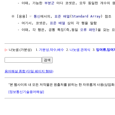
     - 이때, 가능한 
부분군
 마다 코셋은, 모두 동일한 개수의 원
  ※ [응용] ☞ 
통신
에서의, 
표준 배열
(
Standard Array
) 참조

     - 여기서, 코셋은, 
표준 배열
 상의 각 행을 말함

     - 이때, 각 행은, 공통 특징(즉,동일 
오류 패턴
▷
나눗셈 (가분성)
1.
가분성,약수,배수
2.
나눗셈 관계식
3.
잉여류,잉여
검색
용어해설 종합 (단일 페이지 형태)
"본 웹사이트 내 모든 저작물은 원출처를 밝히는 한 자유롭게 사용(상업화
[정보통신기술용어해설]