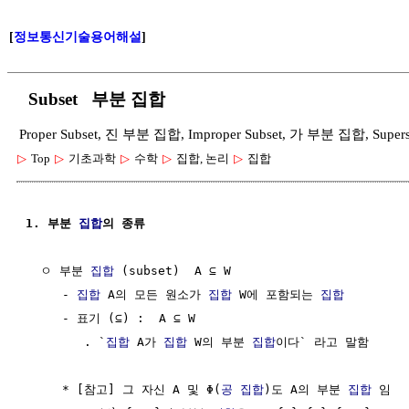
[
정보통신기술용어해설
]
Subset 부분 집합
Proper Subset, 진 부분 집합, Improper Subset, 가 부분 집합, Supe
▷
Top
▷
기초과학
▷
수학
▷
집합, 논리
▷
집합
1. 부분 
집합
의 종류
  ㅇ 부분 
집합
 (subset)  A ⊆ W

     - 
집합
 A의 모든 원소가 
집합
 W에 포함되는 
집합
     - 표기 (⊆) :  A ⊆ W

        . `
집합
 A가 
집합
 W의 부분 
집합
이다` 라고 말함

     * [참고] 그 자신 A 및 Φ(
공 집합
)도 A의 부분 
집합
 임
