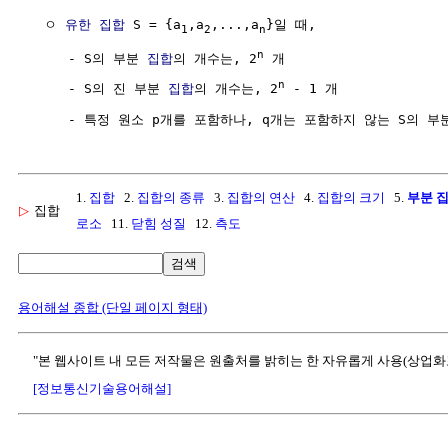
  ㅇ 
유한 집합
 S = {a
,a
,...,a
}일 때,

1
2
n
n
     - S의 부분 
집합
의 개수는, 2
 개

n
     - S의 진 부분 
집합
의 개수는, 2
 - 1 개

     - 특정 원소 p개를 포함하나, q개는 포함하지 않는 S의 부
1.
집합
2.
집합의 종류
3.
집합의 연산
4.
집합의 크기
5.
부분 
▷
집합
로소
11.
닫힘 성질
12.
측도
검색
용어해설 종합 (단일 페이지 형태)
"본 웹사이트 내 모든 저작물은 원출처를 밝히는 한 자유롭게 사용(상업화
[정보통신기술용어해설]