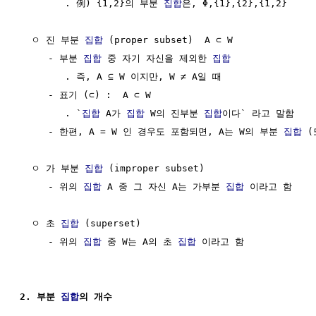
        . 例) {1,2}의 부분 
집합
은, Φ,{1},{2},{1,2}

  ㅇ 진 부분 
집합
 (proper subset)  A ⊂ W

     - 부분 
집합
 중 자기 자신을 제외한 
집합
        . 즉, A ⊆ W 이지만, W ≠ A일 때

     - 표기 (⊂) :  A ⊂ W

        . `
집합
 A가 
집합
 W의 진부분 
집합
이다` 라고 말함

     - 한편, A = W 인 경우도 포함되면, A는 W의 부분 
집합
 
  ㅇ 가 부분 
집합
 (improper subset)

     - 위의 
집합
 A 중 그 자신 A는 가부분 
집합
 이라고 함

  ㅇ 초 
집합
 (superset)

     - 위의 
집합
 중 W는 A의 초 
집합
 이라고 함

2. 부분 
집합
의 개수