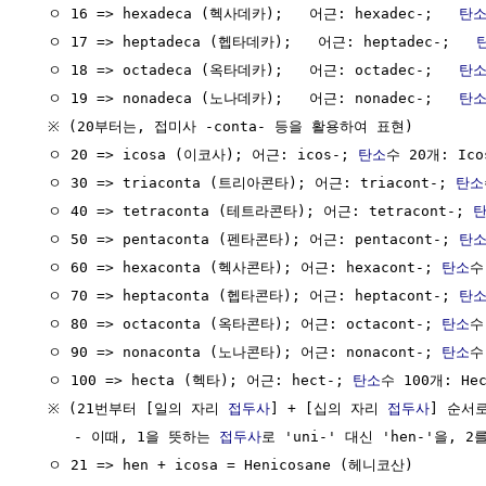
  ㅇ 16 => hexadeca (헥사데카);   어근: hexadec-;   
탄
  ㅇ 17 => heptadeca (헵타데카);   어근: heptadec-;   
  ㅇ 18 => octadeca (옥타데카);   어근: octadec-;   
탄
  ㅇ 19 => nonadeca (노나데카);   어근: nonadec-;   
탄
  ※ (20부터는, 접미사 -conta- 등을 활용하여 표현)

  ㅇ 20 => icosa (이코사); 어근: icos-; 
탄소
수 20개: Ico
  ㅇ 30 => triaconta (트리아콘타); 어근: triacont-; 
탄소
  ㅇ 40 => tetraconta (테트라콘타); 어근: tetracont-; 
  ㅇ 50 => pentaconta (펜타콘타); 어근: pentacont-; 
탄
  ㅇ 60 => hexaconta (헥사콘타); 어근: hexacont-; 
탄소
수
  ㅇ 70 => heptaconta (헵타콘타); 어근: heptacont-; 
탄
  ㅇ 80 => octaconta (옥타콘타); 어근: octacont-; 
탄소
수
  ㅇ 90 => nonaconta (노나콘타); 어근: nonacont-; 
탄소
수
  ㅇ 100 => hecta (헥타); 어근: hect-; 
탄소
수 100개: Hec
  ※ (21번부터 [일의 자리 
접두사
] + [십의 자리 
접두사
] 순서로
     - 이때, 1을 뜻하는 
접두사
로 'uni-' 대신 'hen-'을, 
  ㅇ 21 => hen + icosa = Henicosane (헤니코산)
