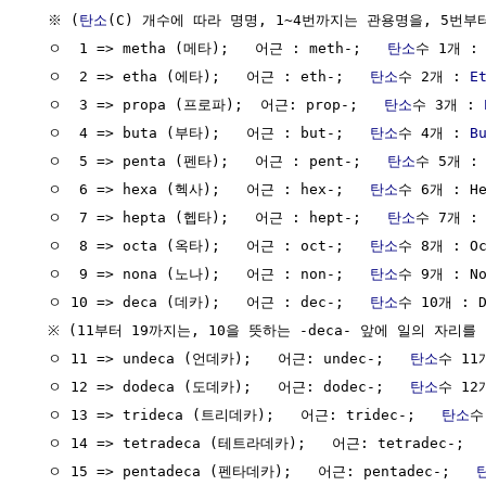
  ※ (
탄소
(C) 개수에 따라 명명, 1~4번까지는 관용명을, 5번부
  ㅇ  1 => metha (메타);   어근 : meth-;   
탄소
수 1개 :
  ㅇ  2 => etha (에타);   어근 : eth-;   
탄소
수 2개 : 
E
  ㅇ  3 => propa (프로파);  어근: prop-;   
탄소
수 3개 : 
  ㅇ  4 => buta (부타);   어근 : but-;   
탄소
수 4개 : 
B
  ㅇ  5 => penta (펜타);   어근 : pent-;   
탄소
수 5개 : 
  ㅇ  6 => hexa (헥사);   어근 : hex-;   
탄소
수 6개 : He
  ㅇ  7 => hepta (헵타);   어근 : hept-;   
탄소
수 7개 : 
  ㅇ  8 => octa (옥타);   어근 : oct-;   
탄소
수 8개 : Oc
  ㅇ  9 => nona (노나);   어근 : non-;   
탄소
수 9개 : No
  ㅇ 10 => deca (데카);   어근 : dec-;   
탄소
수 10개 : D
  ※ (11부터 19까지는, 10을 뜻하는 -deca- 앞에 일의 자리를
  ㅇ 11 => undeca (언데카);   어근: undec-;   
탄소
수 11개
  ㅇ 12 => dodeca (도데카);   어근: dodec-;   
탄소
수 12개
  ㅇ 13 => trideca (트리데카);   어근: tridec-;   
탄소
수
  ㅇ 14 => tetradeca (테트라데카);   어근: tetradec-;  
  ㅇ 15 => pentadeca (펜타데카);   어근: pentadec-;   