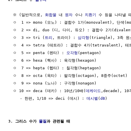
  ※ (일반적으로, 
화합물
 내 
원자
 수나 
치환기
 수 등을 나타낼 때
  ㅇ  1 => mono (모노) : 결합수 1가(monovalent), 단색(mon
  ㅇ  2 => di, duo (디, 다이, 듀오) : 결합수 2가(divalent
  ㅇ  3 => tri (
트리
, 트라이) : 
삼각형
(triangle), 3족 원소
  ㅇ  4 => tetra (테트라) : 결합수 4가(tetravalent), 테
  ㅇ  5 => penta (펜타) : 
오각형
(pentagon)

  ㅇ  6 => hexa (헥사) : 육각형(hexagon)

  ㅇ  7 => hepta (헵타) : 칠각형(heptagon)

  ㅇ  8 => octa (옥타) : 팔각형(octagon), 8중주(octet)

  ㅇ  9 => nona (노나) : 구각형(nonagon)

  ㅇ 10 => deca (데카) : 10년/10배(
데케이드
,decade), 10
     - 한편, 1/10 => deci (데시) : 
데시벨
(
dB
)

3. 그리스 수가 
물질
과 관련될 때                           