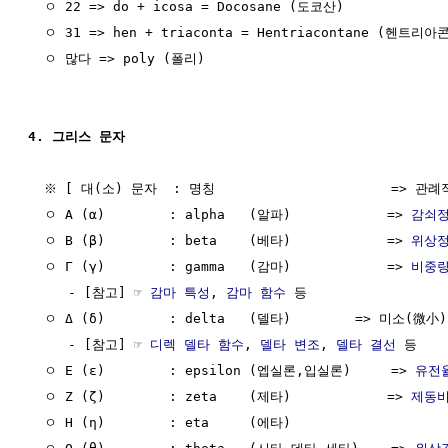
  ㅇ 22 => do + icosa = Docosane (도코산)

  ㅇ 31 => hen + triaconta = Hentriacontane (헨트리아콘
  ㅇ 많다 => poly (폴리)

4. 그리스 문자
  ※ [ 대(소) 문자  : 명칭                      => 관례
  ㅇ Α (α)        : alpha   (알파)            => 
감쇠
  ㅇ Β (β)        : beta    (베타)            => 
위상
  ㅇ Γ (γ)        : gamma   (감마)            => 
비중
     - [참고] ☞ 
감마 특성
, 
감마 함수
 등

  ㅇ Δ (δ)        : delta   (델타)        => 미소(微
     - [참고] ☞ 
디렉 델타 함수
, 
델타 변조
, 
델타 결선
 등

  ㅇ Ε (ε)        : epsilon (엡실론,입실론)     => 
유전
  ㅇ Ζ (ζ)        : zeta    (제타)            => 
제동
  ㅇ Η (η)        : eta     (에타)
