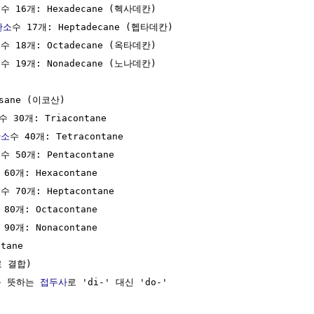
소
수 16개: Hexadecane (헥사데칸)

탄소
수 17개: Heptadecane (헵타데칸)

소
수 18개: Octadecane (옥타데칸)

소
수 19개: Nonadecane (노나데칸)

sane (이코산)

수 30개: Triacontane

탄소
수 40개: Tetracontane

소
수 50개: Pentacontane

 60개: Hexacontane

소
수 70개: Heptacontane

 80개: Octacontane

 90개: Nonacontane

tane

 결합)

2를 뜻하는 
접두사
로 'di-' 대신 'do-'
