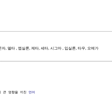
ce 문자, 델타 , 엡실론, 제타, 세타, 시그마 , 입실론, 타우, 오메가
에 큰 영향을 끼친 
언어