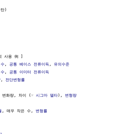
탄)

적 사용 例 ]

정수
, 
공통 베이스 전류이득
, 
유의수준
정수
, 
공통 이미터 전류이득
량
, 
전단변형률
小) 변화량, 차이 (☞ 
시그마 델타
), 
변형량
율
, 매우 작은 수, 
변형률
비