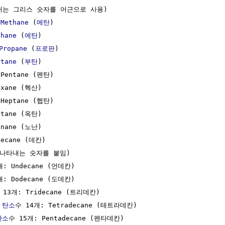
터는 그리스 숫자를 어근으로 사용)

 
Methane
 (
메탄
)

thane
 (
에탄
)

Propane
 (
프로판
) 

utane
 (
부탄
)

Pentane (펜탄)

xane (헥산)

Heptane (헵탄)

tane (옥탄)

nane (노난)

ecane (데칸)

 나타내는 숫자를 붙임)

: Undecane (언데칸)

: Dodecane (도데칸)

 13개: Tridecane (트리데칸)

 
탄소
수 14개: Tetradecane (테트라데칸)

탄소
수 15개: Pentadecane (펜타데칸)
