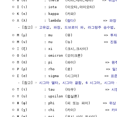
  ㅇ Θ (θ)        : theta   (시타,데타,세타)    => 
위상
  ㅇ Ι (ι)        : iota    (이오타,아이오타)

  ㅇ Κ (κ)        : kappa   (카파)

  ㅇ Λ (λ)        : lambda  (
람다
)             => 
파장
     - [참고] ☞ 
고유값
, 
파장
, 
드브로이 파
, 
라그랑주 승수법
,
  ㅇ Μ (μ)        : mu      (뮤)               => 
투자
  ㅇ Μ (ν)        : nu      (뉴)               => 
진동
  ㅇ Ξ (ξ)        : xi      (크시,크사이)

  ㅇ Ο (ο)        : omicron (오미크론)

  ㅇ Π (π)        : pi      (파이)              => 
원
  ㅇ Ρ (ρ)        : rho     (로)                => 
밀
  ㅇ Σ (σ)        : sigma   (시그마)            => 
표
     - [참고] ☞ 
시그마 델타
, 
시그마 결합
, 
6 시그마
, 
시그마 
  ㅇ Τ (τ)        : tau     (타우)              => 
시
  ㅇ Υ (υ)        : upsilon (윕실론)

  ㅇ Φ (φ)        : phi     (피 또는 파이)      => 
위상
  ㅇ Χ (χ)        : chi     (카이)              => 
카
  ㅇ Ψ (ψ)        : psi     (프시,사이,프사이)
