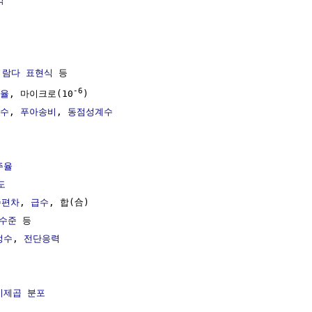
각
 
람다 표현식
 등

-6
율
, 마이크로(10
)

수
, 
푸아송비
, 
동점성계수
주율
도
준편차
, 
급수
, 합(合)

수준
 등

정수
, 
전단응력
이제곱 분포