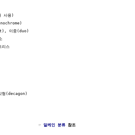
 사용)

ochrome)

), 이중(duo)



트리스

각형(decagon)

               ☞ 
알케인 분류
 참조