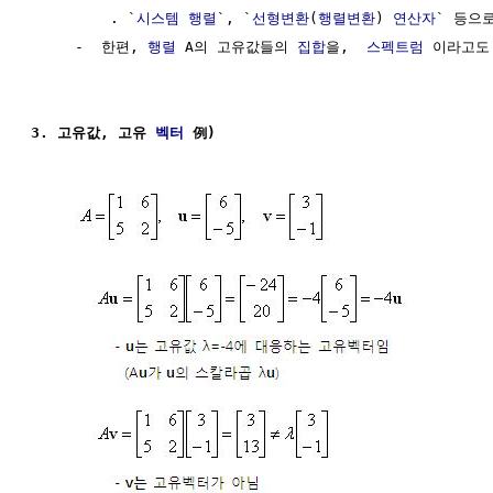
         . `
시스템 행렬
`, `
선형변환
(
행렬변환
) 
연산자
` 등으
     -  한편, 
행렬
 A의 고유값들의 
집합
을,  
스펙트럼
 이라고도 
3. 고유값, 고유 
벡터
 例)