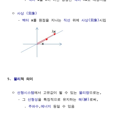
  ㅇ 
사상 (寫像)
     - 
벡터
x
를 원점을 지나는 
직선
 위에 
사상(寫像)
시킴

5. 
물리
적 의미
  ㅇ 
선형시스템
에서 고유값이 될 수 있는 
물리량
으로는, 

     - 그 
선형성
을 특징적으로 유지하는 
해(解)
로써,

        . 
주파수
,
에너지
 등일 수 있음
