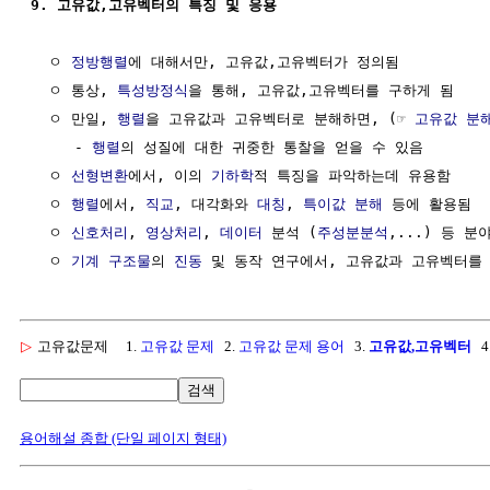
9. 고유값,고유벡터의 특징 및 응용
  ㅇ 
정방행렬
에 대해서만, 고유값,고유벡터가 정의됨

  ㅇ 통상, 
특성방정식
을 통해, 고유값,고유벡터를 구하게 됨  

  ㅇ 만일, 
행렬
을 고유값과 고유벡터로 분해하면, (☞ 
고유값 분
     - 
행렬
의 성질에 대한 귀중한 통찰을 얻을 수 있음

  ㅇ 
선형변환
에서, 이의 
기하학
적 특징을 파악하는데 유용함

  ㅇ 
행렬
에서, 
직교
, 대각화와 
대칭
, 
특이값 분해
 등에 활용됨

  ㅇ 
신호처리
, 
영상처리
, 
데이터
 분석 (
주성분분석
,...) 등 분
  ㅇ 
기계
구조물
의 
진동
▷
고유값문제
1.
고유값 문제
2.
고유값 문제 용어
3.
고유값,고유벡터
4
검색
용어해설 종합 (단일 페이지 형태)