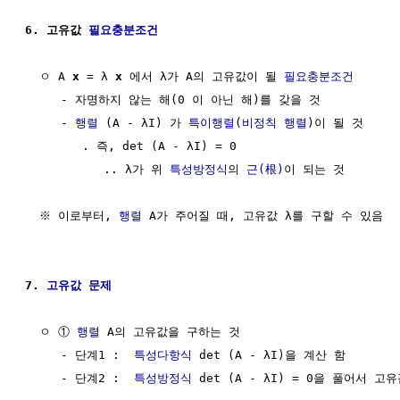
6. 고유값 
필요충분조건
  ㅇ A 
x
 = λ 
x
 에서 λ가 A의 고유값이 될 
필요충분조건
     - 자명하지 않는 해(0 이 아닌 해)를 갖을 것

     - 
행렬
 (A - λI) 가 
특이행렬
(
비정칙 행렬
)이 될 것

        . 즉, det (A - λI) = 0

           .. λ가 위 
특성방정식
의 
근(根)
이 되는 것

  ※ 이로부터, 
행렬
 A가 주어질 때, 고유값 λ를 구할 수 있음

7. 
고유값 문제
  ㅇ ① 
행렬
 A의 고유값을 구하는 것

     - 단계1 :  
특성다항식
 det (A - λI)을 계산 함

     - 단계2 :  
특성방정식
 det (A - λI) = 0을 풀어서 고유