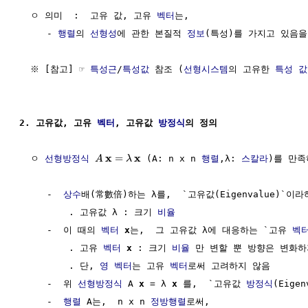
  ㅇ 의미  :  고유 값, 고유 
벡터
는, 

     - 
행렬
의 
선형성
에 관한 본질적 
정보
(특성)를 가지고 있음을
  ※ [참고] ☞ 
특성근
/
특성값
 참조 (
선형시스템
의 고유한 
특성 값
2. 고유값, 고유 
벡터
, 고유값 
방정식
의 정의
x
x
=
  ㅇ 
선형방정식
 (A: n x n 
행렬
,λ: 
스칼라
)를 만족
A
λ
     -  
상수
배(常數倍)하는 λ를,  `고유값(Eigenvalue)`이라하
         . 고유값 λ : 크기 
비율
     -  이 때의 
벡터
x
는,  그 고유값 λ에 대응하는 `고유 
벡
         . 고유 
벡터
x
 : 크기 
비율
 만 변할 뿐 방향은 변화하
         . 단, 
영 벡터
는 고유 
벡터
로써 고려하지 않음

     -  위 
선형방정식
 A 
x
 = λ 
x
 를,  `고유값 
방정식
(Eigen
     -  
행렬
 A는,  n x n 
정방행렬
로써,
