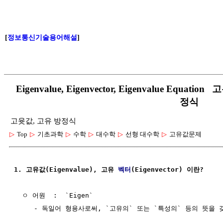
[
정보통신기술용어해설
]
Eigenvalue, Eigenvector, Eigenvalue Equa
정식
고윳값, 고유 방정식
▷
Top
▷
기초과학
▷
수학
▷
대수학
▷
선형 대수학
▷
고유값문제
1. 고유값(Eigenvalue), 고유 
벡터
(Eigenvector) 이란?
  ㅇ 어원  :  `Eigen`

     - 독일어 형용사로써, `고유의` 또는 `특성의` 등의 뜻을 갖