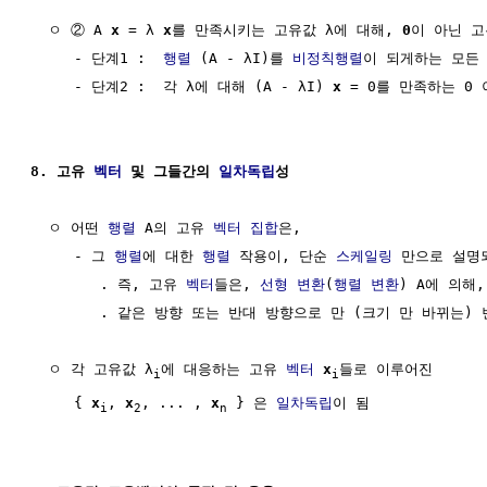
  ㅇ ② A 
x
 = λ 
x
를 만족시키는 고유값 λ에 대해, 
0
이 아닌 고
     - 단계1 :  
행렬
 (A - λI)를 
비정칙행렬
이 되게하는 모든 
     - 단계2 :  각 λ에 대해 (A - λI) 
x
 = 0를 만족하는 0
8. 고유 
벡터
 및 그들간의 
일차독립
성
  ㅇ 어떤 
행렬
 A의 고유 
벡터
집합
은, 

     - 그 
행렬
에 대한 
행렬
 작용이, 단순 
스케일링
 만으로 설명
        . 즉, 고유 
벡터
들은, 
선형 변환
(
행렬 변환
) A에 의해, 
        . 같은 방향 또는 반대 방향으로 만 (크기 만 바뀌는) 
  ㅇ 각 고유값 λ
에 대응하는 고유 
벡터
x
들로 이루어진

i
i
     { 
x
, 
x
, ... , 
x
 } 은 
일차독립
이 됨

i
2
n