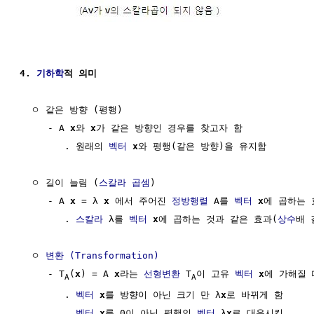
4. 
기하학
적 의미
  ㅇ 같은 방향 (평행)

     - A 
x
와 
x
가 같은 방향인 경우를 찾고자 함

        . 원래의 
벡터
x
와 평행(같은 방향)을 유지함

  ㅇ 길이 늘림 (
스칼라 곱셈
)

     - A 
x
 = λ 
x
 에서 주어진 
정방행렬
 A를 
벡터
x
에 곱하는 효
        . 
스칼라
 λ를 
벡터
x
에 곱하는 것과 같은 효과(
상수
배 
  ㅇ 
변환 (Transformation)
     - T
(
x
) = A 
x
라는 
선형변환
 T
이 고유 
벡터
x
에 가해질 때
A
A
        . 
벡터
x
를 방향이 아닌 크기 만 λ
x
로 바뀌게 함 

        . 
벡터
x
를 0이 아닌 평행인 
벡터
 λ
x
로 대응시킴
