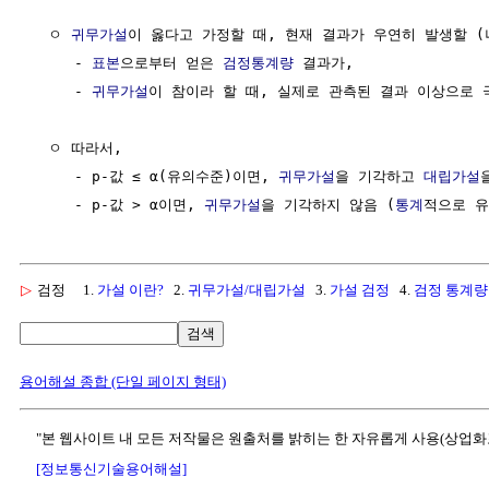
  ㅇ 
귀무가설
이 옳다고 가정할 때, 현재 결과가 우연히 발생할 (
     - 
표본
으로부터 얻은 
검정통계량
 결과가,

     - 
귀무가설
이 참이라 할 때, 실제로 관측된 결과 이상으로 
  ㅇ 따라서, 

     - p-값 ≤ α(유의수준)이면, 
귀무가설
을 기각하고 
대립가설
     - p-값 > α이면, 
귀무가설
을 기각하지 않음 (
통계
▷
검정
1.
가설 이란?
2.
귀무가설/대립가설
3.
가설 검정
4.
검정 통계량
검색
용어해설 종합 (단일 페이지 형태)
"본 웹사이트 내 모든 저작물은 원출처를 밝히는 한 자유롭게 사용(상업화
[정보통신기술용어해설]