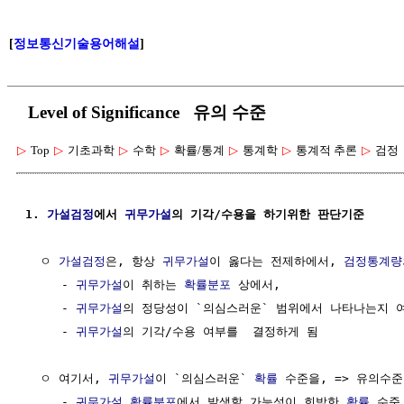
[
정보통신기술용어해설
]
Level of Significance 유의 수준
▷
Top
▷
기초과학
▷
수학
▷
확률/통계
▷
통계학
▷
통계적 추론
▷
검정
1. 
가설검정
에서 
귀무가설
의 기각/수용을 하기위한 판단기준
  ㅇ 
가설검정
은, 항상 
귀무가설
이 옳다는 전제하에서, 
검정통계량
     - 
귀무가설
이 취하는 
확률분포
 상에서, 

     - 
귀무가설
의 정당성이 `의심스러운` 범위에서 나타나는지 여
     - 
귀무가설
의 기각/수용 여부를  결정하게 됨

  ㅇ 여기서, 
귀무가설
이 `의심스러운` 
확률
 수준을, => 유의수준 
     - 
귀무가설
확률분포
에서 발생할 가능성이 희박한 
확률
 수준 