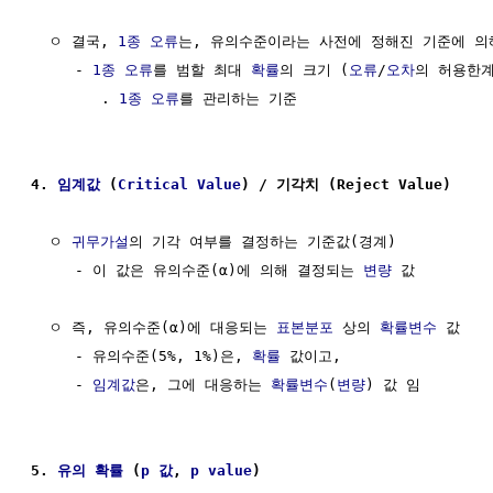
  ㅇ 결국, 
1종 오류
는, 유의수준이라는 사전에 정해진 기준에 의해
     - 
1종 오류
를 범할 최대 
확률
의 크기 (
오류
/
오차
의 허용한계)
        . 
1종 오류
를 관리하는 기준

4. 
임계값
 (
Critical Value
) / 기각치 (Reject Value)
  ㅇ 
귀무가설
의 기각 여부를 결정하는 기준값(경계)           
     - 이 값은 유의수준(α)에 의해 결정되는 
변량
 값

  ㅇ 즉, 유의수준(α)에 대응되는 
표본분포
 상의 
확률변수
 값

     - 유의수준(5%, 1%)은, 
확률
 값이고, 

     - 
임계값
은, 그에 대응하는 
확률변수
(
변량
) 값 임

5. 
유의 확률
 (
p 값
, 
p value
)