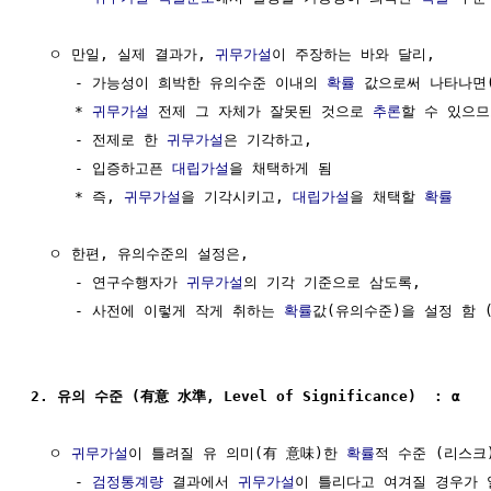
  ㅇ 만일, 실제 결과가, 
귀무가설
이 주장하는 바와 달리, 

     - 가능성이 희박한 유의수준 이내의 
확률
 값으로써 나타나면(
     * 
귀무가설
 전제 그 자체가 잘못된 것으로 
추론
할 수 있으므로
     - 전제로 한 
귀무가설
은 기각하고, 

     - 입증하고픈 
대립가설
을 채택하게 됨

     * 즉, 
귀무가설
을 기각시키고, 
대립가설
을 채택할 
확률
  ㅇ 한편, 유의수준의 설정은,

     - 연구수행자가 
귀무가설
의 기각 기준으로 삼도록,

     - 사전에 이렇게 작게 취하는 
확률
값(유의수준)을 설정 함 (보
2. 유의 수준 (有意 水準, Level of Significance)  : α
  ㅇ 
귀무가설
이 틀려질 유 의미(有 意味)한 
확률
적 수준 (리스크)
     - 
검정통계량
 결과에서 
귀무가설
이 틀리다고 여겨질 경우가 