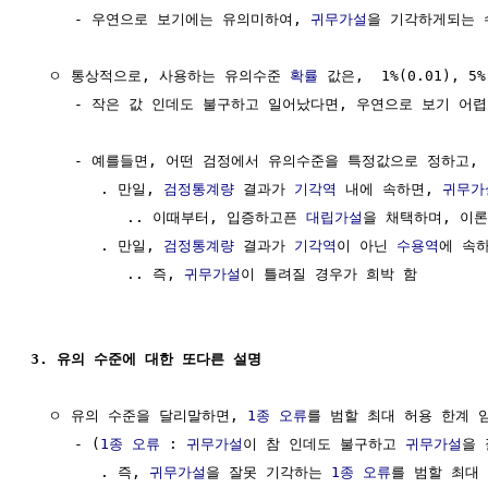
     - 우연으로 보기에는 유의미하여, 
귀무가설
을 기각하게되는 수
  ㅇ 통상적으로, 사용하는 유의수준 
확률
 값은,  1%(0.01), 5%
     - 작은 값 인데도 불구하고 일어났다면, 우연으로 보기 어
     - 예를들면, 어떤 검정에서 유의수준을 특정값으로 정하고,
        . 만일, 
검정통계량
 결과가 
기각역
 내에 속하면, 
귀무가
           .. 이때부터, 입증하고픈 
대립가설
을 채택하며, 이론
        . 만일, 
검정통계량
 결과가 
기각역
이 아닌 
수용역
에 속하
           .. 즉, 
귀무가설
이 틀려질 경우가 희박 함

3. 유의 수준에 대한 또다른 설명
  ㅇ 유의 수준을 달리말하면, 
1종 오류
를 범할 최대 허용 한계 임
     - (
1종 오류
 : 
귀무가설
이 참 인데도 불구하고 
귀무가설
을 
        . 즉, 
귀무가설
을 잘못 기각하는 
1종 오류
를 범할 최대 