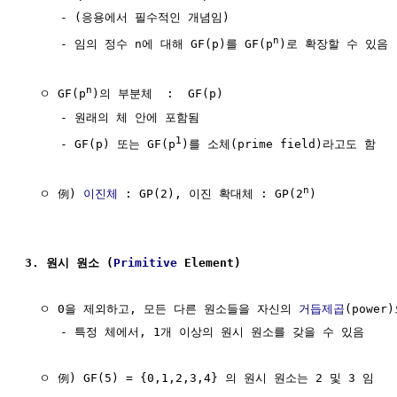
     - (응용에서 필수적인 개념임)

n
     - 임의 정수 n에 대해 GF(p)를 GF(p
)로 확장할 수 있음

n
  ㅇ GF(p
)의 부분체  :  GF(p) 

     - 원래의 체 안에 포함됨

1
     - GF(p) 또는 GF(p
)를 소체(prime field)라고도 함

n
  ㅇ 例) 
이진체
 : GP(2), 이진 확대체 : GP(2
)

3. 원시 원소 (
Primitive
 Element)
  ㅇ 0을 제외하고, 모든 다른 원소들을 자신의 
거듭제곱
(powe
     - 특정 체에서, 1개 이상의 원시 원소를 갖을 수 있음

  ㅇ 例) GF(5) = {0,1,2,3,4} 의 원시 원소는 2 및 3 임
