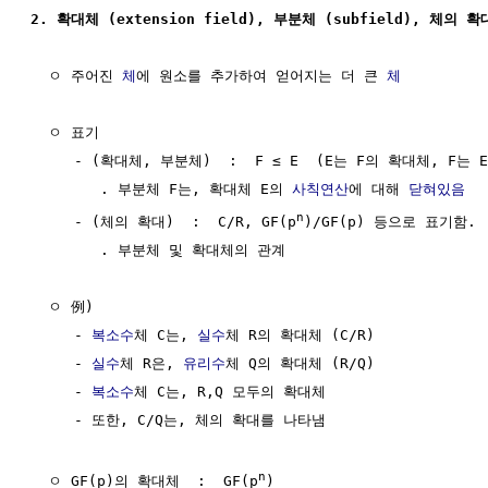
2. 확대체 (extension field), 부분체 (subfield), 체의 확대
  ㅇ 주어진 
체
에 원소를 추가하여 얻어지는 더 큰 
체
  ㅇ 표기  

     - (확대체, 부분체)  :  F ≤ E  (E는 F의 확대체, F는 
        . 부분체 F는, 확대체 E의 
사칙연산
에 대해 
닫혀있음
n
     - (체의 확대)  :  C/R, GF(p
)/GF(p) 등으로 표기함.

        . 부분체 및 확대체의 관계

  ㅇ 例) 

     - 
복소수
체 C는, 
실수
체 R의 확대체 (C/R)

     - 
실수
체 R은, 
유리수
체 Q의 확대체 (R/Q)

     - 
복소수
체 C는, R,Q 모두의 확대체

     - 또한, C/Q는, 체의 확대를 나타냄

n
  ㅇ GF(p)의 확대체  :  GF(p
)
