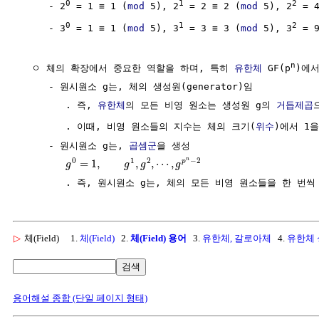
0
1
2
     - 2
 = 1 ≡ 1 (
mod
 5), 2
 = 2 ≡ 2 (
mod
 5), 2
 = 
0
1
2
     - 3
 = 1 ≡ 1 (
mod
 5), 3
 = 3 ≡ 3 (
mod
 5), 3
 = 
n
  ㅇ 체의 확장에서 중요한 역할을 하며, 특히 
유한체
 GF(p
)에서
     - 원시원소 g는, 체의 생성원(generator)임

        . 즉, 
유한체
의 모든 비영 원소는 생성원 g의 
거듭제곱
        . 이때, 비영 원소들의 지수는 체의 크기(
위수
)에서 1을
     - 원시원소 g는, 
곱셈군
을 생성

n
0
1
2
−
2
=
1
,
,
,
⋯
,
p
g
g
g
g
▷
체(Field)
1.
체(Field)
2.
체(Field) 용어
3.
유한체, 갈로아체
4.
유한체
검색
용어해설 종합 (단일 페이지 형태)