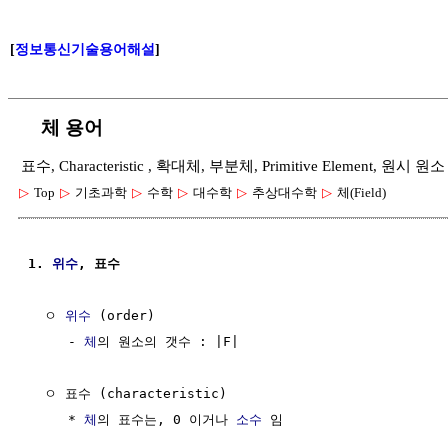
[
정보통신기술용어해설
]
체 용어
표수, Characteristic , 확대체, 부분체, Primitive Element, 원시 원소
▷
Top
▷
기초과학
▷
수학
▷
대수학
▷
추상대수학
▷
체(Field)
1. 
위수
, 표수
  ㅇ 
위수
 (order)

     - 
체
의 원소의 갯수 : |F|

  ㅇ 표수 (characteristic)

     * 
체
의 표수는, 0 이거나 
소수
 임
