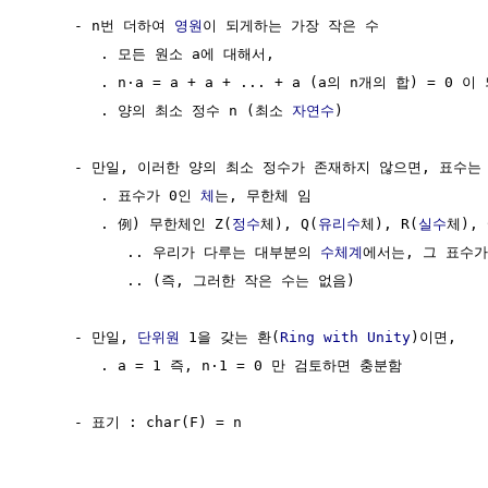
     - n번 더하여 
영원
이 되게하는 가장 작은 수

        . 모든 원소 a에 대해서,

        . n·a = a + a + ... + a (a의 n개의 합) = 0 이
        . 양의 최소 정수 n (최소 
자연수
)

     - 만일, 이러한 양의 최소 정수가 존재하지 않으면, 표수는 0
        . 표수가 0인 
체
는, 무한체 임

        . 例) 무한체인 Z(
정수
체), Q(
유리수
체), R(
실수
체), 
           .. 우리가 다루는 대부분의 
수체계
에서는, 그 표수가 
           .. (즉, 그러한 작은 수는 없음)

     - 만일, 
단위원
 1을 갖는 환(
Ring with Unity
)이면,

        . a = 1 즉, n·1 = 0 만 검토하면 충분함

     - 표기 : char(F) = n
