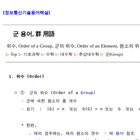
[
정보통신기술용어해설
]
군 용어, 群 用語
위수, Order of a Group, 군의 위수, Order of an Element, 원
▷
Top
▷
기초과학
▷
수학
▷
대수학
▷
추상대수학
▷
군(Group)
1. 위수 (Order)
  ㅇ ①  
군
의 위수 (Order of a 
Group
)

     - 
군
에 속한 원소의 총 개수

     - 표기  :  |G| = n  또는  O(G) = n 또는  G  또는  or
     * 한편,

        . 
체
의 경우에는, 
체
의 원소의 갯수  ☞ 
체 용어
 참조
