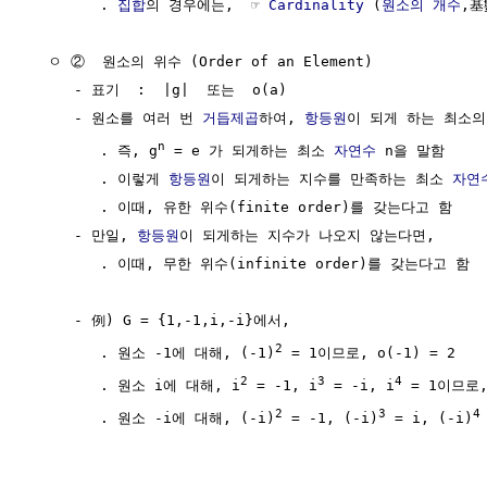
        . 
집합
의 경우에는,  ☞ 
Cardinality
 (
원소의 개수
,基
  ㅇ ②  원소의 위수 (Order of an Element) 

     - 표기  :  |g|  또는  o(a)

     - 원소를 여러 번 
거듭제곱
하여, 
항등원
이 되게 하는 최소의
n
        . 즉, g
 = e 가 되게하는 최소 
자연수
 n을 말함

        . 이렇게 
항등원
이 되게하는 지수를 만족하는 최소 
자연
        . 이때, 유한 위수(finite order)를 갖는다고 함

     - 만일, 
항등원
이 되게하는 지수가 나오지 않는다면, 

        . 이때, 무한 위수(infinite order)를 갖는다고 함

     - 例) G = {1,-1,i,-i}에서,

2
        . 원소 -1에 대해, (-1)
 = 1이므로, o(-1) = 2

2
3
4
        . 원소 i에 대해, i
 = -1, i
 = -i, i
 = 1이므로, 
2
3
4
        . 원소 -i에 대해, (-i)
 = -1, (-i)
 = i, (-i)