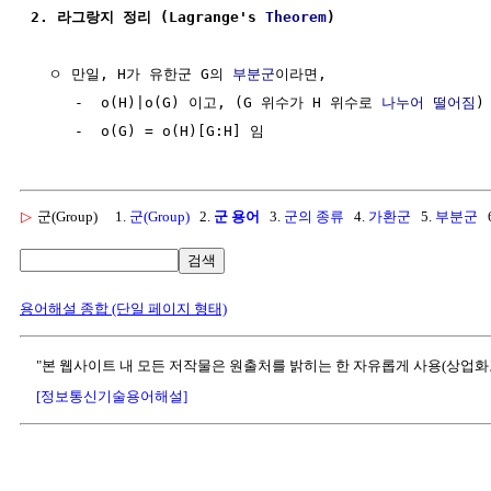
2. 라그랑지 정리 (Lagrange's 
Theorem
)
  ㅇ 만일, H가 유한군 G의 
부분군
이라면,

     -  o(H)|o(G) 이고, (G 위수가 H 위수로 
나누어 떨어짐
) 
▷
군(Group)
1.
군(Group)
2.
군 용어
3.
군의 종류
4.
가환군
5.
부분군
6
검색
용어해설 종합 (단일 페이지 형태)
"본 웹사이트 내 모든 저작물은 원출처를 밝히는 한 자유롭게 사용(상업화
[정보통신기술용어해설]