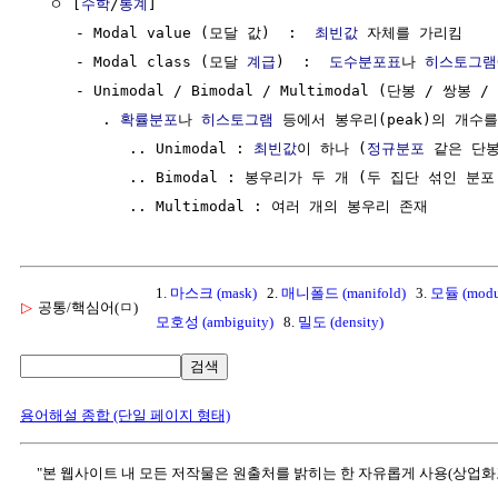
  ㅇ [
수학
/
통계
]

     - Modal value (모달 값)  :  
최빈값
 자체를 가리킴

     - Modal class (모달 
계급
)  :  
도수분포표
나 
히스토그램
     - Unimodal / Bimodal / Multimodal (단봉 / 쌍봉 /
        . 
확률분포
나 
히스토그램
 등에서 봉우리(peak)의 개수를
           .. Unimodal : 
최빈값
이 하나 (
정규분포
 같은 단봉
           .. Bimodal : 봉우리가 두 개 (두 집단 섞인 분포 
1.
마스크 (mask)
2.
매니폴드 (manifold)
3.
모듈 (modu
▷
공통/핵심어(ㅁ)
모호성 (ambiguity)
8.
밀도 (density)
검색
용어해설 종합 (단일 페이지 형태)
"본 웹사이트 내 모든 저작물은 원출처를 밝히는 한 자유롭게 사용(상업화