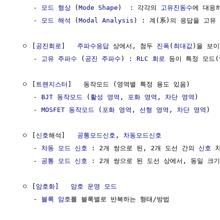
     - 
모드 형상
 (
Mode Shape
)  : 각각의 
고유진동수
에 대응
     - 
모드 해석
 (
Modal Analysis
) : 계(系)의 응답을 고유 
  ㅇ [
공진회로
]   
주파수응답
 상에서, 첨두 
진폭
(
최대값
)을 보이
     - 
고유 주파수
 (
공진 주파수
) : 
RLC 회로
 등이 특정 모드(
  ㅇ [
트랜지스터
]   동작모드 (영역별 특정 용도 있음)

     - 
BJT 동작모드
 (
활성 영역
, 
포화 영역
, 
차단 영역
)

     - 
MOSFET 동작모드
 (
포화 영역
, 
선형 영역
, 
차단 영역
)

  ㅇ [
신호
해석]   
공통모드신호
, 
차동모드신호
     - 
차동 모드 신호
 : 2개 쌍으로 된, 2개 도선 간의 
신호
 
     - 
공통 모드 신호
 : 2개 쌍으로 된 도선 상에서, 동일 크기
  ㅇ [
암호화
]   
암호 운영 모드
     - 
블록 암호
를 블록별로 반복하는 형태/방법
