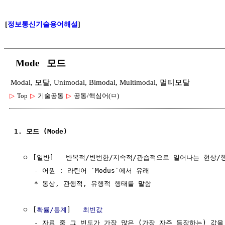
[
정보통신기술용어해설
]
Mode 모드
Modal, 모달, Unimodal, Bimodal, Multimodal, 멀티모달
▷
Top
▷
기술공통
▷
공통/핵심어(ㅁ)
1. 모드 (Mode)
  ㅇ [일반]   반복적/빈번한/지속적/관습적으로 일어나는 현상/행
     - 어원 : 라틴어 `Modus`에서 유래

     * 통상, 관행적, 유행적 행태를 말함

  ㅇ [
확률/통계
]   
최빈값
     - 자료 중 그 빈도가 가장 많은 (가장 자주 등장하는) 값