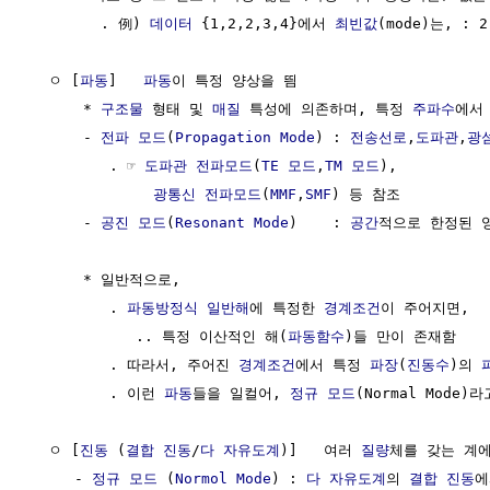
        . 例) 
데이터
 {1,2,2,3,4}에서 
최빈값
(mode)는, : 2

  ㅇ [
파동
]   
파동
이 특정 양상을 띔

      * 
구조물
 형태 및 
매질
 특성에 의존하며, 특정 
주파수
에서
      - 
전파 모드
(
Propagation Mode
) : 
전송선로
,
도파관
,
광
         . ☞ 
도파관 전파모드
(
TE 모드
,
TM 모드
), 

광통신 전파모드
(
MMF
,
SMF
) 등 참조

      - 
공진 모드
(
Resonant Mode
)    : 
공간
적으로 한정된 
      * 일반적으로, 

         . 
파동방정식 일반해
에 특정한 
경계조건
이 주어지면,

            .. 특정 이산적인 해(
파동함수
)들 만이 존재함

         . 따라서, 주어진 
경계조건
에서 특정 
파장
(
진동수
)의 
         . 이런 
파동
들을 일컬어, 
정규 모드
(Normal Mode)라
  ㅇ [
진동
 (
결합 진동
/
다 자유도계
)]   여러 
질량
체를 갖는 계
     - 
정규 모드
 (
Normol Mode
) : 
다 자유도계
의 
결합 진동
에