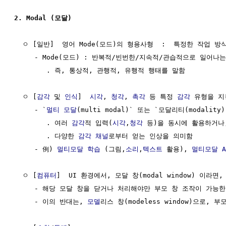
2. Modal (모달)
  ㅇ [일반]  영어 Mode(모드)의 형용사형  :  특정한 작업 방
     - Mode(모드) : 반복적/빈번한/지속적/관습적으로 일어나
        . 즉, 통상적, 관행적, 유행적 행태를 말함

  ㅇ [
감각
 및 
인식
]  
시각
, 
청각
, 
촉각
 등 특정 
감각
 유형을 지
     - `
멀티 모달
(multi modal)` 또는 `모달리티(modality)
        . 여러 
감각
적 입력(
시각
,
청각
 등)을 동시에 활용하거나,
        . 다양한 
감각
채널
로부터 얻는 인상을 의미함

     - 例) 
멀티모달
학습
 (그림,
소리
,
텍스트
 활용), 
멀티모달
A
  ㅇ [
컴퓨터
]  UI 환경에서, 모달 창(modal window) 이라
     - 해당 모달 창을 닫거나 처리해야만 부모 창 조작이 가능한
     - 이의 반대는, 
모델
리스 창(modeless window)으로,