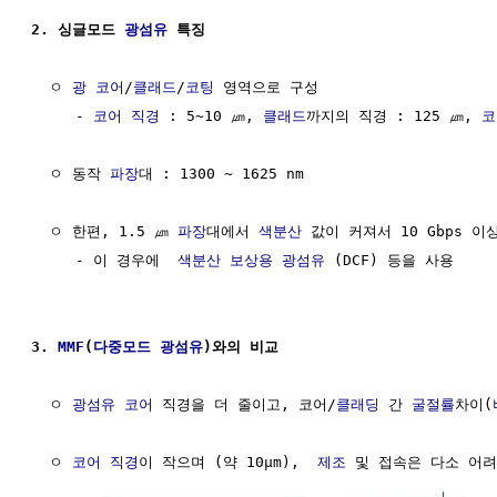
2. 싱글모드 
광섬유
 특징
  ㅇ 
광 코어
/
클래드
/
코팅
 영역으로 구성

     - 
코어 직경
 : 5~10 ㎛, 
클래드
까지의 직경 : 125 ㎛, 
코
  ㅇ 동작 
파장
대 : 1300 ~ 1625 nm

  ㅇ 한편, 1.5 ㎛ 
파장
대에서 
색분산
 값이 커져서 10 Gbps 이
     - 이 경우에  
색분산 보상용 광섬유
 (DCF) 등을 사용

3. 
MMF
(
다중모드 광섬유
)와의 비교
  ㅇ 
광섬유 코어
 직경을 더 줄이고, 코어/
클래딩
 간 
굴절률
차이(
  ㅇ 
코어 직경
이 작으며 (약 10μm),  
제조
 및 접속은 다소 어려