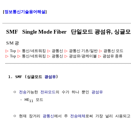
[
정보통신기술용어해설
]
SMF Single Mode Fiber 단일모드 광섬유, 싱
S/M 광
▷
Top
▷
통신/네트워킹
▷
광통신
▷
광통신 기초/일반
▷
광통신 모드
▷
Top
▷
통신/네트워킹
▷
광통신
▷
광섬유/광케이블
▷
광섬유 종류
1. SMF (싱글모드 
광섬유
)
  ㅇ 
전송
가능한 
전파모드
의 수가 하나 뿐인 
광섬유
     - HE
 모드

11
  ㅇ 현재 장거리 
광통신
에서 주 
전송매체
로써 가장 널리 사용되고 