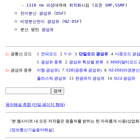
     - 
1310 nm
파장
대역에 
최적화
시킴 (
표준 SMF
,
SSMF
)

  ㅇ 
천이분산 광섬유
 (
DSF
)

  ㅇ 
비영분산천이 광섬유
 (
NZ-DSF
)

  ㅇ 분산 평탄 
광섬유
▷
광통신 모드
1.
전파모드
2.
V 수
3.
단일모드 광섬유
4.
다중모드 광
1.
광섬유 종류
2.
광섬유 특성별 분류
3.
MMF(멀티모드 
▷
광섬유 종류
이형 광섬유)
7.
EDF(광증폭 광섬유)
8.
NZ-DSF(비영분
플라스틱 광섬유
13.
편광유지 광섬유
14.
SI,GI 광섬유
검색
용어해설 종합 (단일 페이지 형태)
"본 웹사이트 내 모든 저작물은 원출처를 밝히는 한 자유롭게 사용(상업화
[정보통신기술용어해설]