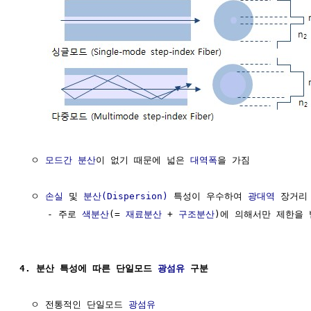
  ㅇ 
모드간 분산
이 없기 때문에 넓은 
대역폭
을 가짐

  ㅇ 
손실
 및 
분산(Dispersion)
 특성이 우수하여 
광대역
 장거리
     - 주로 
색분산
(= 
재료분산
 + 
구조분산
)에 의해서만 제한을 
4. 분산 특성에 따른 단일모드 
광섬유
 구분
  ㅇ 전통적인 단일모드 
광섬유