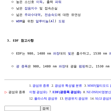
  ㅇ 높은 소신호 
이득
, 출력 
파워
  ㅇ 낮은 
잡음지수
 및 접속손실

  ㅇ 넓은 
주파수대역
, 
전송속도
에 대한 유연성

  ㅇ 
WDM
을 위한 
알루미늄
(
Al
) 
도핑
3. EDF 참고사항
  ㅇ EDF는 980, 1480 nm 
파장
대의 
빛
은 흡수하고, 1530 nm 
  ㅇ 
광 증폭
은 980, 1480 nm 
파장
대 광을 
펌핑
하고, 1530 nm
1.
광섬유 종류
2.
광섬유 특성별 분류
3.
MMF(멀티모드 
▷
광섬유 종류
이형 광섬유)
7.
EDF(광증폭 광섬유)
8.
NZ-DSF(비영분
12.
플라스틱 광섬유
13.
편광유지 광섬유
14.
SI,GI 광섬
검색