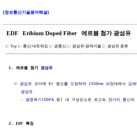
[
정보통신기술용어해설
]
EDF Eribium Doped Fiber 에르븀 첨가 광섬유
▷
Top
▷
통신/네트워킹
▷
광통신
▷
광섬유/광케이블
▷
광섬유 종류
1. 에르븀 첨가 
광섬유
  ㅇ 
광섬유 코어
에 Er 원소를 
도핑
하여 
1550nm
파장
대에서 
감쇄
광섬유
     - 
광증폭기
(
EDFA
 등) 내 구성요소로 초고속 
장거리 통신
의
2. EDF 특징