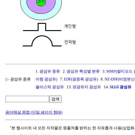
1.
광섬유 종류
2.
광섬유 특성별 분류
3.
MMF(멀티모드 
▷
광섬유 종류
이형 광섬유)
7.
EDF(광증폭 광섬유)
8.
NZ-DSF(비영분
플라스틱 광섬유
13.
편광유지 광섬유
14.
SI,GI 광섬유
검색
용어해설 종합 (단일 페이지 형태)
"본 웹사이트 내 모든 저작물은 원출처를 밝히는 한 자유롭게 사용(상업화