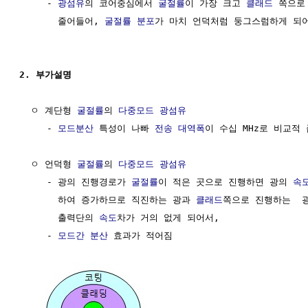
     - 
광섬유
의 코어중심에서 
굴절률
이 가장 크고 
클래드
 쪽으로
       줄어들어, 
굴절률 분포
가 마치 언덕처럼 둥그스럼하게 되어
2. 부가설명
  ㅇ 계단형 
굴절률
의 
다중모드 광섬유
     - 
모드분산
 특성이 나빠 
전송
대역폭
이 수십 MHz로 비교적 
  ㅇ 언덕형 
굴절률
의 
다중모드 광섬유
     - 광의 진행경로가 
굴절률
이 적은 곳으로 진행하면 광의 
속
       하여 증가하므로 직진하는 광과 
클래드
쪽으로 진행하는  
       출력단의 
속도
차가 거의 없게 되어서,

     - 
모드간 분산
 효과가 적어짐
