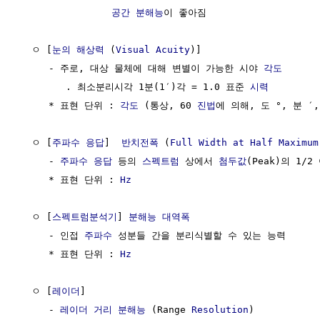
공간 분해능
이 좋아짐

  ㅇ [
눈의 해상력
 (
Visual Acuity
)]

     - 주로, 대상 물체에 대해 변별이 가능한 시야 
각도
        . 최소분리시각 1분(1′)각 = 1.0 표준 
시력
     * 표현 단위 : 
각도
 (통상, 60 
진법
에 의해, 도 °, 분 ′, 
  ㅇ [
주파수 응답
]  
반치전폭
 (
Full Width at Half Maximum
     - 
주파수 응답
 등의 
스펙트럼
 상에서 
첨두값
(Peak)의 1/
     * 표현 단위 : 
Hz
  ㅇ [
스펙트럼분석기
] 
분해능 대역폭
     - 인접 
주파수
 성분들 간을 분리식별할 수 있는 능력

     * 표현 단위 : 
Hz
  ㅇ [
레이더
] 

     - 
레이더 거리 분해능
 (Range 
Resolution
)
