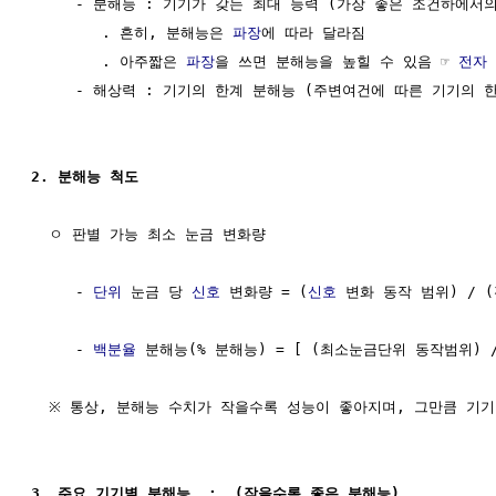
     - 분해능 : 기기가 갖는 최대 능력 (가장 좋은 조건하에서의
        . 흔히, 분해능은 
파장
에 따라 달라짐

        . 아주짧은 
파장
을 쓰면 분해능을 높힐 수 있음 ☞ 
전자
     - 해상력 : 기기의 한계 분해능 (주변여건에 따른 기기의 한
2. 분해능 척도
  ㅇ 판별 가능 최소 눈금 변화량

     - 
단위
 눈금 당 
신호
 변화량 = (
신호
 변화 동작 범위) / (
     - 
백분율
 분해능(% 분해능) = [ (최소눈금단위 동작범위) / (
  ※ 통상, 분해능 수치가 작을수록 성능이 좋아지며, 그만큼 기기
3. 주요 기기별 분해능  :  (작을수록 좋은 분해능)