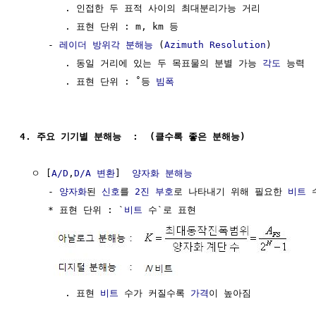
        . 인접한 두 표적 사이의 최대분리가능 거리

        . 표현 단위 : m, km 등

     - 
레이더
방위각 분해능
 (
Azimuth
Resolution
)

        . 동일 거리에 있는 두 목표물의 분별 가능 
각도
 능력

        . 표현 단위 : ˚등 
빔폭
4. 주요 기기별 분해능  :  (클수록 좋은 분해능)
  ㅇ [
A/D
,
D/A 변환
]  
양자화 분해능
     - 
양자화
된 
신호
를 
2진 부호
로 나타내기 위해 필요한 
비트
 수
     * 표현 단위 : `
비트
 수`로 표현 

        . 표현 
비트
 수가 커질수록 
가격
이 높아짐
