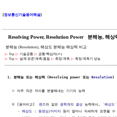
[
정보통신기술용어해설
]
Resolving Power, Resolution Power 분해능, 해
분해능 (Resolution), 해상도 분해능 해상력 비교
▷
Top
▷
기술공통
▷
공통/핵심어(ㅂ)
▷
Top
▷
설계/표준/계측/품질
▷
측정/계측
▷
측정/계측기 성능
1. 분해능 또는 해상력 (Resolving power 또는 
Resolution
)
  ㅇ 아주 작은 차이를 분별해내는 기기의 능력

  ※ [용어비교]  
렌즈
와 같은 
광학계
의 
결상
 능력에서, `
해상도
     - 
해상도
 : 
동영상
/
이미지
 등이 얼마나 자세하게 표현될 수 