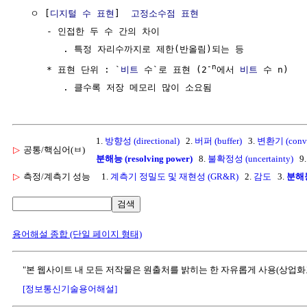
  ㅇ [
디지털
수 표현
]  
고정소수점 표현
     - 인접한 두 수 간의 차이 

        . 특정 자리수까지로 제한(반올림)되는 등

-n
     * 표현 단위 : `
비트
 수`로 표현 (2
에서 
비트
 수 n)

1.
방향성 (directional)
2.
버퍼 (buffer)
3.
변환기 (conve
▷
공통/핵심어(ㅂ)
분해능 (resolving power)
8.
불확정성 (uncertainty)
9
▷
측정/계측기 성능
1.
계측기 정밀도 및 재현성 (GR&R)
2.
감도
3.
분해
검색
용어해설 종합 (단일 페이지 형태)
"본 웹사이트 내 모든 저작물은 원출처를 밝히는 한 자유롭게 사용(상업화
[정보통신기술용어해설]