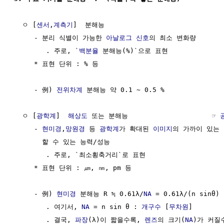
  ㅇ [
센서
,
계측기
]  분해능

     - 분리 식별이 가능한 
아날로그 신호
의 최소 변화량 

        . 주로, `
백분율
 분해능(%)`으로 표현

     * 표현 단위 : % 등

     - 例) 
전위차계
 분해능 약 0.1 ~ 0.5 %

  ㅇ [
광학계
]  
해상도
 또는 분해능                     ☞ 
     - 
현미경
,
망원경
 등 
광학계
가 확대된 
이미지
의 가까이 있는 
       할 수 있는 능력/성능 

        . 주로, `최소횡축거리`로 표현

     * 표현 단위 : ㎛, ㎚, pm 등

     - 例) 
현미경
 분해능 R ≒ 0.61λ/
NA
 = 0.61λ/(n sinθ)

        . 여기서, 
NA
 = n sin θ : 
개구수
 [
무차원
]

        . 결국, 
파장
(λ)이 짧을수록, 
렌즈
의 크기(
NA
)가 커질