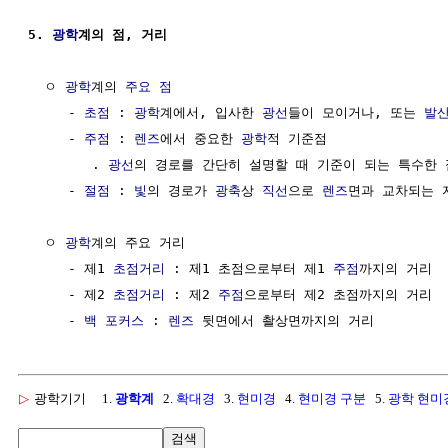
5. 
광학
계의 점, 거리
  ㅇ 
광학
계의 
주요 점
     - 
초점
 : 
광학
계에서, 입사한 
광선
들이 모이거나, 또는 
발
     - 
주점
 : 
렌즈
에서 중요한 
광학
적 기준점

        . 
광선
의 경로를 간단히 설명할 때 기준이 되는 특수한 점
     - 
절점
 : 
빛
의 경로가 
광축
상 
직선
으로 
렌즈
면과 교차되는 지
  ㅇ 
광학
계의 주요 거리

     - 제1 
초점거리
 : 제1 초점으로부터 제1 
주점
까지의 거리

     - 제2 
초점거리
 : 제2 
주점
으로부터 제2 초점까지의 거리

     - 
백 포커스
 : 
렌즈
▷
광학기기
1.
광학계
2.
확대경
3.
현미경
4.
현미경 구분
5.
광학 현미
검색