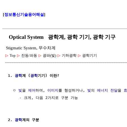
[
정보통신기술용어해설
]
Optical System 광학계, 광학 기기, 광학 기구
Stigmatic System, 무수차계
▷
Top
▷
진동/파동
▷
광파(빛)
▷
기하광학
▷
광학기기
1. 
광학
계 (
광학
기기) 이란?
  ㅇ 
빛
을 
제어
하여, 
이미지
를 형성하거나, 
빛
의 
에너지 전달
을 
     - 크게, 다음 2가지로 구분 가능

2. 
광학
계의 구분