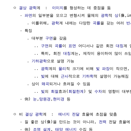
  ㅇ 
결상
광학
계  :  
이미지
를 형성하는 데 중점을 둠

     - 
파면
의 일부분을 모으고 변형시켜 물체의 
광학
적 
상
(像,i
        . 이를위해, 
광학
계 내에는 다양한 
곡률
을 갖는 여러 
반
     - 특징

        . 대부분 
구면
을 갖음 

           .. 
구면
의 
곡률
이 
표면
 어디서나 같은 회전 
대칭
계 임
           .. 특히, 회전 
대칭
계는, 제작이 용이하여 많이 쓰임
        . 
기하광학
으로 설명 가능

           .. 
광학
계의 
물리
적 크기에 비해 
빛
파장
이 작으면,
           .. 
빛
에 대해 
근사
적으로 
기하학
적 설명이 가능해짐 

        . 상이 
왜곡
되거나 흐려질 수 있음

           .. 
빛
의 
회절
효과(
회절한계
) 및 
수차
의 영향이 대부분
     - 例) 
눈
,
망원경
,
현미경
 등

  ㅇ 비 
결상
광학
계  :  
에너지 전달
 효율에 초점을 맞춤

     - 질 좋은 상(像)을 만드는 것이 아니라, 
전력
 전달 효율에
     - 例) 
조명
설계
, 
태양
에너지
 수집 등
