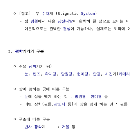
  ㅇ [참고]  무 
수차
계 (Stigmatic 
System
)

     - 점 
광원
에서 나온 
광선다발
이 완벽히 한 점으로 모이는 이
     - 이론적으로는 완벽한 
결상
이 가능하나, 실제로는 제작에 어
3. 
광학
기기의 구분
  ㅇ 주요 
광학
기기 例)

     - 
눈
, 
렌즈
, 
확대경
, 
망원경
, 
현미경
, 
안경
, 
사진
기(
카메라
  ㅇ 상이 맺히는 곳에 따른 구분

     - 
눈
에 상을 맺게 하는 것 : 
망원경
, 
현미경
 등

     - 어떤 장치(필름,
광센서
 등)에 상을 맺게 하는 것 : 필름 
  ㅇ 구조에 따른 구분

     - 
반사
광학
계     : 
거울
 등
