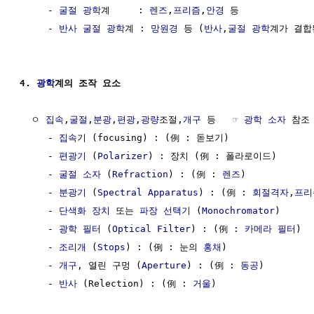
     - 
굴절
광학
계     : 
렌즈
,
프리즘
,
안경
 등

     - 
반사
굴절
광학
계 : 
망원경
 등 (
반사
,
굴절
광학
계가 결합
4. 
광학
계의 조작 요소
  ㅇ 
집속
,
굴절
,
분광
,
편광
,
광량
조절,
개구
 등   ☞ 
광학 소자
 참조

     - 
집속
기 (focusing) : (例 : 돋보기)

     - 
편광기
 (
Polarizer
) : 장치 (例 : 폴라로이드)

     - 
굴절
소자
 (
Refraction
) : (例 : 
렌즈
)

     - 
분광기
 (
Spectral Apparatus
) : (例 : 
회절격자
,
프리
     - 
단색화 장치
 또는 
파장 선택기
 (
Monochromator
)

     - 
광학 필터
 (
Optical Filter
) : (例 : 
카메라 필터
)

     - 
조리개
 (
Stops
) : (例 : 눈의 
홍채
)

     - 
개구
, 열린 구멍 (
Aperture
) : (例 : 
동공
)

     - 
반사
 (Relection) : (例 : 
거울
)
