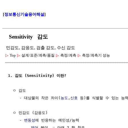
[
정보통신기술용어해설
]
Sensitivity 감도
민감도, 감응도, 검출 감도, 수신 감도
▷
Top
▷
설계/표준/계측/품질
▷
측정/계측
▷
측정/계측기 성능
1. 감도 (Sensitivity) 이란?
  ㅇ 감도

     - 대상물의 작은 차이(
농도
,
신호
 등)를 식별할 수 있는 능력
  ㅇ 민감도 (감응도)

     - 
변동성
에 반응하는 예민성/능력

        . 
제어
 분야  ☞ 아래 2.항 참조
