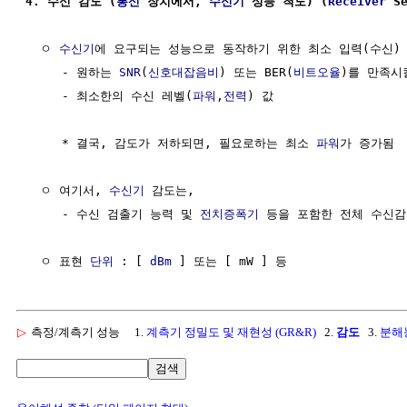
4. 수신 감도 (
통신
 장치에서, 
수신기
 성능 척도) (
Receiver
 S
  ㅇ 
수신기
에 요구되는 성능으로 동작하기 위한 최소 입력(수신)
     - 원하는 
SNR
(
신호대잡음비
) 또는 BER(
비트오율
)를 만족시킬
     - 최소한의 수신 레벨(
파워
,
전력
) 값

     * 결국, 감도가 저하되면, 필요로하는 최소 
파워
가 증가됨

  ㅇ 여기서, 
수신기
 감도는,

     - 수신 검출기 능력 및 
전치증폭기
 등을 포함한 전체 수신감
  ㅇ 표현 
단위
 : [ 
dBm
▷
측정/계측기 성능
1.
계측기 정밀도 및 재현성 (GR&R)
2.
감도
3.
분해
검색