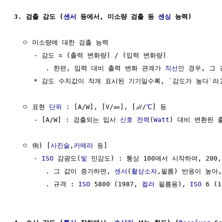
3. 검출 감도 (
센서
 등에서, 미소량 검출 등 
센싱
 능력)
  ㅇ 미소량에 대한 검출 능력

     - 감도 = (출력 변화량) / (입력 변화량)

        . 한편, 입력 대비 출력 변화 관계가 
직선
인 경우, 그 경
     * 감도 수치값이 작게 표시된 기기일수록, `감도가 높다`라
  ㅇ 표현 
단위
 : [A/W], [V/㎜], [㎶/
℃
] 등

     - [A/W] : 검출되는 입사 
신호 전력
(
Watt
) 대비 변환된 
  ㅇ 例) [
사진술
,
카메라
 등]

     - 
ISO
 감광도(
빛
 민감도) : 통상 100에서 시작하여, 200,
        . 그 값이 증가하면, 
센서
(
촬상소자
,필름) 반응이 높아,
        . 규격 : 
ISO
 5800 (1987, 
컬러
 필름용), 
ISO
 6 (1