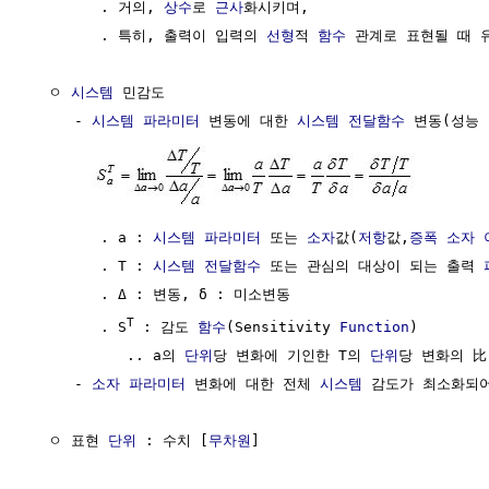
        . 거의, 
상수
로 
근사
화시키며, 

        . 특히, 출력이 입력의 
선형
적 
함수
 관계로 표현될 때 유
  ㅇ 
시스템
 민감도

     - 
시스템
파라미터
 변동에 대한 
시스템 전달함수
 변동(성능 
        . a : 
시스템
파라미터
 또는 
소자
값(
저항
값,
증폭
소자
        . T : 
시스템 전달함수
 또는 관심의 대상이 되는 출력 
        . Δ : 변동, δ : 미소변동

T
        . S
 : 감도 
함수
(Sensitivity 
Function
)

           .. a의 
단위
당 변화에 기인한 T의 
단위
당 변화의 比

     - 
소자
파라미터
 변화에 대한 전체 
시스템
 감도가 최소화되어
  ㅇ 표현 
단위
 : 수치 [
무차원
]
