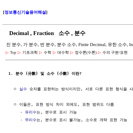
[
정보통신기술용어해설
]
Decimal , Fraction 소수 , 분수
진 분수, 가 분수, 번 분수, 분수 소수, Finite Decimal, 유한 소수, Infi
▷
Top
▷
기초과학
▷
수학
▷
대수학
▷
정수론(수론)
▷
수의 구분/표현
1. 분수 (分數) 및 소수 (小數) 이란?
  ㅇ 
실수
 숫자를 표현하는 방식이지만, 서로 다른 표현 형식을 사
  ㅇ 이들은, 표현 방식 차이 외에도, 표현 범위도 다름

     - 
유리수
는, 분수로 표시 가능

     - 
무리수
는, 분수로 표시 불가능, 소수로 개략 표현 가능
