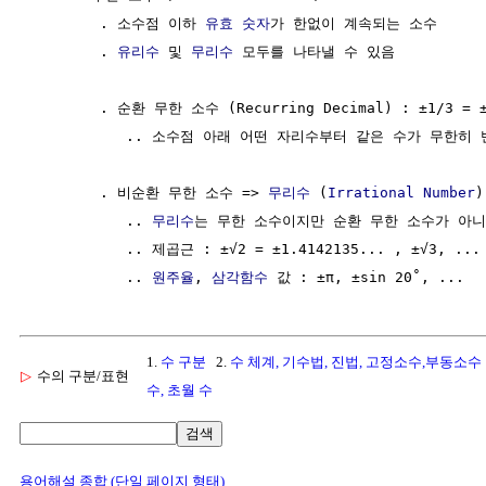
        . 소수점 이하 
유효 숫자
가 한없이 계속되는 소수

        . 
유리수
 및 
무리수
 모두를 나타낼 수 있음

        . 순환 무한 소수 (Recurring Decimal) : ±1/3 = ±0
           .. 소수점 아래 어떤 자리수부터 같은 수가 무한히 
        . 비순환 무한 소수 => 
무리수
 (
Irrational Number
)

           .. 
무리수
는 무한 소수이지만 순환 무한 소수가 아니
           .. 제곱근 : ±√2 = ±1.4142135... , ±√3, ...

           .. 
원주율
, 
삼각함수
1.
수 구분
2.
수 체계, 기수법, 진법, 고정소수,부동소수
▷
수의 구분/표현
수, 초월 수
검색
용어해설 종합 (단일 페이지 형태)