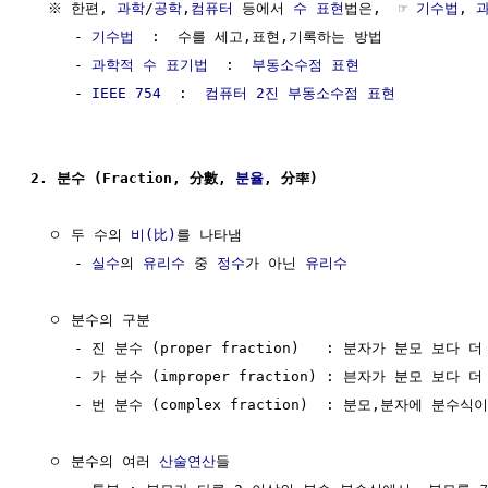
  ※ 한편, 
과학
/
공학
,
컴퓨터
 등에서 
수 표현
법은,  ☞ 
기수법
, 
     - 
기수법
  :  수를 세고,표현,기록하는 방법

     - 
과학적 수 표기법
  :  
부동소수점 표현
     - 
IEEE 754
  :  
컴퓨터 2진 부동소수점 표현
2. 분수 (Fraction, 分數, 
분율
, 分率)
  ㅇ 두 수의 
비(比)
를 나타냄

     - 
실수
의 
유리수
 중 
정수
가 아닌 
유리수
  ㅇ 분수의 구분

     - 진 분수 (proper fraction)   : 분자가 분모 보다 더
     - 가 분수 (improper fraction) : 븐자가 분모 보다 더
     - 번 분수 (complex fraction)  : 분모,분자에 분수
  ㅇ 분수의 여러 
산술연산
들
