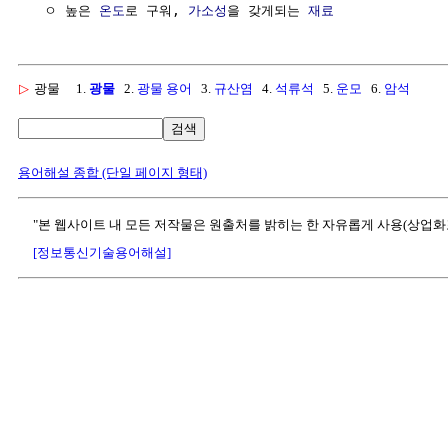
  ㅇ 높은 
온도
로 구워, 
가소성
을 갖게되는 
재료
▷
광물
1.
광물
2.
광물 용어
3.
규산염
4.
석류석
5.
운모
6.
암석
검색
용어해설 종합 (단일 페이지 형태)
"본 웹사이트 내 모든 저작물은 원출처를 밝히는 한 자유롭게 사용(상업화
[정보통신기술용어해설]