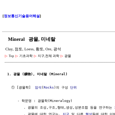
[
정보통신기술용어해설
]
Mineral 광물, 미네랄
Clay, 점토, Loess, 황토, Ore, 광석
▷
Top
▷
기초과학
▷
지구,천체 과학
▷
광물
1. 광물 (鑛物), 미네랄 (Mineral)
  ① [광물학]  
암석
(
Rocks
)의 구성 
단위
     - 학문명 : 광물학(Mineralogy)

        . 광물의 조성,구조,형태,생성,성분조합 등을 연구하는 
        . 광물에 대한 연구는, 
지구
 및 다른 
행성
들에 대한 이해