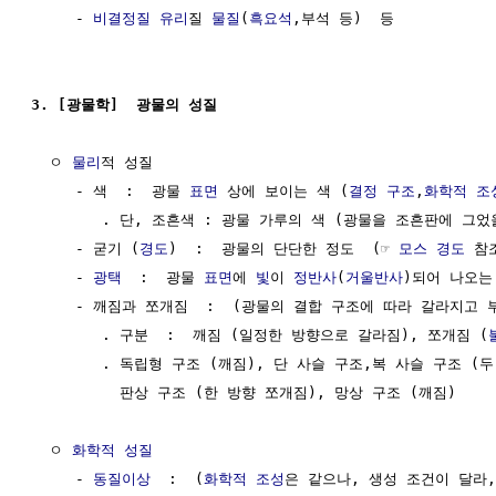
     - 
비결정질
유리
질 
물질
(
흑요석
,부석 등)  등

3. [광물학]  광물의 성질
  ㅇ 
물리
적 성질

     - 색  :  광물 
표면
 상에 보이는 색 (
결정 구조
,
화학적 조
        . 단, 조흔색 : 광물 가루의 색 (광물을 조흔판에 그었
     - 굳기 (
경도
)  :  광물의 단단한 정도  (☞ 
모스 경도
 참조
     - 
광택
  :  광물 
표면
에 
빛
이 
정반사
(
거울반사
)되어 나오는 
     - 깨짐과 쪼개짐  :  (광물의 결합 구조에 따라 갈라지고 
        . 구분  :  깨짐 (일정한 방향으로 갈라짐), 쪼개짐 (
        . 독립형 구조 (깨짐), 단 사슬 구조,복 사슬 구조 (두
          판상 구조 (한 방향 쪼개짐), 망상 구조 (깨짐)

  ㅇ 
화학적 성질
     - 
동질이상
  :  (
화학적 조성
은 같으나, 생성 조건이 달라,