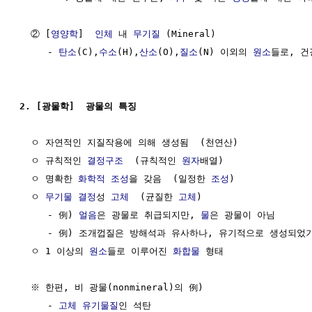
  ② [
영양학
]  
인체
 내 
무기질
 (Mineral)

     - 
탄소
(C),
수소
(H),
산소
(O),
질소
(N) 이외의 
원소
들로, 건
2. [광물학]  광물의 특징
  ㅇ 자연적인 지질작용에 의해 생성됨  (천연산)

  ㅇ 규칙적인 
결정구조
  (규칙적인 
원자
배열)

  ㅇ 명확한 
화학적 조성
을 갖음  (일정한 
조성
)

  ㅇ 
무기물
결정
성 
고체
  (균질한 
고체
)

     - 例) 
얼음
은 광물로 취급되지만, 
물
은 광물이 아님

     - 例) 조개껍질은 방해석과 유사하나, 유기적으로 생성되었기
  ㅇ 1 이상의 
원소
들로 이루어진 
화합물
 형태

  ※ 한편, 비 광물(nonmineral)의 例)

     - 
고체
유기물질
인 석탄
