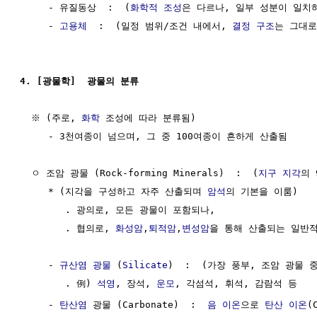
     - 유질동상  :  (
화학적 조성
은 다르나, 일부 성분이 일치
     - 
고용체
  :  (일정 범위/조건 내에서, 
결정 구조
는 그대로
4. [광물학]  광물의 분류
  ※ (주로, 
화학
 조성에 따라 분류됨)

     - 3천여종이 넘으며, 그 중 100여종이 흔하게 산출됨

  ㅇ 조암 광물 (Rock-forming Minerals)  :  (
지구
지각
의 
     * (지각을 구성하고 자주 산출되며 
암석
의 기본을 이룸)

        . 광의로, 모든 광물이 포함되나,

        . 협의로, 
화성암
,
퇴적암
,
변성암
을 통해 산출되는 일반적
     - 
규산염 광물
 (
Silicate
)  :  (가장 풍부, 조암 광물 
        . 例) 
석영
, 장석, 
운모
, 각섬석, 휘석, 감람석 등

     - 
탄산염
 광물 (Carbonate)  :  
음 이온
으로 
탄산
이온
(