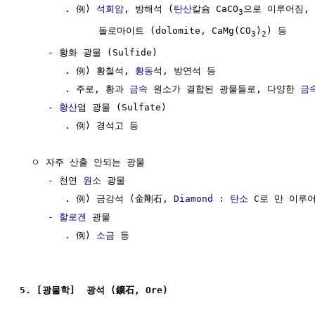
        . 例) 
석회암
, 방해석 (
탄산
칼슘 CaCO
으로 이루어짐, 
3
              돌로마이트 (dolomite, CaMg(CO
)
) 등

3
2
     - 황화 광물 (Sulfide)

        . 例) 황철석, 
황동
석, 방연석 등

        . 주로, 황과 
금속
 원소가 결합된 광물들로, 다양한 
금
     - 
황산
염 광물 (Sulfate)

        . 例) 경석고 등

  ㅇ 자주 산출 안되는 광물

     - 천연 
원소
 광물

        . 例) 금강석 (金剛石, 
Diamond
 : 
탄소
 C로 만 이루어
     - 
할로겐
 광물

        . 例) 
소금
 등

5. [광물학]  광석 (鑛石, Ore)