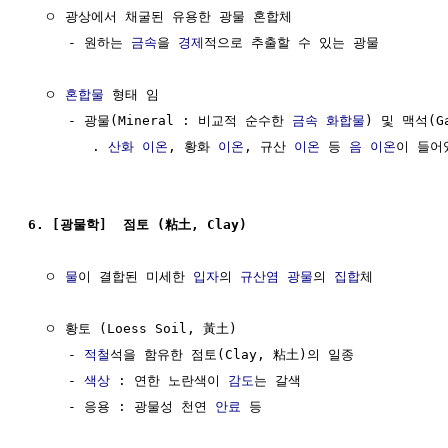
  ㅇ 광상에서 채굴된 유용한 광물 혼합체

     - 원하는 
금속
을 
경제
적으로 추출할 수 있는 광물

  ㅇ 
혼합물
 형태 임

     - 광물(Mineral : 비교적 순수한 
금속
화합물
) 및 맥석(G
        . 
산화
이온
, 황화 
이온
, 규산 
이온
 등 
음 이온
이 들어
6. [광물학]  점토 (粘土, Clay)
  ㅇ 
물
이 결합된 미세한 
입자
의 
규산염 광물
의 
집합
체

  ㅇ 황토 (Loess Soil, 黃土)

     - 
적철
석을 함유한 점토(Clay, 粘土)의 일종 

     - 
색상
 : 연한 노란색이 
감도
는 갈색

     - 응용 : 광물성 천연 
안료
 등
