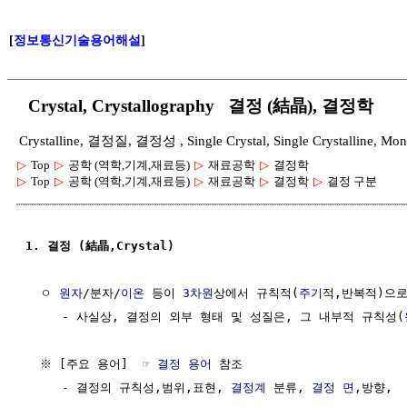
[
정보통신기술용어해설
]
Crystal, Crystallography 결정 (結晶), 결정학
Crystalline, 결정질, 결정성 , Single Crystal, Single Crystalline
▷
Top
▷
공학 (역학,기계,재료등)
▷
재료공학
▷
결정학
▷
Top
▷
공학 (역학,기계,재료등)
▷
재료공학
▷
결정학
▷
결정 구분
1. 결정 (結晶,Crystal)
  ㅇ 
원자
/분자/
이온
 등이 
3차원
상에서 규칙적(
주기
적,반복적)으로
     - 사실상, 결정의 외부 형태 및 성질은, 그 내부적 규칙성(
  ※ [주요 용어]  ☞ 
결정 용어
 참조

     - 결정의 규칙성,범위,표현, 
결정계
 분류, 
결정 면
,방향,  