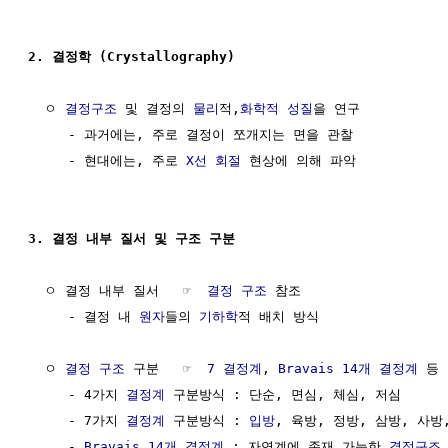
2. 결정학 (Crystallography)
  ㅇ 
결정구조
 및 결정의 
물리
적,
화학적 성질
을 연구

     - 과거에는, 주로 결정이 쪼개지는 면을 관찰

     - 현대에는, 주로 
X선
회절
 현상에 의해 파악

3. 결정 내부 질서 및 구조 구분
  ㅇ 결정 내부 질서   ☞  
결정 구조
 참조

     - 결정 내 
원자
들의 
기하학
적 배치 방식

  ㅇ 
결정 구조
 구분   ☞  
7 결정계
, 
Bravais 14개 결정계
 등 
     - 4가지 
결정계
 구분방식 : 단순, 면심, 체심, 저심

     - 7가지 
결정계
 구분방식 : 
입방
, 육방, 정방, 삼방, 사방,
     - 
Bravais 14개 결정계
 : 자연계에 존재 가능한 
결정구조