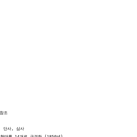
참조

 단사, 삼사

 형태를 14개로 규격화 (1850년)
