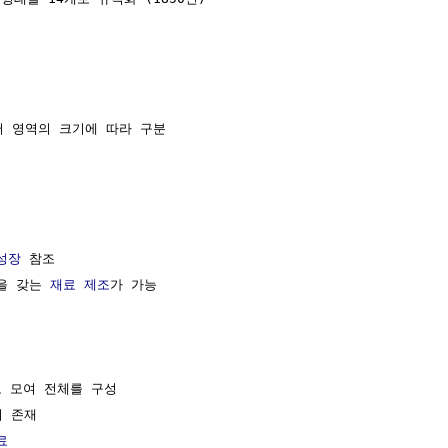
서 영역의 크기에 따라 구분

성장
 참조

을 갖는 
재료
제조
가 가능

 모여 전체를 구성 

 존재

료