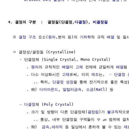
4. 결정의 구분  :  결정질(단결정,
다결정
), 
비결정질
  ※ 
결정 구조
 요소(
원자
,분자 등)의 
기하학
적 규칙 
배열
 및 질
  ㅇ 결정성/결정질 (Crystalline)

     - 단결정체 (Single Crystal, Mono Crystal) 

        . 
원자
의 규칙적인 
배열
이 
고체
 전체에 균일하게 
배열
됨

        . 다소 이상화시킨 
고체
로써, 이의 
제조
는,  ☞ 
단결정 
           .. 특히, 
단결정 성장
을 통해 전기적으로 좋은 특성
        . 例) 
다이아몬드
, 
알칼리금속
, 
소금
(
NaCl
) 등

     - 
다결정
체 (
Poly Crystal
)

        . 크기 및 방향이 다른 단결정체(
결정립
)가 
불규칙
적으로
           .. 통상, 내부 단결정질 구역들이 수 ㎛ 범위에 걸쳐
        . 例)  
금속
,
세라믹
 등 일상에서 흔하게 볼 수 있는 
재