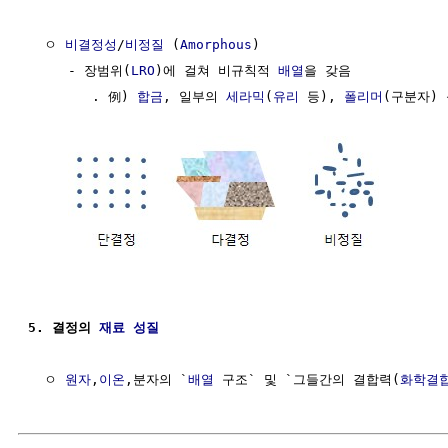
  ㅇ 
비결정성
/
비정질
 (
Amorphous
)

     - 장범위(
LRO
)에 걸쳐 비규칙적 
배열
을 갖음

        . 例) 
합금
, 일부의 
세라믹
(
유리
 등), 
폴리머
(구분자) 
5. 결정의 
재료 성질
  ㅇ 
원자
,
이온
,분자의 `
배열
 구조` 및 `그들간의 결합력(
화학결