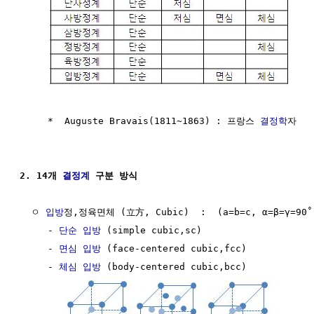
     *  Auguste Bravais(1811~1863) : 프랑스 
결정학
자

2. 14개 
결정계
 구분 방식
  ㅇ 
입방
정,정육면체 (立方, Cubic)  :  (a=b=c, α=β=γ=90˚)
     - 
단순 입방
 (simple cubic,sc)

     - 
면심 입방
 (face-centered cubic,fcc)

     - 
체심 입방
 (body-centered cubic,bcc)
