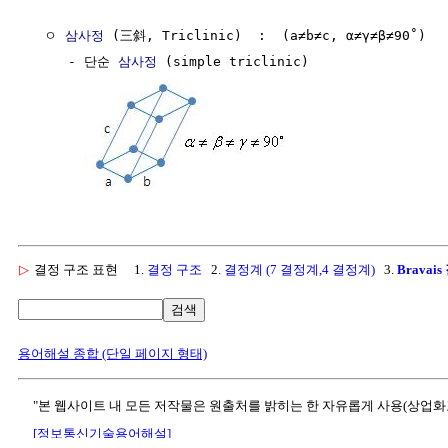
  ㅇ 
삼사정
 (三斜, Triclinic)  :  (a≠b≠c, α≠γ≠β≠90˚)

     - 단순 
삼사정
 (simple triclinic)

▷
결정 구조 표현
1.
결정 구조
2.
결정계 (7 결정계,4 결정계)
3.
Bravai
검색
용어해설 종합 (단일 페이지 형태)
"본 웹사이트 내 모든 저작물은 원출처를 밝히는 한 자유롭게 사용(상업화
[정보통신기술용어해설]