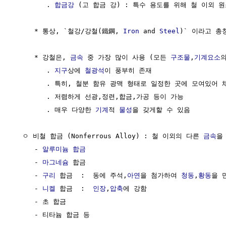
        . 
합금강
 (고 합금 강) : 특수 용도를 위해 철 이외 원
     * 통상, `철강/강철(鐵鋼, 
Iron
 and 
Steel
)` 이라고 총칭
     * 강철은, 
금속
 중 가장 많이 사용 (모든 
구조물
,
기계요소
의
        . 
지구
상에 
철광석
이 풍부히 존재

        . 특히, 철분 함유 광맥 형태로 일정한 곳에 모여있어 
        . 저렴하게 선광,정련,합금,가공 등이 가능

        . 매우 다양한 
기계
적 
물성
을 갖게할 수 있음

  ㅇ 비철 합금 (Nonferrous Alloy) : 철 이외의 다른 
금속
을
     - 
알루미늄 합금
     - 
마그네슘
 합금

     - 
구리
 합금  :  동에 주석,
아연
을 첨가하여 
청동
,
황동
을 만
     - 
니켈
 합금  :  
인장
,
압축
에 강함

     - 초 합금

     - 티타늄 합금 등
