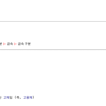
분
▷
금속
▷
금속 구분
난 
고체
임 (즉, 
고용체
)
