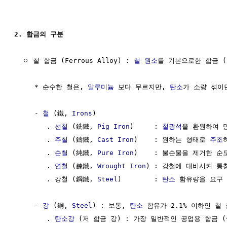
2. 합금의 구분
  ㅇ 철 합금 (Ferrous Alloy) : 
철
원소
를 기본으로한 합금 (
     * 순수한 철은, 
알루미늄
 보다 무르지만, 
탄소
가 소량 섞이면
     - 
철
 (鐵, 
Irons
)

        . 
선철
 (銑鐵, 
Pig Iron
)     : 
철광석
을 환원하여 만들
        . 
주철
 (鑄鐵, 
Cast Iron
)    : 원하는 형태로 
주조
        . 
순철
 (純鐵, 
Pure Iron
)    : 불순물을 제거한 순도 
        . 
연철
 (鍊鐵, 
Wrought Iron
) : 강철에 대비시켜 통칭되
        . 강철 (鋼鐵, 
Steel
)        : 
탄소
 함유량을 요구 수
     - 
강
 (鋼, 
Steel
) : 보통, 
탄소
 함유가 2.1% 이하인 철 
        . 
탄소강
 (저 합금 강) : 가장 일반적인 공업용 합금 (