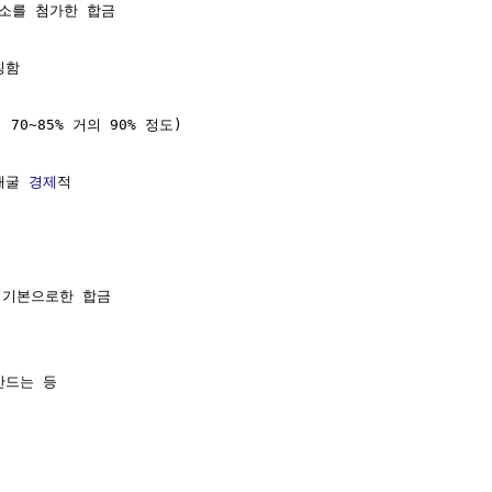
소를 첨가한 합금

함

 70~85% 거의 90% 정도)

채굴 
경제
적

 기본으로한 합금

드는 등       
