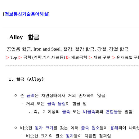
[
정보통신기술용어해설
]
Alloy 합금
공업용 합금, Iron and Steel, 철강, 철강 합금, 강철, 강철 합금
▷
Top
▷
공학 (역학,기계,재료등)
▷
재료공학
▷
재료 구분
▷
원재료별 구
1. 합금 (Alloy)
  ㅇ 순 
금속
은 자연상태에서 거의 존재하지 않음

     - 거의 모든 
금속
물질
이 합금 임

        . 즉, 2 이상의 
금속
 또는 
비금속
과의 
혼합물
을 말함

  ㅇ 비슷한 
원자 크기
를 갖는 여러 
금속
원소
들이 
용해
되어 나타
     - 비슷한 크기의 원소 
원자
들이 치환된 결과임
