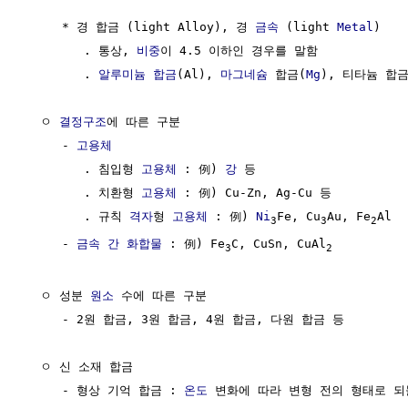
     * 경 합금 (light Alloy), 경 
금속
 (light 
Metal
)

        . 통상, 
비중
이 4.5 이하인 경우를 말함

        . 
알루미늄 합금
(Al), 
마그네슘
 합금(
Mg
), 티타늄 합금
  ㅇ 
결정구조
에 따른 구분

     - 
고용체
        . 침입형 
고용체
 : 例) 
강
 등

        . 치환형 
고용체
 : 例) Cu-Zn, Ag-Cu 등

        . 규칙 
격자
형 
고용체
 : 例) 
Ni
Fe, Cu
Au, Fe
Al

3
3
2
     - 
금속 간 화합물
 : 例) Fe
C, Cu
Sn, CuAl
3
2
  ㅇ 성분 
원소
 수에 따른 구분

     - 2원 합금, 3원 합금, 4원 합금, 다원 합금 등

  ㅇ 신 소재 합금

     - 형상 기억 합금 : 
온도
 변화에 따라 변형 전의 형태로 되