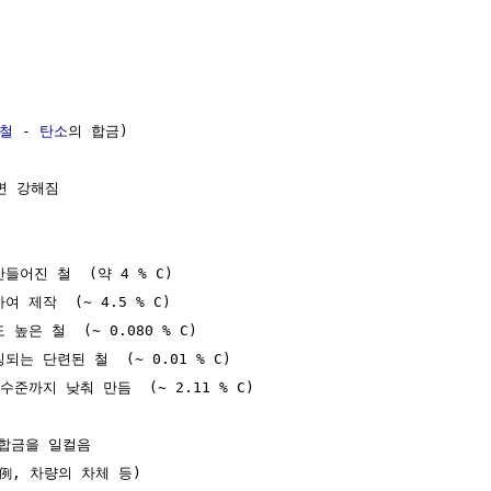
철
 - 
탄소
의 합금)

 강해짐

어진 철  (약 4 % C)

하여 제작  (~ 4.5 % C)

높은 철  (~ 0.080 % C)

는 단련된 철  (~ 0.01 % C) 

준까지 낮춰 만듬  (~ 2.11 % C)

합금을 일컬음

例, 차량의 차체 등)
