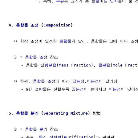
           .. 특히, 
우유
는 크기가 큰 
콜로이드
입자
들이 물 
4. 
혼합물 조성
 (
Composition
)
  ㅇ 항상 조성이 일정한 
화합물
과 달리, 혼합물은 그때 마다 조성
  ※ ☞ 
혼합물 조성
 참조

     - 혼합물 
질량분율
(
Mass
Fraction
), 
몰분율
(
Mole Fract
  ㅇ 한편, 
혼합물 조성
에 따라 
끓는점
,
어는점
이 달라짐

     - 例) 
설탕
물은 진할수록 
끓는점
이 높아지고 
어는점
이 낮아짐
5. 
혼합물 분리
 (
Separating Mixture
) 방법 
  ※ ☞ 
혼합물 분리
 참조

     - 주로, 
물질
정제법
(
Purification
)과 관련됨
