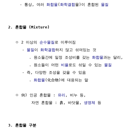
     - 통상, 여러 
화합물
(
화학결합
물)이 혼합된 
물질
2. 혼합물 (Mixture)
   ㅇ 2 이상의 
순수물질
로 이루어짐

      - 
물질
이 
화학결합
하지 않고 섞여있는 것

         . 원소들간에 일정 조성비를 갖는 
화합물
과는 달리, 

         . 원소들이 어떤 
비율
로도 섞일 수 있는 
물질
      - 즉, 다양한 조성을 갖을 수 있음

         . 
화합물
(化合物)에 대응되는 말

   ㅇ 例) 인공 혼합물 : 
유리
, 비누 등,

          자연 혼합물 : 흙, 바닷물, 
생명체
 등

3. 혼합물 구분