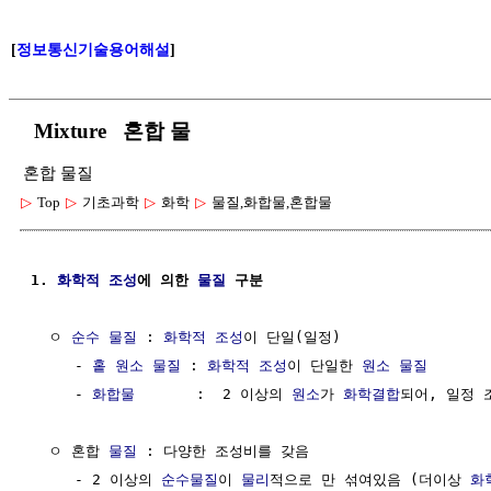
[
정보통신기술용어해설
]
Mixture 혼합 물
혼합 물질
▷
Top
▷
기초과학
▷
화학
▷
물질,화합물,혼합물
1. 
화학적 조성
에 의한 
물질
 구분
  ㅇ 
순수 물질
 : 
화학적 조성
이 단일(일정)

     - 
홑 원소 물질
 : 
화학적 조성
이 단일한 
원소
물질
     - 
화합물
       :  2 이상의 
원소
가 
화학결합
되어, 일정 
  ㅇ 혼합 
물질
 : 다양한 조성비를 갖음

     - 2 이상의 
순수물질
이 
물리
적으로 만 섞여있음 (더이상 
화