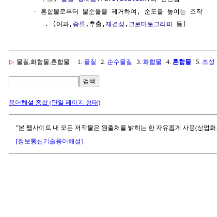
     - 혼합물로부터 불순물을 제거하여, 순도를 높이는 조작

        . (여과,
증류
,추출,
재결정
,
크로마토그라피
▷
물질,화합물,혼합물
1.
물질
2.
순수물질
3.
화합물
4.
혼합물
5.
조성
검색
용어해설 종합 (단일 페이지 형태)
"본 웹사이트 내 모든 저작물은 원출처를 밝히는 한 자유롭게 사용(상업화
[정보통신기술용어해설]