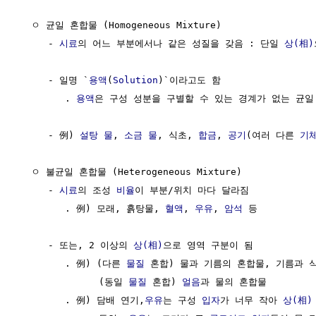
  ㅇ 균일 혼합물 (Homogeneous Mixture)

     - 
시료
의 어느 부분에서나 같은 성질을 갖음 : 단일 
상(相)
     - 일명 `
용액
(
Solution
)`이라고도 함

        . 
용액
은 구성 성분을 구별할 수 있는 경계가 없는 균일
     - 例) 
설탕
물
, 
소금
물
, 식초, 
합금
, 
공기
(여러 다른 
기
  ㅇ 불균일 혼합물 (Heterogeneous Mixture)

     - 
시료
의 조성 
비율
이 부분/위치 마다 달라짐

        . 例) 모래, 흙탕물, 
혈액
, 
우유
, 
암석
 등

     - 또는, 2 이상의 
상(相)
으로 영역 구분이 됨

        . 例) (다른 
물질
 혼합) 물과 기름의 혼합물, 기름과 식
              (동일 
물질
 혼합) 
얼음
과 물의 혼합물

        . 例) 담배 연기,
우유
는 구성 
입자
가 너무 작아 
상(相)