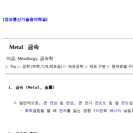
[
정보통신기술용어해설
]
Metal 금속
야금, Metallurgy, 금속학
▷
Top
▷
공학 (역학,기계,재료등)
▷
재료공학
▷
재료 구분
▷
원재료별 구
1. 금속 (Metal, 金屬)
  ㅇ 일반적으로, 큰 
연성
 및 
전성
, 큰 
전기 전도도
 및 
열 전도
성
     - 
화학결합
을 할 때 
전자
를 잃는 경향 (
이온화 에너지
 낮음)