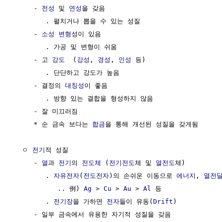
     - 
전성
 및 
연성
을 갖음

        . 펼치거나 뽑을 수 있는 성질

     - 
소성 변형
성이 있음

        . 가공 및 변형이 쉬움

     - 고 
강도
  (
강성
, 
경성
, 
인성
 등)

        . 단단하고 강도가 높음

     - 결정의 
대칭성
이 좋음

        . 방향 있는 결합을 형성하지 않음

     - 잘 미끄러짐

     * 순 금속 보다는 
합금
을 통해 개선된 성질을 갖게됨

  ㅇ 
전기
적 성질

     - 
열
과 
전기
의 
전도체
 (
전기전도
체 및 
열전도
체)

        . 
자유전자
(
전도전자
)의 손쉬운 이동으로 
에너지
, 
열전
           .. 例) 
Ag
 > 
Cu
 > 
Au
 > 
Al
 등

        . 
전기장
을 가하면 
전자
들이 유동(
Drift
)

     - 일부 금속에서 유용한 자기적 성질을 갖음
