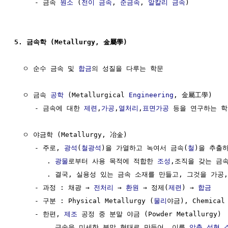
     - 금속 
원소
 (
전이 금속
, 
준금속
, 
알칼리 금속
)

5. 금속학 (Metallurgy, 金屬學)
  ㅇ 순수 금속 및 
합금
의 성질을 다루는 학문

  ㅇ 금속 
공학
 (Metallurgical 
Engineering
, ⾦屬⼯學)

     - 금속에 대한 
제련
,
가공
,
열처리
,
표면가공
 등을 연구하는 학
  ㅇ 야금학 (Metallurgy, 冶金)

     - 주로, 
광석
(
철광석
)을 가열하고 녹여서 금속(
철
)을 추출하
        . 
광물
로부터 사용 목적에 적합한 
조성
,조직을 갖는 금속
        . 결국, 실용성 있는 금속 소재를 만들고, 그것을 가공,
     - 과정 : 채광 → 
전처리
 → 
환원
 → 정제(
제련
) → 
합금
     - 구분 : Physical Metallurgy (
물리
야금), Chemical 
     - 한편, 
제조
 공정 중 분말 야금 (Powder Metallurgy)

        . 금속을 미세한 분말 형태로 만들어, 이를 
압축
,
성형
,