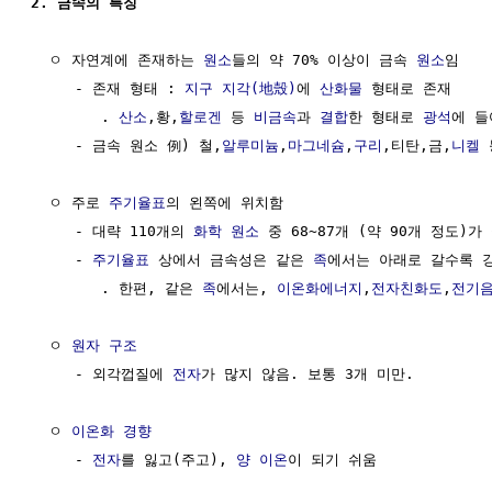
2. 금속의 특징
  ㅇ 자연계에 존재하는 
원소
들의 약 70% 이상이 금속 
원소
임

     - 존재 형태 : 
지구
지각(地殼)
에 
산화물
 형태로 존재

        . 
산소
,황,
할로겐
 등 
비금속
과 
결합
한 형태로 
광석
에 들
     - 금속 원소 例) 철,
알루미늄
,
마그네슘
,
구리
,티탄,금,
니켈
 
  ㅇ 주로 
주기율표
의 왼쪽에 위치함

     - 대략 110개의 
화학 원소
 중 68~87개 (약 90개 정도)가
     - 
주기율표
 상에서 금속성은 같은 
족
에서는 아래로 갈수록 강
        . 한편, 같은 
족
에서는, 
이온화에너지
,
전자친화도
,
전기
  ㅇ 
원자 구조
     - 외각껍질에 
전자
가 많지 않음. 보통 3개 미만.

  ㅇ 
이온화 경향
     - 
전자
를 잃고(주고), 
양 이온
이 되기 쉬움
