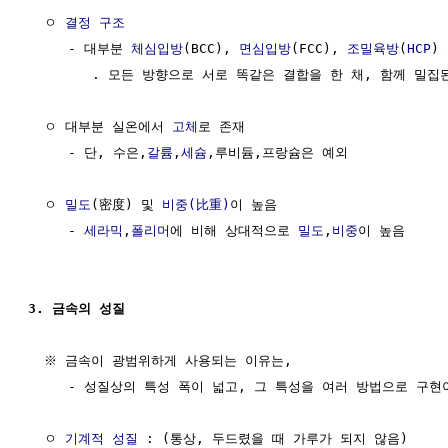
  ㅇ 
결정 구조
     - 대부분 
체심입방
(BCC), 
면심입방
(FCC), 
조밀육방
(
HCP
) 
        . 모든 방향으로 서로 똑같은 결합을 한 채, 함께 밀집
  ㅇ 대부분 실온에서 
고체
로 존재

     - 단, 수은,
갈륨
,
세슘
,루비듐,프랑슘은 예외

  ㅇ 
밀도
(密度) 및 
비중(比重)
이 높음

     - 
세라믹
,
폴리머
에 비해 상대적으로 
밀도
,
비중
이 높음 

3. 금속의 성질
  ※ 금속이 광범위하게 사용되는 이유는,

     - 성질상의 특성 폭이 넓고, 그 특성을 여러 방법으로 구현
  ㅇ 
기계적 성질
 : (통상, 두드렸을 때 가루가 되지 않음)
