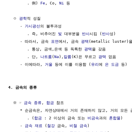
        . 例) 
Fe
, Co, 
Ni
 등

  ㅇ 
광학
적 성질

     - 
가시광선
의 불투과성

        . 즉, 비추어진 
빛
 대부분을 
반사
시킴 (
반사
성)

     - 따라서, 금속 
표면
에서, 금속 
광택
(metallic luster)
        . 통상, 금색,은색 등 독특한 
광택
을 갖음

        . 단, 
나트륨
(
Na
),
칼륨
(K)은 무르고 
광택
 없음

     - 이에따라, 
거울
 등에 이를 이용함 (
유리
에 
은
도금
 등)

4. 금속의 종류
  ※ ☞ 
금속 종류
, 
합금
 참조

     * 순금속은, 자연상태에서 거의 존재하지 않고, 거의 모든 
        . (
합금
 : 2 이상의 금속 또는 
비금속
과의 
혼합물
)

     - 
금속 재료
 (
철강
 금속, 
비철 금속
)
