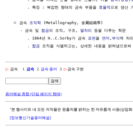
        . 특징 : 복잡한 형태의 금속 부품을 
효율적
으로 생산 가
  ㅇ 금속 
조직학
 (Metallography, 金屬組織學)

     - 금속 및 
합금
의 조직, 구조, 
열처리
 등을 다루는 학문

        . 1864년 H..C.Sorby가 금속 
표면
을 
연마
,
부식
액 처리
        . 
합금
▷
금속
1.
금속
2.
금속 용어
3.
▷
금속 구분
검색
용어해설 종합 (단일 페이지 형태)
"본 웹사이트 내 모든 저작물은 원출처를 밝히는 한 자유롭게 사용(상업화
[정보통신기술용어해설]