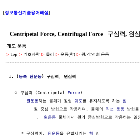
[
정보통신기술용어해설
]
Centripetal Force, Centrifugal Force 구심력, 
궤도 운동
▷
Top
▷
기초과학
▷
물리
▷
운동(학)
▷
원/각/선회 운동
1. (
등속
원운동
) 구심력, 원심력
  ㅇ 구심력 (Centripetal 
Force
)                       
     - 
원운동
하는 물체가 원형 
궤도
를 유지하도록 하는 
힘
        . 원 중심 방향으로 작용하며, 물체의 
직선 운동
 방향을
           .. 
원운동
 물체에서 원의 중심방향으로 작용하는 일
     * 구심력이, 
원운동
을 유발시키는 
힘
 임
