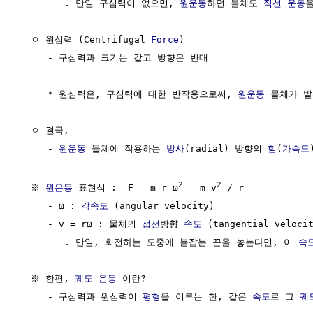
        . 만일 구심력이 없으면, 
원운동
하던 물체도 
직선 운동
을
  ㅇ 원심력 (Centrifugal 
Force
)

     - 구심력과 크기는 같고 방향은 반대

     * 원심력은, 구심력에 대한 반작용으로써, 
원운동
 물체가 발
  ㅇ 결국,

     - 
원운동
 물체에 작용하는 
방사
(radial) 방향의 
힘
(
가속도
2
2
  ※ 
원운동
 표현식 :  F = m r ω
 = m v
 / r

     - ω : 
각속도
 (angular velocity)

     - v = rω : 물체의 
접선
방향 
속도
 (tangential velocit
        . 만일, 회전하는 도중에 붙잡는 끈을 놓는다면, 이 
속
  ※ 한편, 
궤도
운동
 이란?

     - 구심력과 원심력이 
평형
을 이루는 한, 같은 
속도
로 그 
궤