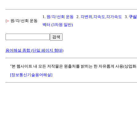
1.
원/각/선회 운동
2.
각변위,각속도,각가속도
3.
구심
▷
원/각/선회 운동
벡터 (3차원 일반)
검색
용어해설 종합 (단일 페이지 형태)
"본 웹사이트 내 모든 저작물은 원출처를 밝히는 한 자유롭게 사용(상업화
[정보통신기술용어해설]