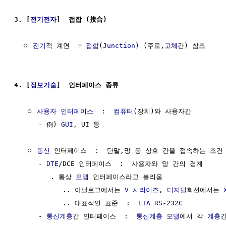
3. [
전기전자
]  접합 (接合)
  ㅇ 
전기
적 계면  ☞ 
접합
(
Junction
) (주로,
고체
간) 참조

4. [
정보기술
]  인터페이스 종류
   ㅇ 
사용자 인터페이스
  :  
컴퓨터
(장치)와 사용자간 

      - 例) 
GUI
, UI 등

   ㅇ 
통신
 인터페이스  :  단말,망 등 상호 간을 접속하는 조건 
      - 
DTE
/DCE 인터페이스  :  사용자와 망 간의 경계

         . 통상 
모뎀
 인터페이스라고 불리움

            .. 아날로그에서는 
V 시리이즈
, 
디지털
회선에서는 
            .. 대표적인 표준  :  
EIA
RS-232C
      - 
통신계층
간 인터페이스  :  
통신계층
모델
에서 각 
계층
간