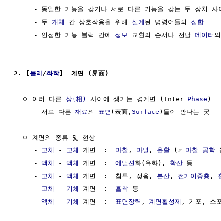
     - 동일한 기능을 갖거나 서로 다른 기능을 갖는 두 장치 사
     - 두 
개체
 간 상호작용을 위해 
설계
된 명령어들의 
집합
     - 인접한 기능 블럭 간에 
정보
 교환의 순서나 전달 
데이터
의
2. [
물리
/
화학
]  계면 (界面) 
  ㅇ 여러 다른 
상(相)
 사이에 생기는 경계면 (Inter 
Phase
)

     - 서로 다른 
재료
의 
표면
(表面,
Surface
)들이 만나는 곳

  ㅇ 계면의 종류 및 현상

     - 
고체
 - 
고체
 계면  :  
마찰
, 
마멸
, 
윤활
 (☞ 
마찰 공학
 
     - 
액체
 - 
액체
 계면  :  
에멀션
화(유화), 
확산
 등

     - 
고체
 - 
액체
 계면  :  침투, 젖음, 
분산
, 
전기이중층
, 
     - 
고체
 - 
기체
 계면  :  
흡착
 등

     - 
액체
 - 
기체
 계면  :  
표면장력
, 
계면활성제
, 기포, 소포