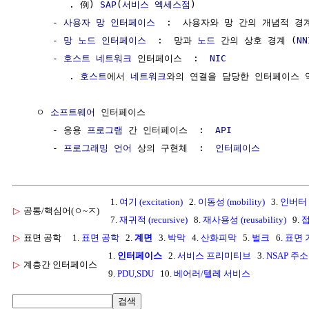
         . 例) 
SAP
(
서비스 엑세스점
)

      - 
사용자 망 인터페이스
  :  사용자와 망 간의 개념적 경계
      - 
망 노드 인터페이스
  :  망과 
노드
 간의 상호 경계 (
NN
      - 
호스트
네트워크
 인터페이스  :  
NIC
         . 
호스트
에서 
네트워크
와의 연결을 담당한 인터페이스 역
   ㅇ 
소프트웨어
 인터페이스

      - 응용 
프로그램
 간 인터페이스  :  
API
      - 
프로그래밍 언어
 상의 구현체  :  
인터페이스
1.
여기 (excitation)
2.
이동성 (mobility)
3.
인버터 (i
▷
공통/핵심어(ㅇ~ㅈ)
7.
재귀적 (recursive)
8.
재사용성 (reusability)
9.
접
▷
표면 공학
1.
표면 공학
2.
계면
3.
박막
4.
산화피막
5.
벌크
6.
표면 
1.
인터페이스
2.
서비스 프리미티브
3.
NSAP 주소
▷
계층간 인터페이스
9.
PDU,SDU
10.
베어러/텔레 서비스
검색