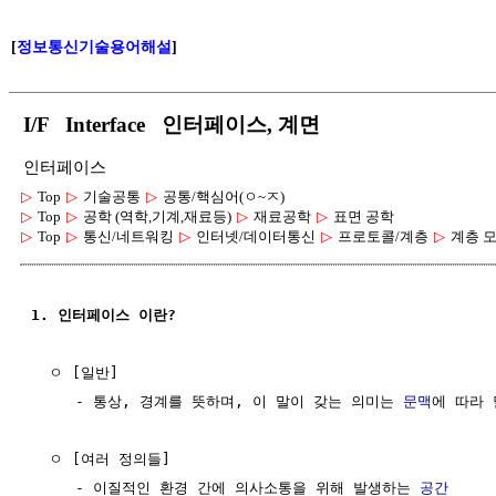
[
정보통신기술용어해설
]
I/F Interface 인터페이스, 계면
인터페이스
▷
Top
▷
기술공통
▷
공통/핵심어(ㅇ~ㅈ)
▷
Top
▷
공학 (역학,기계,재료등)
▷
재료공학
▷
표면 공학
▷
Top
▷
통신/네트워킹
▷
인터넷/데이터통신
▷
프로토콜/계층
▷
계층 
1. 인터페이스 이란?
  ㅇ [일반]

     - 통상, 경계를 뜻하며, 이 말이 갖는 의미는 
문맥
에 따라 
  ㅇ [여러 정의들]

     - 이질적인 환경 간에 의사소통을 위해 발생하는 
공간