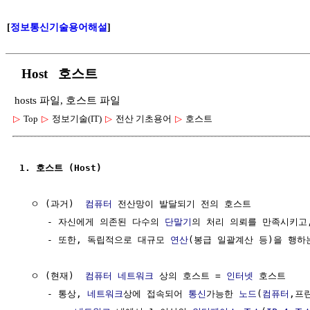
[
정보통신기술용어해설
]
Host 호스트
hosts 파일, 호스트 파일
▷
Top
▷
정보기술(IT)
▷
전산 기초용어
▷
호스트
1. 호스트 (Host)
  ㅇ (과거)  
컴퓨터
 전산망이 발달되기 전의 호스트 

     - 자신에게 의존된 다수의 
단말기
의 처리 의뢰를 만족시키고,
     - 또한, 독립적으로 대규모 
연산
(봉급 일괄계산 등)을 행하
  ㅇ (현재)  
컴퓨터
네트워크
 상의 호스트 = 
인터넷
 호스트

     - 통상, 
네트워크
상에 접속되어 
통신
가능한 
노드
(
컴퓨터
,프