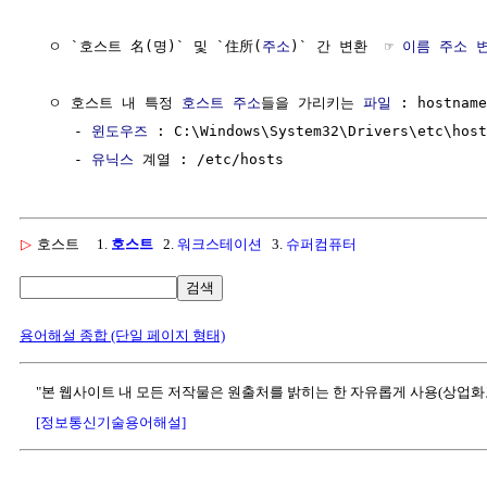
  ㅇ `호스트 名(명)` 및 `住所(
주소
)` 간 변환  ☞ 
이름 주소 
  ㅇ 호스트 내 특정 
호스트 주소
들을 가리키는 
파일
 : hostname

     - 
윈도우즈
 : C:\Windows\System32\Drivers\etc\host
     - 
유닉스
▷
호스트
1.
호스트
2.
워크스테이션
3.
슈퍼컴퓨터
검색
용어해설 종합 (단일 페이지 형태)
"본 웹사이트 내 모든 저작물은 원출처를 밝히는 한 자유롭게 사용(상업화
[정보통신기술용어해설]