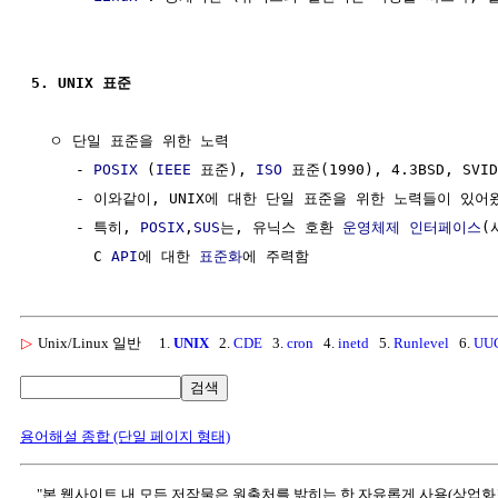
5. UNIX 표준  
  ㅇ 단일 표준을 위한 노력 

     - 
POSIX
 (
IEEE
 표준), 
ISO
 표준(1990), 4.3BSD, SVID
     - 이와같이, UNIX에 대한 단일 표준을 위한 노력들이 있어왔
     - 특히, 
POSIX
,
SUS
는, 유닉스 호환 
운영체제
인터페이스
(
       C 
API
에 대한 
표준화
▷
Unix/Linux 일반
1.
UNIX
2.
CDE
3.
cron
4.
inetd
5.
Runlevel
6.
UU
검색
용어해설 종합 (단일 페이지 형태)
"본 웹사이트 내 모든 저작물은 원출처를 밝히는 한 자유롭게 사용(상업화