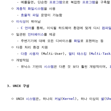
     - 예를들면, 단순한 
프로그램
으로 복잡한 
프로그램
을 구축할
  ㅇ 
계층적
화일시스템
을 사용

     - 
효율적
파일
 운영이 가능함

  ㅇ 
이식성
이 뛰어남

     - 
C 언어
를 통해, 이식될 하드웨어 환경에 맞게 다시 
컴파
  ㅇ 일관된 
인터페이스
를 제공

     - 주변기기에 대해 모든 디바이스를 
화일
로 표현하는 등

  ㅇ 다중 처리 환경 지원

     - 
다중 사용자
 (Multi-User), 
멀티 태스킹
 (
Multi-Task
  ㅇ 개방적임

     - 유닉스 기반의 
시스템
은 다른 것 보다 훨씬 개방적이며, 
3. UNIX 구성
  ㅇ UNIX 
시스템
은, 하나의 
커널
(
Kernel
), 하나 이상의 
셸
(
Sh