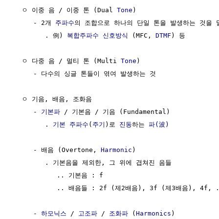
  ㅇ 이중 음 / 이중 톤 (Dual 
Tone
) 

     - 2개 
주파수
의 조합으로 하나의 단일 톤을 발생하는 것을 말
        . 例) 
복합주파수 신호방식
 (MFC, 
DTMF
) 등

  ㅇ 다중 음 / 멀티 톤 (Multi 
Tone
)

     - 다수의 싱글 톤들이 엮여 발생하는 것

  ㅇ 기음, 배음, 조화음

     - 
기본파
 / 기본음 / 기음 (Fundamental)

        . 
기본 주파수
(
주기
)로 
진동
하는 
파(波)
     - 배음 (Overtone, 
Harmonic
)

        . 기본음을 제외한, 그 위에 겹쳐진 음들

           .. 기본음 : f

           .. 배음들 : 2f (제2배음), 3f (제3배음), 4f, ..
     - 
하모닉스
 / 
고조파
 / 
조화파
 (
Harmonics
)
