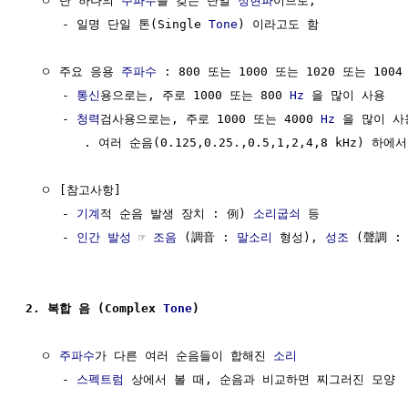
  ㅇ 단 하나의 
주파수
를 갖는 단일 
정현파
이므로, 

     - 일명 단일 톤(Single 
Tone
) 이라고도 함

  ㅇ 주요 응용 
주파수
 : 800 또는 1000 또는 1020 또는 1004
     - 
통신
용으로는, 주로 1000 또는 800 
Hz
 을 많이 사용

     - 
청력
검사용으로는, 주로 1000 또는 4000 
Hz
 을 많이 사용
        . 여러 순음(0.125,0.25.,0.5,1,2,4,8 kHz) 하에서
  ㅇ [참고사항]

     - 
기계
적 순음 발생 장치 : 例) 
소리굽쇠
 등

     - 
인간
발성
 ☞ 
조음
 (調音 : 
말소리
 형성), 
성조
 (聲調 :
2. 복합 음 (Complex 
Tone
)
  ㅇ 
주파수
가 다른 여러 순음들이 합해진 
소리
     - 
스펙트럼
 상에서 볼 때, 순음과 비교하면 찌그러진 모양
