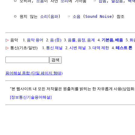
  ㅇ 오히려, 
소음
이 자연 
소리
에 가까움   ☞ 
잡음
, 
열잡음
, 
백
  ㅇ 원치 않는 
소리
(
음파
)   ☞ 
소음
 (
Sound Noise
▷
음악
1.
음악 용어
2.
음 (音)
3.
음률, 음정, 음계
4.
기본음, 배음
5.
화
▷
통신(기초/일반)
1.
통신 채널
2.
시변 채널
3.
대역 제한
4.
테스트 톤
검색
용어해설 종합 (단일 페이지 형태)
"본 웹사이트 내 모든 저작물은 원출처를 밝히는 한 자유롭게 사용(상업화
[정보통신기술용어해설]