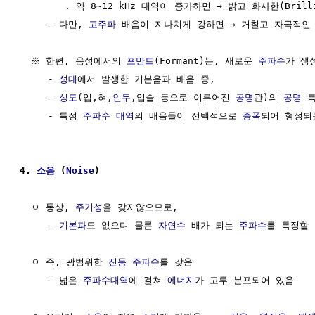
        . 약 8~12 kHz 대역이 증가하면 → 밝고 화사한(Brilli
     - 다만, 
고주파
 배음이 지나치게 강하면 → 거칠고 자극적인
  ※ 한편, 음성에서의 
포만트
(Formant)는, 새로운 
주파수
가 생
     - 
성대
에서 발생한 기본음과 배음 중,

     - 
성도
(입,혀,
인두
,입술 등으로 이루어진 
공명
관)의 
공명
 
     - 특정 
주파수 대역
의 배음들이 선택적으로 
증폭
되어 형성되
4. 
소음
 (
Noise
)
  ㅇ 통상, 
주기성
을 갖지않으므로, 

     - 
기본파
도 없으며 물론 
자연수
 배가 되는 
주파수
를 특정할 
  ㅇ 즉, 광범위한 
진동 주파수
를 갖음 

     - 넓은 
주파수대역
에 걸쳐 
에너지
가 고루 분포되어 있음
