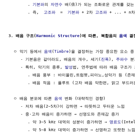
        . 
기본파
의 
자연수
 배(倍)가 되는 조화로운 관계를 갖는
        . 즉,  
고조파
  =  
기본파
 + 2차 
고조파
 + ... + n차
3. 배음 구조(
Harmonic
Structure
)에 따른, 복합음의 
음색
 결
  ㅇ 악기 등에서 
음색
(
Timbre
)을 결정하는 가장 중요한 요소 중 
     - 기본음은 같더라도, 배음의 개수, 세기(
진폭
), 
주파수
 분
     - 특히, 악기의 종류, 
발성
법, 연주법에 따라 배음 구조가 
        . 배음 풍부 : 바이올린,트럼펫,피아노,성악가 등 (존
        . 배음 적음 : 플루트 (고차 배음 약한편, 맑고 부드러
  ㅇ 배음 분포에 따른 
음색
 변화 (대략적인 경향)

     - 저차 배음(2~5차)이 강하면 → 따뜻하고 두터운 느낌

     - 중·고차 배음이 증가하면 → 선명도와 존재감 증가

        . 약 3~5 kHz 대역의 성분이 증가하면 → 
명료도
(Inte
        . 약 5~8 kHz 대역이 증가하면 → 선명하고 또렷한 느낌