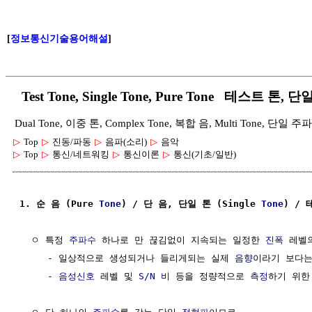
[
정보통신기술용어해설
]
Test Tone, Single Tone, Pure Tone 테스트 톤,
Dual Tone, 이중 톤, Complex Tone, 복합 음, Multi Tone, 단일
▷
Top
▷
진동/파동
▷
음파(소리)
▷
음악
▷
Top
▷
통신/네트워킹
▷
통신이론
▷
통신(기초/일반)
1. 순 음 (Pure 
Tone
) / 단 음, 단일 톤 (Single 
Tone
) / 
  ㅇ 특정 
주파수
 하나로 만 끊김없이 지속되는 일정한 
진폭
 레벨
     - 일상적으로 생성되거나 들리게되는 실제 
음향
이라기 보다는,
     - 
음성신호
 레벨 및 
S/N 비
 등을 정량적으로 
측정
하기 위한