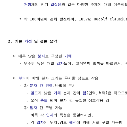
저항
체의 전기 
열잡음
과 같은 다양한 주제에 대해 이론적으
     * 약 100여년에 걸쳐 발전하여, 1857년 Rudolf Clausiu
2. 기본 
가정
 및 결론 요약
  ㅇ 매우 많은 
분자
로 구성된 
기체
     - 무수히 많은 개별 
입자
들이, 고적역학 법칙을 따르면서, 
  ㅇ 
부피
에 비해 분자 크기는 무시할 정도로 작음

     - ① 
분자 간 인력
,반발력 무시

        . 
밀도
가 낮은 
기체
 분자 간의 
힘
(인력,척력)은 작으므로
        . 오직 
충돌
 만이 분자 간 유일한 상호작용 임

     - ② 
입자
 간 구별 가능

        . 비록 각 
입자
의 특성은 동일하지만, 

        . 각 
입자
의 위치,경로,
궤적
에 의해 서로 구별 가능함
