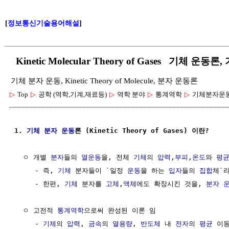
[
정보통신기술용어해설
]
Kinetic Molecular Theory of Gases 기체 운
기체 분자 운동, Kinetic Theory of Molecule, 분자 운동론
▷
Top
▷
공학 (역학,기계,재료등)
▷
역학 분야
▷
통계역학
▷
기체분자운
1. 
기체
분자 운동
론 (Kinetic Theory of Gases) 이란?
  ㅇ 개별 
분자
들의 
열운동
을, 전체 
기체
의 
압력
,
부피
,
온도
와 
평
     - 즉, 
기체
 분자들이 `일정 
운동
을 하는 
입자
들의 
집합
체`
     - 한편, 
기체
 분자를 
고체
,
액체
에도 확장시킨 것을, 
분자 
  ㅇ 고전적 
통계역학
으로써 완성된 이론 임

     - 
기체
의 
압력
, 
금속
의 
열용량
, 
반도체
 내 
전자
의 
평균
 이동