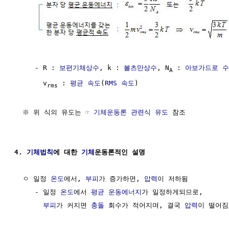
     - R : 
보편기체상수
, k : 
볼츠만상수
, N
 : 
아보가드로 수
A
       v
 : 
평균 속도
(
RMS
속도
)

rms
  ※ 위 식의 유도는 ☞ 
기체운동론 관련식 유도
 참조

4. 
기체법칙
에 대한 
기체
운동론적인 설명
  ㅇ 일정 
온도
에서, 
부피
가 증가하면, 
압력
이 저하됨

     - 일정 
온도
에서 
평균
운동에너지
가 일정하게되므로, 

부피
가 커지면 
충돌
 회수가 적어지며, 결국 
압력
이 떨어짐
