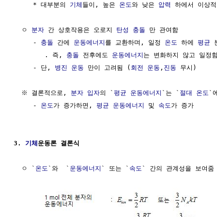
     * 대부분의 
기체
들이, 높은 
온도
와 낮은 
압력
 하에서 이상적
  ㅇ 
분자
 간 상호작용은 오로지 
탄성 충돌
 만 관여함

     - 
충돌
 간에 
운동에너지
를 교환하며, 일정 
온도
 하에 
평균
 
        . 즉, 
충돌
 전후에도 
운동에너지
는 변화하지 않고 일정함
     - 단, 
병진 운동
 만이 고려됨 (
회전 운동
,
진동
 무시)

  ※ 결론적으로, 
분자
입자
의 `
평균
운동에너지
`는 `
절대 온도
`
     - 
온도
가 증가하면, 
평균
운동에너지
 및 
속도
가 증가

3. 
기체
운동론 결론식 
  ㅇ `
온도
`와  `
운동에너지
` 또는 `
속도
` 간의 관계성을 보여줌
