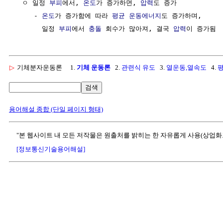
  ㅇ 일정 
부피
에서, 
온도
가 증가하면, 
압력
도 증가

     - 
온도
가 증가함에 따라 
평균
운동에너지
도 증가하며, 

       일정 
부피
에서 
충돌
 회수가 많아져, 결국 
압력
▷
기체분자운동론
1.
기체 운동론
2.
관련식 유도
3.
열운동,열속도
4.
검색
용어해설 종합 (단일 페이지 형태)
"본 웹사이트 내 모든 저작물은 원출처를 밝히는 한 자유롭게 사용(상업화
[정보통신기술용어해설]