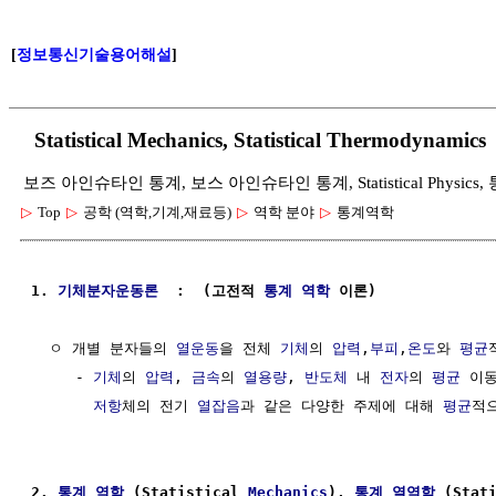
[
정보통신기술용어해설
]
Statistical Mechanics, Statistical Thermody
보즈 아인슈타인 통계, 보스 아인슈타인 통계, Statistical Physics
▷
Top
▷
공학 (역학,기계,재료등)
▷
역학 분야
▷
통계역학
1. 
기체분자운동론
  :  (고전적 
통계
역학
 이론)
  ㅇ 개별 분자들의 
열운동
을 전체 
기체
의 
압력
,
부피
,
온도
와 
평균
     - 
기체
의 
압력
, 
금속
의 
열용량
, 
반도체
 내 
전자
의 
평균
 이동
저항
체의 전기 
열잡음
과 같은 다양한 주제에 대해 
평균
적
2. 
통계
역학
 (Statistical 
Mechanics
), 
통계
열역학
 (Stat