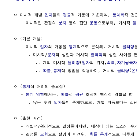
  ㅇ 미시적 개별 
입자
들의 
평균
적 거동에 기초하여, 
통계학
적 접
     - 미시적인 관점의 
분자
 등의 집단 
운동
으로부터, 거시적 
물
  ㅇ (기본 개념)

     - 미시적 
입자
의 거동을 
통계
적으로 분석해, 거시적 
물리량
        . 미시적/
분자
적 성질과 거시적 
열역학
적 성질 사이를 연
           .. 계의 미시적 
물리량
(
입자
의 위치,
속력
,
자기쌍극자
           .. 
확률
,
통계
적 방법을 적용하여, 거시적 
물리량
(
온
  ㅇ (
통계
적 처리의 중요성)

     - 
통계
역학
에서는, 
확률
적 
평균
 조작이 핵심적 역할을 함

        . 많은 수의 
입자
들이 존재하므로, 개별 거동보다는 집단
  ㅇ (출현 배경)

     - 개별적/원리적으로 결정론이지만, 대상이 되는 요소의 수가
     - 결정론 
모형
으로 설명이 어려워, 
확률 통계
적으로 다루게 