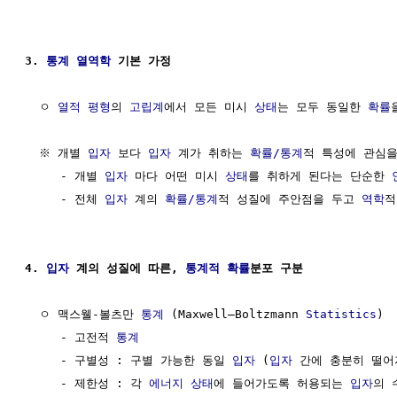
3. 
통계
열역학
 기본 가정
  ㅇ 
열적 평형
의 
고립계
에서 모든 미시 
상태
는 모두 동일한 
확률
  ※ 개별 
입자
 보다 
입자
 계가 취하는 
확률/통계
적 특성에 관심을
     - 개별 
입자
 마다 어떤 미시 
상태
를 취하게 된다는 단순한 
     - 전체 
입자
 계의 
확률/통계
적 성질에 주안점을 두고 
역학
적
4. 
입자
 계의 성질에 따른, 
통계적 확률
분포 구분
  ㅇ 맥스웰-볼츠만 
통계
 (Maxwell–Boltzmann 
Statistics
) 
     - 고전적 
통계
     - 구별성 : 구별 가능한 동일 
입자
 (
입자
 간에 충분히 떨어
     - 제한성 : 각 
에너지 상태
에 들어가도록 허용되는 
입자
의 