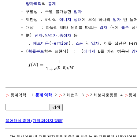
     - 
양자역학
적 
통계
     - 구별성 : 구별 불가능한 
입자
     - 제한성 : 하나의 
에너지 상태
에 오직 하나의 
입자
 만 들
     - 대상   : 파울리 배타 원리를 따르는 
입자
 (½에 
홀수
 정
     * 例) 
전자
,
양성자
,
중성자
 등  

        . 
페르미온
(
Fermion
), 
스핀
 ½ 
입자
, 이들 집단은 Ferm
     - (
확률분포
함수 표현식)  :  (
에너지
 E를 가진 허용된 
양
1
(
)
=
f
E
(
−
)
/
1
+
E
E
k
T
e
f
▷
통계역학
1.
통계 역학
2.
▷
기체법칙
3.
▷
기체분자운동론
4.
▷
통계
검색
용어해설 종합 (단일 페이지 형태)
"본 웹사이트 내 모든 저작물은 원출처를 밝히는 한 자유롭게 사용(상업화