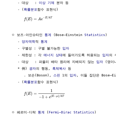
     - 대상   : 
이상 기체
 분자 등

     - (
확률분포
함수 표현식)

−
/
E
k
T
(
)
=
f
E
A
e
  ㅇ 보즈-아인슈타인 
통계
 (Bose–Einstein 
Statistics
)

     - 
양자역학
적 
통계
     - 구별성 : 구별 불가능한 
입자
     - 제한성 : 각 
에너지 상태
에 들어가도록 허용되는 
입자
의 
     - 대상   : 파울리 배타 원리에 지배되지 않는 
입자
 (영이
     * 例) 
광자
의 행동, 
흑체복사
 등

        . 보손(Boson), 
스핀
 1의 
입자
, 이들 집단은 Bose–Ein
     - (
확률분포
함수 표현식)

1
(
)
=
f
E
(
−
)
/
−
1
+
E
μ
k
T
e
  ㅇ 페르미-디락 
통계
 (
Fermi–Dirac Statistics
)         