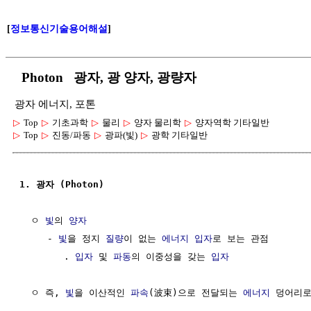
[
정보통신기술용어해설
]
Photon 광자, 광 양자, 광량자
광자 에너지, 포톤
▷
Top
▷
기초과학
▷
물리
▷
양자 물리학
▷
양자역학 기타일반
▷
Top
▷
진동/파동
▷
광파(빛)
▷
광학 기타일반
1. 광자 (Photon)
  ㅇ 
빛
의 
양자
     - 
빛
을 정지 
질량
이 없는 
에너지
입자
로 보는 관점

        . 
입자
 및 
파동
의 이중성을 갖는 
입자
  ㅇ 즉, 
빛
을 이산적인 
파속
(波束)으로 전달되는 
에너지
 덩어리로