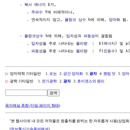
     - 
복사 에너지
 E가,

        . 
주파수
 f에 비례적이나, 

        . 연속적이지 않고, 
플랑크 상수
 h에 의해, 
양자화
 됨.
     - 
플랑크상수
 h에 의해, 
입자
성과 
파동성
이 결합됨

        . 
입자
성을 주로 나타내는 
물리량
  :  E(
에너지
) 및 p
        . 
파동성
을 주로 나타내는 
물리량
  :  f(
진동수
) 및 λ
▷
양자역학 기타일반
1.
포논
2.
공간 양자화
3.
광자
4.
퀀텀 닷
5.
양자
▷
광학 기타일반
1.
전기광학
2.
광자
3.
호이겐스의 원리
검색
용어해설 종합 (단일 페이지 형태)
"본 웹사이트 내 모든 저작물은 원출처를 밝히는 한 자유롭게 사용(상업화
[정보통신기술용어해설]