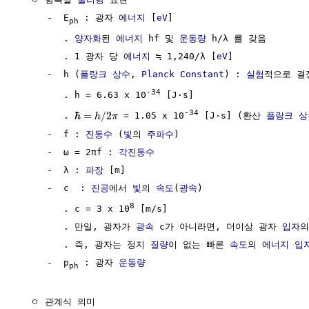
     -  E
 : 광자 
에너지
 [
eV
]

ph
        . 
양자화
된 
에너지
 hf 및 
운동량
 h/λ 를 갖음

        . 1 광자 당 
에너지
 ≒ 1,240/λ [
eV
]

     -  h (
플랑크 상수
, 
Planck Constant
) : 
실험
적으로 결
-34
        . h = 6.63 x 10
 [J·s]

-34
ℏ
=
/
2
        . 
 = 1.05 x 10
 [J·s] (환산 
플랑크 상
h
π
     -  f : 
진동수
 (
빛
의 
주파수
)

     -  ω = 2πf : 
각진동수
     -  λ : 
파장
 [m]

     -  c  : 
진공
에서 
빛
의 
속도
(
광속
)

8
        . c = 3 x 10
 [m/s]

        . 만일, 광자가 
광속
 c가 아니라면, 더이상 광자 
입자
의
        . 즉, 광자는 정지 
질량
이 없는 빠른 
속도
의 
에너지
입
     -  p
 : 광자 
운동량
ph
  ㅇ 관계식 의미
