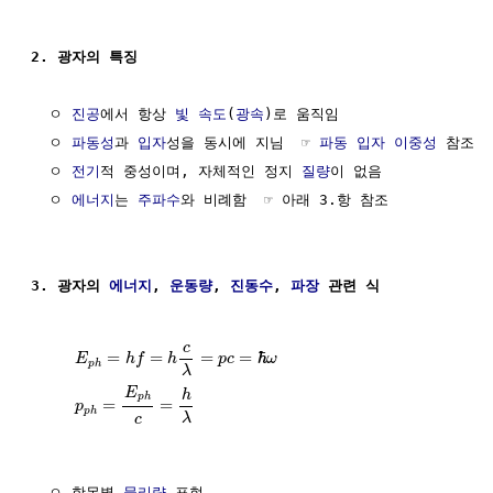
2. 광자의 특징
  ㅇ 
진공
에서 항상 
빛 속도
(
광속
)로 움직임

  ㅇ 
파동성
과 
입자
성을 동시에 지님  ☞ 
파동 입자 이중성
 참조

  ㅇ 
전기
적 중성이며, 자체적인 정지 
질량
이 없음

  ㅇ 
에너지
는 
주파수
와 비례함  ☞ 아래 3.항 참조

3. 광자의 
에너지
, 
운동량
, 
진동수
, 
파장
 관련 식
c
=
=
=
=
ℏ
E
h
f
h
p
c
ω
p
h
λ
E
h
p
h
=
=
p
p
h
λ
c
  ㅇ 항목별 
물리량
 표현
