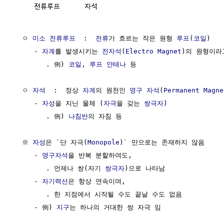
  ㅇ 
미소 전류루프
  :  
전류
가 흐르는 작은 원형 
루프
(
코일
) 

     - 
자계
를 발생시키는 
전자석
(
Electro Magnet
)의 원형이라
        . 例) 
코일
, 
루프 안테나
 등

  ㅇ 
자석
  :  정상 
자계
의 원천인 
영구 자석
(
Permanent Magne
     - 
자성
을 지닌 물체 (
자극
을 갖는 
쌍극자
)

        . 例) 
나침반
의 자침 등

  ※ 
자성
은 `단 자극(
Monopole
)` 만으로는 존재하지 않음

     - 
영구자석
을 반복 분할하여도,

        . 언제나 쌍(자기 
쌍극자
)으로 나타남

     - 
자기력선
은 항상 연속이며, 

        . 한 지점에서 시작될 수도 끝날 수도 없음

     - 例) 
지구
는 하나의 거대한 쌍 자극 임
