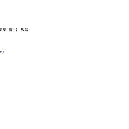
고도 할 수 있음

t
)
