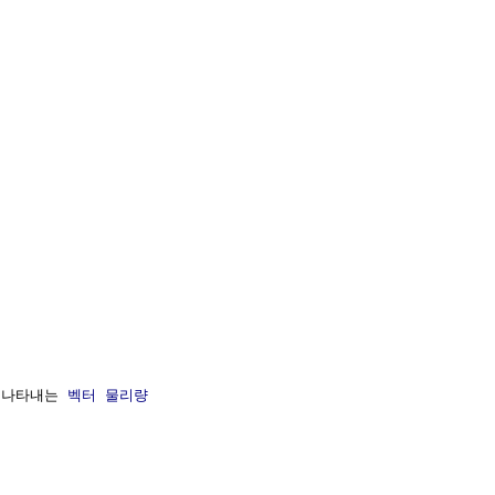
 나타내는 
벡터
물리량