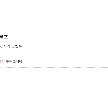
 루프
멘트, 자기 모멘트
나
▷
루프 안테나