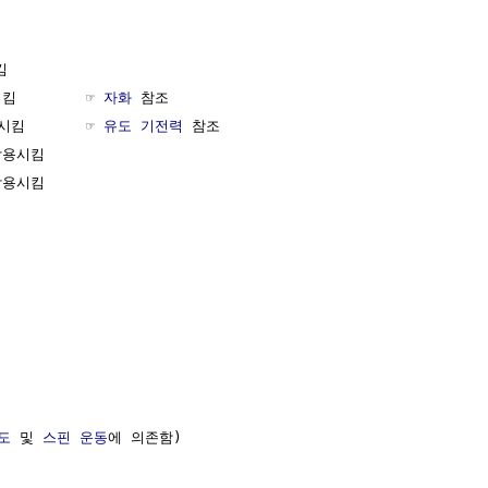


        ☞ 
자화
 참조

킴       ☞ 
유도 기전력
 참조

용시킴

용시킴

도
 및 
스핀
운동
에 의존함)
