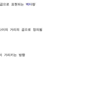
 곱으로 표현되는 
벡터
량

사이의 거리의 곱으로 정의됨

 가리키는 방향
