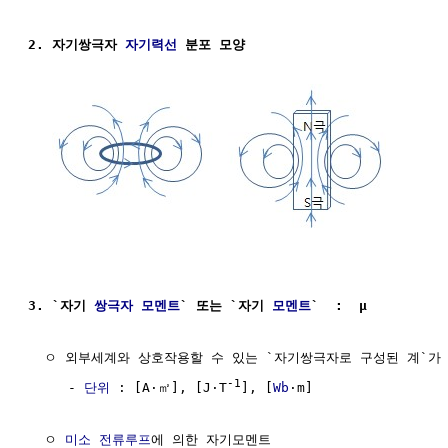
2. 자기쌍극자 
자기력선
 분포 모양
3. `자기 
쌍극자 모멘트
` 또는 `자기 
모멘트
`  :  
μ
  ㅇ 외부세계와 상호작용할 수 있는 `자기쌍극자로 구성된 계`가
-1
     - 
단위
 : [A·㎡], [J·T
], [
Wb
·m]

  ㅇ 
미소 전류루프
에 의한 자기모멘트 
