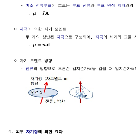
     - 
미소 전류루프
에 흐르는 
루프
전류
와 
루프
면적
벡터
와의
A
=
        . 
μ
I
  ㅇ 
자극
에 의한 자기 모멘트 

     - 두 개의 상반된 
자극
으로 구성되어, 
자극
의 세기와 그들 
d
=
        . 
μ
m
  ㅇ 자기 모멘트 방향

     - 
전류
의 방향으로 오른손 검지손가락을 감쌀 때 엄지손가락이
4. 외부 
자기장
에 의한 효과