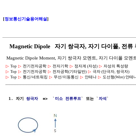
[
정보통신기술용어해설
]
Magnetic Dipole 자기 쌍극자, 자기 다이폴, 전류
Magnetic Dipole Moment, 자기 쌍극자 모멘트, 자기 다이폴 모
▷
Top
▷
전기전자공학
▷
전자기학
▷
정자계 (자성)
▷
자성의 특성량
▷
Top
▷
전기전자공학
▷
전자공학(기타일반)
▷
극자 (단극자, 쌍극자)
▷
Top
▷
통신/네트워킹
▷
무선/이동통신
▷
안테나
▷
도선형(Wire) 안테
1. 자기 
쌍극자
  =>  `
미소 전류루프
` 또는 `
자석
`