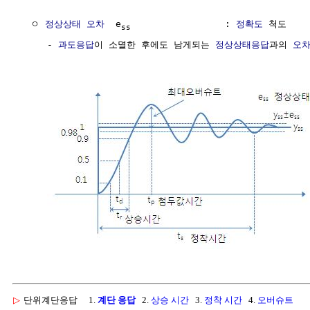
  ㅇ 
정상상태 오차
  e
                 : 
정확도
 척도

ss
     - 
과도응답
이 소멸한 후에도 남게되는 
정상상태응답
과의 
오
▷
단위계단응답
1.
계단 응답
2.
상승 시간
3.
정착 시간
4.
오버슈트