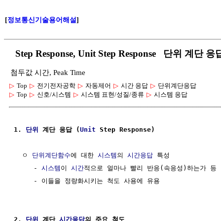
[
정보통신기술용어해설
]
Step Response, Unit Step Response 단위 계단
첨두값 시간, Peak Time
▷
Top
▷
전기전자공학
▷
자동제어
▷
시간 응답
▷
단위계단응답
▷
Top
▷
신호/시스템
▷
시스템 표현/성질/종류
▷
시스템 응답
1. 
단위
 계단 응답 (
Unit
 Step Response)
  ㅇ 
단위계단함수
에 대한 
시스템
의 
시간응답
 특성

     - 
시스템
이 
시간
적으로 얼마나 빨리 반응(속응성)하는가 등

     - 이들을 정량화시키는 척도 사용에 유용 

2. 
단위
 계단 
시간응답
의 주요 척도