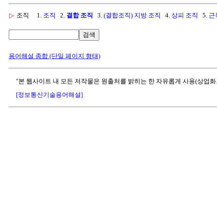
▷
조직
1.
조직
2.
결합 조직
3.
(결합조직) 지방 조직
4.
상피 조직
5.
근
검색
용어해설 종합 (단일 페이지 형태)
"본 웹사이트 내 모든 저작물은 원출처를 밝히는 한 자유롭게 사용(상업화
[정보통신기술용어해설]