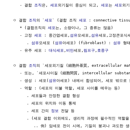
     - 결합 
조직
은, 
세포
외기질이 중심이 되고, 
세포
는 
세포
외기
  ㅇ 결합 
조직
의 `
세포
` (결합 조직 
세포
 : connective tissu
     * (결합조직의 
세포
는, 소량이나, 그 종류는 많음)

     - 고정 
세포
 : 중간엽세포,
섬유
모세포,
섬유
세포,고정큰포식
        . 
섬유
모세포 (
섬유
아세포) (fibroblast) : 
섬유
 형태
     - 유주 세포 : 
대식세포
,
비만
세포,
림프구
,
호중구
  ㅇ 결합 
조직
의 `세포외기질 (細胞外基質, extracellular matr
     - 또는, `세포사이질 (細胞間質, intercellular substanc
     - 생성 : 세포(
섬유
아세포) 내에서 합성되어, 세포 밖으로 
     - 역할 : (세포의 이불 역할, 세포 사이를 메우는 등)

        . 세포들과 안정한 결합 형성

        . 세포의 위치와 이동 통제

        . 세포 간의 
정보
 전달 등

        . (세포 결합 이외에도, 생리적 과정에 필수적인 역할을 
           .. 例) 암세포 전이 시에, 기질의 붕괴나 과도한 생