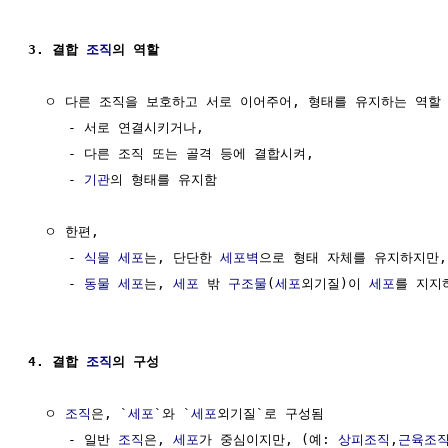
3. 결합 
조직
의 역할
  ㅇ 다른 조직을 보호하고 서로 이어주어, 형태를 유지하는 역할

     - 서로 연결시키거나, 

     - 다른 조직 또는 골격 등에 결합시켜, 

     - 
기관
의 형태를 유지함

  ㅇ 한편, 

     - 
식물 세포
는, 단단한 
세포벽
으로 형태 자체를 유지하지만,

     - 
동물
세포
는, 
세포
 밖 
구조물
(
세포
외기질)이 
세포
를 지지
4. 결합 
조직
의 구성
  ㅇ 
조직
은, `
세포
`와 `
세포
외기질`로 구성됨

     - 일반 
조직
은, 
세포
가 중심이지만, (예: 
상피조직
,
근육조