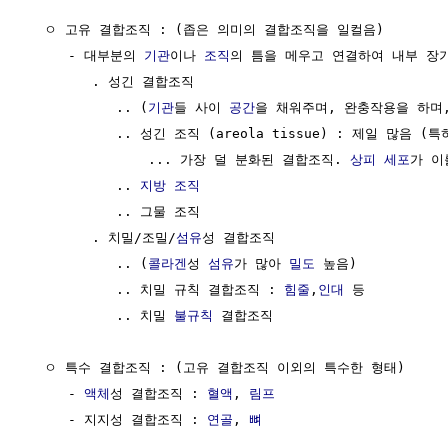
  ㅇ 고유 결합조직 : (좁은 의미의 결합조직을 일컬음)

     - 대부분의 
기관
이나 
조직
의 틈을 메우고 연결하여 내부 장기
        . 성긴 결합조직 

           .. (
기관
들 사이 
공간
을 채워주며, 완충작용을 하며,
           .. 성긴 조직 (areola tissue) : 제일 많음 (특
               ... 가장 덜 분화된 결합조직. 
상피
세포
가 이
           .. 
지방 조직
           .. 그물 조직

        . 치밀/조밀/
섬유
성 결합조직 

           .. (
콜라겐
성 
섬유
가 많아 
밀도
 높음)

           .. 치밀 규칙 결합조직 : 
힘줄
,
인대
 등

           .. 치밀 
불규칙
 결합조직

  ㅇ 특수 결합조직 : (고유 결합조직 이외의 특수한 형태)

     - 
액체
성 결합조직 : 
혈액
, 
림프
     - 지지성 결합조직 : 
연골
, 
뼈