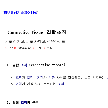
[
정보통신기술용어해설
]
Connective Tissue 결합 조직
세포외 기질, 세포 사이질, 섬유아세포
▷
Top
▷
생명과학
▷
인체
▷
조직
1. 결합 
조직
 (connective tissue)
  ㅇ 
조직
과 
조직
, 
기관
과 
기관
 사이를 결합하고, 보호 지지하는 
  ㅇ 
인체
에 가장 널리 분포하는 
조직
2. 결합 
조직
의 구분