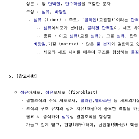
     - 성분 : 당 
단백질
, 
탄수화물
을 포함한 분자

     - 구성 : 
섬유
, 
바탕질
        . 
섬유
 (fiber) : 주로, `
콜라겐
(교원질)`이라는 
단백
           .. 
섬유
아세포가 분비한, 
콜라겐
단백질
이, 세포 밖
           .. 종류 : 아교 
섬유
(교원 
섬유
), 그물 
섬유
, 탄력
        . 
바탕질
,기질 (matrix) : 많은 
물 분자
와 결합하고 
           .. 세포와 세포 사이를 메우며 구조를 형성하는 
물질
5. [참고사항]
  ㅇ 
섬유
아세포, 
섬유
모세포 (fibroblast)

     - 결합조직의 주요 세포로서, 
콜라겐
,
엘라스틴
 등 세포외기질
     - 조직의 구조 유지와 상처 치유(재생)에 중요한 역할을 하는
     - 필요 시 증식하여 
섬유
성 결합조직을 형성함

     - 가늘고 길게 뻗고, 편평(扁平)하며, 난원형(卵円形) 핵을