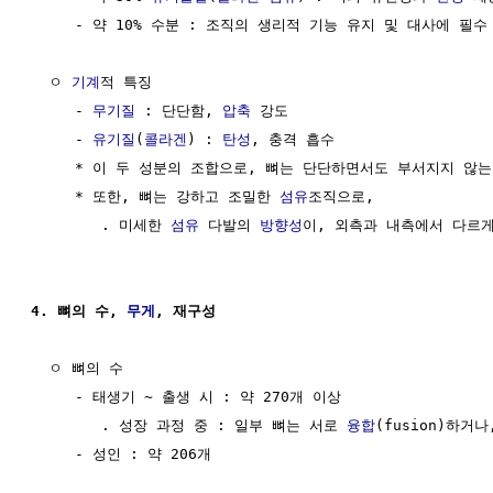
     - 약 10% 수분 : 조직의 생리적 기능 유지 및 대사에 필수

  ㅇ 
기계
적 특징

     - 
무기질
 : 단단함, 
압축
 강도

     - 
유기질
(
콜라겐
) : 
탄성
, 충격 흡수

     * 이 두 성분의 조합으로, 뼈는 단단하면서도 부서지지 않는
     * 또한, 뼈는 강하고 조밀한 
섬유
조직으로, 

        . 미세한 
섬유
 다발의 
방향성
이, 외측과 내측에서 다르게
4. 뼈의 수, 
무게
, 재구성
  ㅇ 뼈의 수

     - 태생기 ~ 출생 시 : 약 270개 이상

        . 성장 과정 중 : 일부 뼈는 서로 
융합
(fusion)하거나,
     - 성인 : 약 206개
