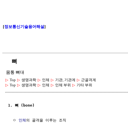
[
정보통신기술용어해설
]
뼈
몸통 뼈대
▷
Top
▷
생명과학
▷
인체
▷
기관, 기관계
▷
근골격계
▷
Top
▷
생명과학
▷
인체
▷
인체 부위
▷
기타 부위
1. 뼈 (bone)
  ㅇ 
인체
의 골격을 이루는 조직
