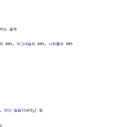
하는 골격

의 80%, 
마그네슘
의 60%, 
나트륨
의 40%

, 
탄산
칼슘
(CaCO
) 등

3

