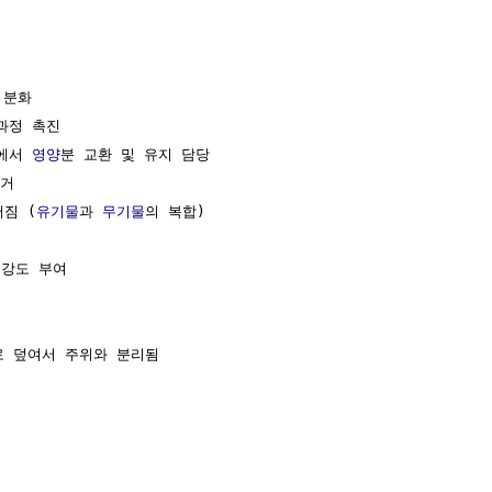
분화

과정 촉진

에서 
영양
분 교환 및 유지 담당

거

짐 (
유기물
과 
무기물
의 복합)

 강도 부여 

로 덮여서 주위와 분리됨
