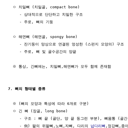
  ㅇ 치밀뼈 (치밀골, compact bone)

     - 상대적으로 단단하고 치밀한 구조

     - 주로, 뼈의 기둥

  ㅇ 해면뼈 (해면골, spongy bone)

     - 잔기둥이 망상으로 연결된 엉성한 (스펀지 모양의) 구조

     - 주로, 뼈 및 골수공간의 양끝

  ※ 통상, 긴뼈에는, 치밀뼈,해면뼈가 모두 함께 존재함

7. 뼈의 형태별 종류
  ※ (뼈의 모양과 특성에 따라 6개로 구분)

  ㅇ 긴 뼈 (장골, long bone)

     - 구조 : 뼈 끝 (골단, 양 끝 둥그런 부분), 뼈몸통 (골
     - 例) 팔의 위팔뼈,노뼈,자뼈, 다리의 
넙다리뼈
,정강뼈,종아