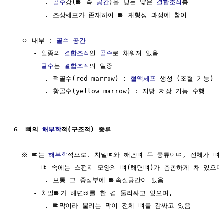
        . 
골수
강(뼈 속 
공간
)을 덮는 얇은 
결합조직
층

        . 조상세포가 존재하여 뼈 재형성 과정에 참여

  ㅇ 내부 : 
골수
공간
     - 일종의 
결합조직
인 
골수
로 채워져 있음

     - 
골수
는 
결합조직
의 일종

        . 적골수(red marrow) : 
혈액세포
 생성 (조혈 기능)

        . 황골수(yellow marrow) : 지방 저장 기능 수행

6. 뼈의 
해부학
적(구조적) 종류
  ※ 뼈는 
해부학
적으로, 치밀뼈와 해면뼈 두 종류이며, 전체가 뼈
     - 뼈 속에는 스펀지 모양의 뼈(해면뼈)가 촘촘하게 차 있으며
        . 보통 그 중심부에 뼈속질공간이 있음

     - 치밀뼈가 해면뼈를 한 겹 둘러싸고 있으며, 

        . 뼈막이라 불리는 막이 전체 뼈를 감싸고 있음
