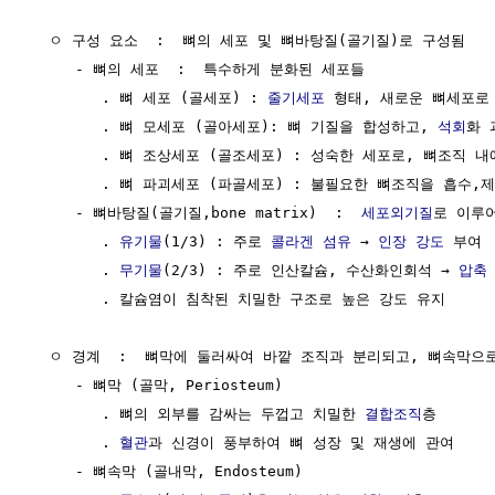
  ㅇ 구성 요소  :  뼈의 세포 및 뼈바탕질(골기질)로 구성됨

     - 뼈의 세포  :  특수하게 분화된 세포들

        . 뼈 세포 (골세포) : 
줄기세포
 형태, 새로운 뼈세포로 
        . 뼈 모세포 (골아세포): 뼈 기질을 합성하고, 
석회
화 
        . 뼈 조상세포 (골조세포) : 성숙한 세포로, 뼈조직 내
        . 뼈 파괴세포 (파골세포) : 불필요한 뼈조직을 흡수,제
     - 뼈바탕질(골기질,bone matrix)  :  
세포외기질
로 이루어
        . 
유기물
(1/3) : 주로 
콜라겐
섬유
 → 
인장 강도
 부여

        . 
무기물
(2/3) : 주로 인산칼슘, 수산화인회석 → 
압축
        . 칼슘염이 침착된 치밀한 구조로 높은 강도 유지

  ㅇ 경계  :  뼈막에 둘러싸여 바깥 조직과 분리되고, 뼈속막으
     - 뼈막 (골막, Periosteum)

        . 뼈의 외부를 감싸는 두껍고 치밀한 
결합조직
층

        . 
혈관
과 신경이 풍부하여 뼈 성장 및 재생에 관여

     - 뼈속막 (골내막, Endosteum)
