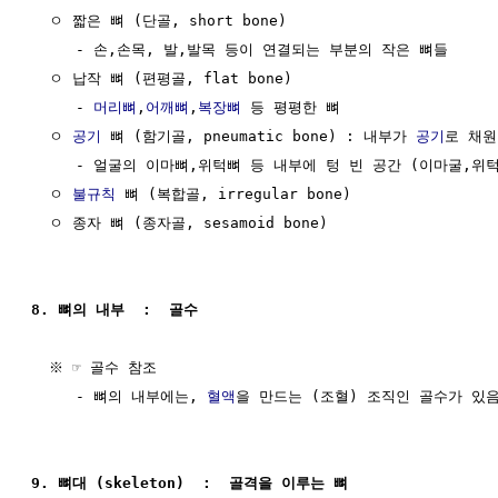
  ㅇ 짧은 뼈 (단골, short bone)

     - 손,손목, 발,발목 등이 연결되는 부분의 작은 뼈들

  ㅇ 납작 뼈 (편평골, flat bone)

     - 
머리뼈
,
어깨뼈
,
복장뼈
 등 평평한 뼈

  ㅇ 
공기
 뼈 (함기골, pneumatic bone) : 내부가 
공기
로 채원
     - 얼굴의 이마뼈,위턱뼈 등 내부에 텅 빈 공간 (이마굴,위턱
  ㅇ 
불규칙
 뼈 (복합골, irregular bone)

  ㅇ 종자 뼈 (종자골, sesamoid bone)

8. 뼈의 내부  :  골수
  ※ ☞ 골수 참조

     - 뼈의 내부에는, 
혈액
을 만드는 (조혈) 조직인 골수가 있음
9. 뼈대 (skeleton)  :  골격을 이루는 뼈