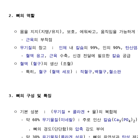
2. 뼈의 역할 
  ㅇ 몸을 지지(지탱/유지), 보호, 에워싸고, 움직임을 가능하게 
     - 
근육
의 부착점

  ㅇ 
무기질
의 창고  :  
인체
 내 
칼슘
의 99%, 인의 90%, 
탄산염
     - 
혈액
응고
, 
근육
 수축, 신경 전달에 필요한 
칼슘
 공급

  ㅇ 
혈액
 (
혈구
)의 생산 (조혈)

     - 특히, 
혈구
 (
혈액 세포
) : 
적혈구
,
백혈구
,
혈소판
3. 뼈의 구성 및 특징
  ㅇ 기본 성분  :  (
무기질
 + 
콜라겐
 + 물)의 복합체

     - 약 60% 
무기물질
(
미네랄
) : 주로 인산 
칼슘
(
Ca
(
PO
)
)
3
4
2
        . 뼈의 경도(단단함)와 
압축
 강도 부여

     - 약 30% 
유기물질
(
콜라겐
섬유
) : 뼈의 유연성과 
탄성
 제공