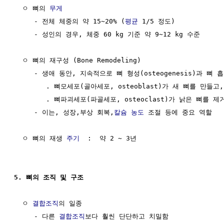
  ㅇ 뼈의 
무게
     - 전체 체중의 약 15~20% (
평균
 1/5 정도)

     - 성인의 경우, 체중 60 kg 기준 약 9~12 kg 수준

  ㅇ 뼈의 재구성 (Bone Remodeling)

     - 생애 동안, 지속적으로 뼈 형성(osteogenesis)과 뼈 흡
        . 뼈모세포(골아세포, osteoblast)가 새 뼈를 만들고,
        . 뼈파괴세포(파골세포, osteoclast)가 낡은 뼈를 제거
     - 이는, 성장,부상 회복,
칼슘
농도
 조절 등에 중요 역할

  ㅇ 뼈의 재생 
주기
  :  약 2 ~ 3년

5. 뼈의 조직 및 구조
  ㅇ 
결합조직
의 일종

     - 다른 
결합조직
보다 훨씬 단단하고 치밀함
