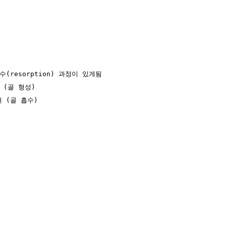
수(resorption) 과정이 있게됨

 (골 형성)

 (골 흡수)
